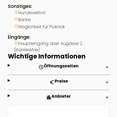
Sonstiges:
Hundeverbot
Bänke
Möglichkeit für Picknick
Eingänge:
Haupteingang über Augasse 2
(barrierefrei)
Wichtige Informationen
Öffnungszeiten
schedule
add
Preise
euro
add
Anbieter
apartment
add