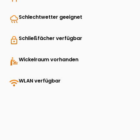
rainy
Schlechtwetter geeignet
lock
Schließfächer verfügbar
baby_changing_station
Wickelraum vorhanden
wifi
WLAN verfügbar