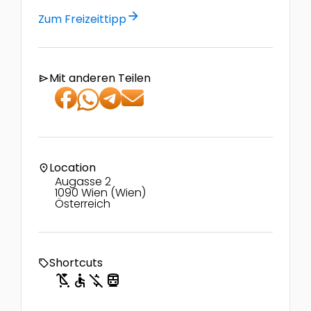
arrow_forward
Zum Freizeittipp
Mit anderen Teilen
send
Location
location_on
Augasse 2
1090 Wien (Wien)
Österreich
Shortcuts
local_offer
child_friendly
accessible
money_off
directions_transit