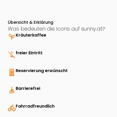
Übersicht & Erklärung
Was bedeuten die Icons auf sunny.at?
psychiatry
Kräuterkaffee
money_off
freier Eintritt
book_online
Reservierung erwünscht
accessible
Barrierefrei
directions_bike
Fahrradfreundlich