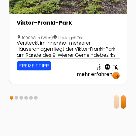
Viktor-Frankl-Park
location_on
nest_clock_farsight_analog
1090 Wien (Wien)
Heute geöffnet
Versteckt im Innenhof mehrerer
Häuseranlagen liegt der Viktor-Frankl-Park
am Rande des 9. Wiener Gemeindebezirks.
FREIZEITTIPP
accessible
directions_transit
child_friendly
mehr erfahren
arrow_forward