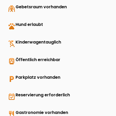
folded_hands
Gebetsraum vorhanden
pets
Hund erlaubt
child_friendly
Kinderwagentauglich
directions_transit
Öffentlich erreichbar
local_parking
Parkplatz vorhanden
event_available
Reservierung erforderlich
restaurant
Gastronomie vorhanden