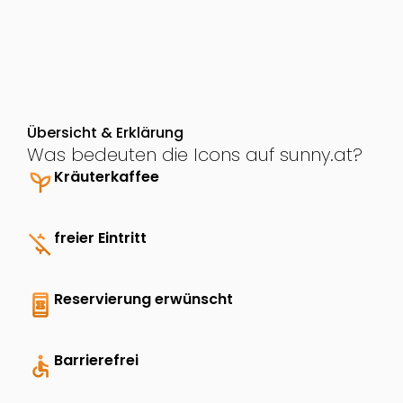
Übersicht & Erklärung
Was bedeuten die Icons auf sunny.at?
psychiatry
Kräuterkaffee
money_off
freier Eintritt
book_online
Reservierung erwünscht
accessible
Barrierefrei