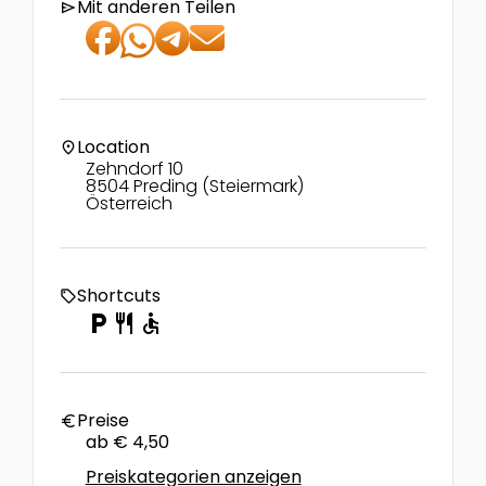
Mit anderen Teilen
send
Location
location_on
Zehndorf 10
8504 Preding (Steiermark)
Österreich
Shortcuts
local_offer
local_parking
restaurant
accessible
Preise
euro
ab € 4,50
Preiskategorien anzeigen