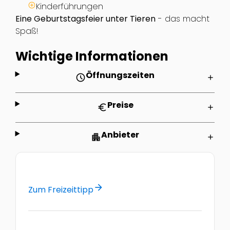
Kinderführungen
Eine Geburtstagsfeier unter Tieren
- das macht
Spaß!
Wichtige Informationen
Öffnungszeiten
schedule
add
Preise
euro
add
Anbieter
apartment
add
arrow_forward
Zum Freizeittipp