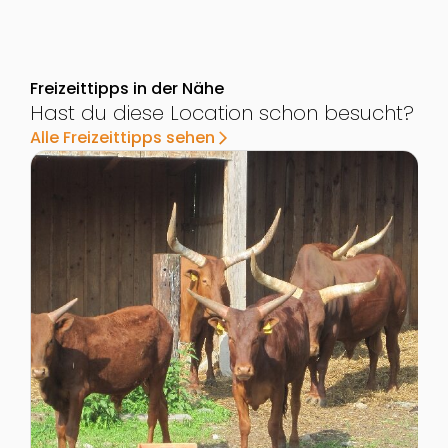
Freizeittipps in der Nähe
Hast du diese Location schon besucht?
Alle Freizeittipps sehen
arrow_forward_ios
Zur Detailseite von Kindergeburtstag im Tier-, Wild- 
Z