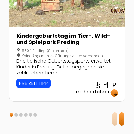
Kindergeburtstag im Tier-, Wild-
und Spielpark Preding
location_on
8504 Preding (Steiermark)
nest_clock_farsight_analog
Keine Angaben zu Öffnungszeiten vorhanden
Eine tierische Geburtstagsparty erwartet
Kinder in Preding. Dabei begegnen sie
zahlreichen Tieren.
FREIZEITTIPP
accessible
restaurant
local_parking
mehr erfahren
arrow_forward