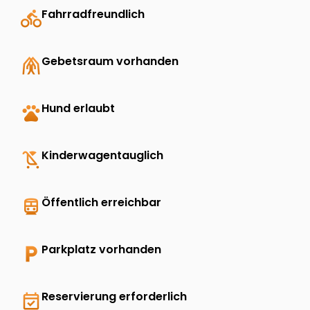
directions_bike
Fahrradfreundlich
folded_hands
Gebetsraum vorhanden
pets
Hund erlaubt
child_friendly
Kinderwagentauglich
directions_transit
Öffentlich erreichbar
local_parking
Parkplatz vorhanden
event_available
Reservierung erforderlich