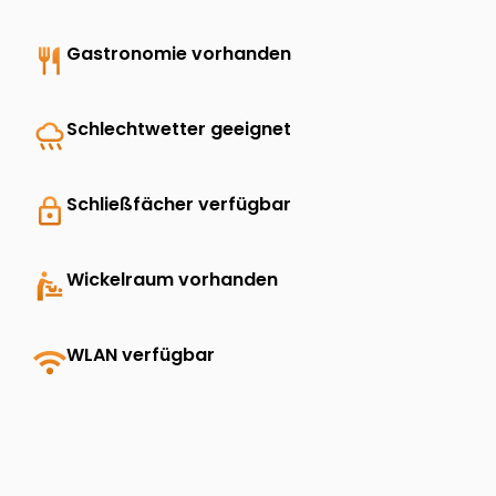
restaurant
Gastronomie vorhanden
rainy
Schlechtwetter geeignet
lock
Schließfächer verfügbar
baby_changing_station
Wickelraum vorhanden
wifi
WLAN verfügbar