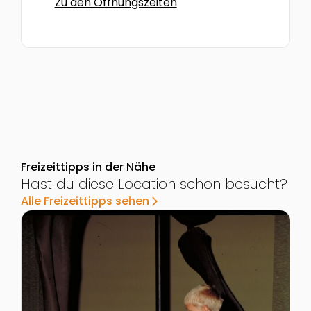
Zu den Öffnungszeiten
Freizeittipps in der Nähe
Hast du diese Location schon besucht?
Alle Freizeittipps sehen
arrow_forward_ios
Zur Detailseite von Kids & Co im Naturhistorischen 
Z