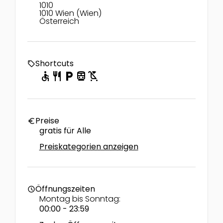
1010
1010 Wien (Wien)
Österreich
Shortcuts
local_offer
accessible
restaurant
local_parking
directions_transit
child_friendly
Preise
euro
gratis für Alle
Preiskategorien anzeigen
Öffnungszeiten
schedule
Montag bis Sonntag:
00:00 - 23:59