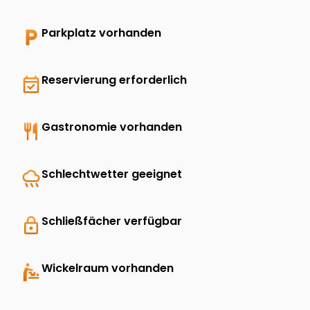
local_parking
Parkplatz vorhanden
event_available
Reservierung erforderlich
restaurant
Gastronomie vorhanden
rainy
Schlechtwetter geeignet
lock
Schließfächer verfügbar
baby_changing_station
Wickelraum vorhanden