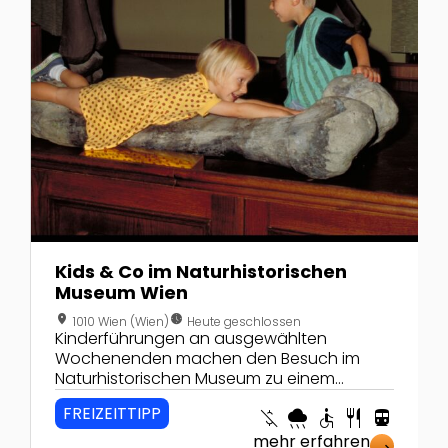
Kids & Co im Naturhistorischen
Museum Wien
location_on
nest_clock_farsight_analog
1010 Wien (Wien)
Heute geschlossen
Kinderführungen an ausgewählten
Wochenenden machen den Besuch im
Naturhistorischen Museum zu einem
einzigartigen Erlebnis.
FREIZEITTIPP
money_off
rainy
accessible
restaurant
directions_transit
mehr erfahren