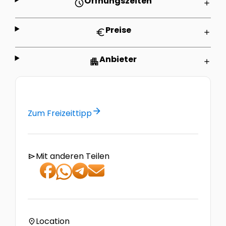
Öffnungszeiten
schedule
add
Preise
euro
add
Anbieter
apartment
add
arrow_forward
Zum Freizeittipp
Mit anderen Teilen
send
Location
location_on