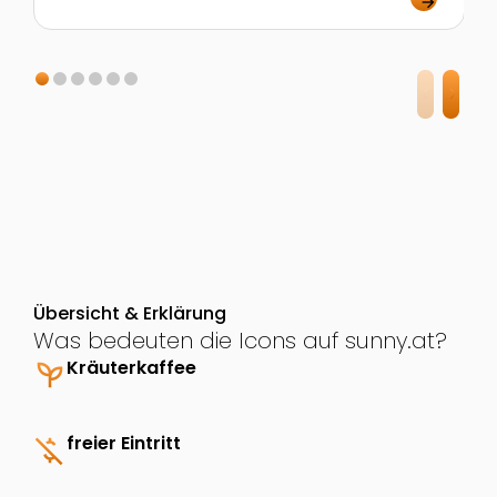
arrow_forward
Übersicht & Erklärung
Was bedeuten die Icons auf sunny.at?
psychiatry
Kräuterkaffee
money_off
freier Eintritt