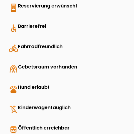
book_online
Reservierung erwünscht
accessible
Barrierefrei
directions_bike
Fahrradfreundlich
folded_hands
Gebetsraum vorhanden
pets
Hund erlaubt
child_friendly
Kinderwagentauglich
directions_transit
Öffentlich erreichbar