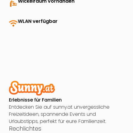
baby_changing_station
Wickelraum vorhanden
wifi
WLAN verfügbar
Erlebnisse für Familien
Entdecken Sie auf sunny.at unvergessliche
Freizeitideen, spannende Events und
Urlaubstipps, perfekt für eure Familienzeit.
Rechlichtes