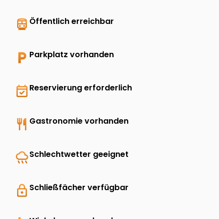
directions_transit
Öffentlich erreichbar
local_parking
Parkplatz vorhanden
event_available
Reservierung erforderlich
restaurant
Gastronomie vorhanden
rainy
Schlechtwetter geeignet
lock
Schließfächer verfügbar