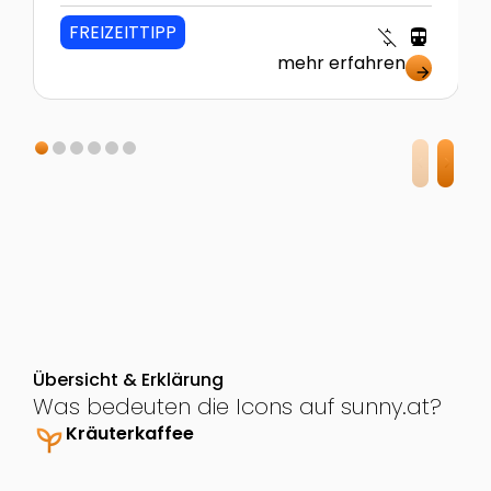
FREIZEITTIPP
money_off
directions_transit
mehr erfahren
arrow_forward
Übersicht & Erklärung
Was bedeuten die Icons auf sunny.at?
psychiatry
Kräuterkaffee