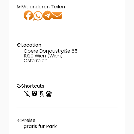
Mit anderen Teilen
send
Location
location_on
Obere Donaustraße 65
1020 Wien (Wien)
Österreich
Shortcuts
local_offer
money_off
directions_transit
child_friendly
pets
Preise
euro
gratis für Park