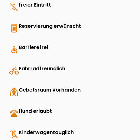
money_off
freier Eintritt
book_online
Reservierung erwünscht
accessible
Barrierefrei
directions_bike
Fahrradfreundlich
folded_hands
Gebetsraum vorhanden
pets
Hund erlaubt
child_friendly
Kinderwagentauglich