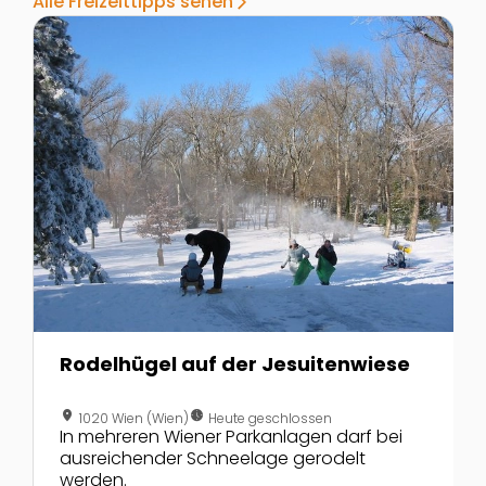
Alle Freizeittipps sehen
arrow_forward_ios
Zur Detailseite von Rodelhügel auf der Jesuitenwiese
Z
Rodelhügel auf der Jesuitenwiese
location_on
nest_clock_farsight_analog
1020 Wien (Wien)
Heute geschlossen
In mehreren Wiener Parkanlagen darf bei
ausreichender Schneelage gerodelt
werden.