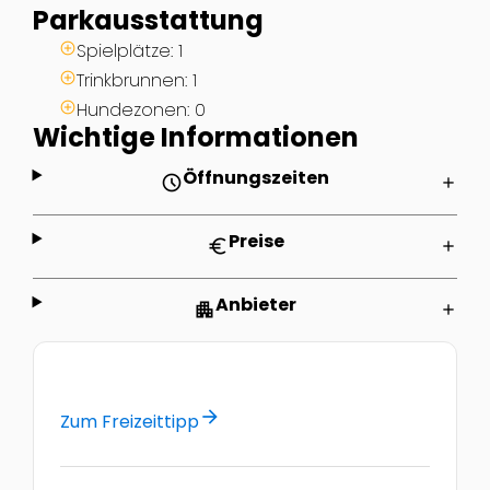
Parkausstattung
Spielplätze: 1
Trinkbrunnen: 1
Hundezonen: 0
Wichtige Informationen
Öffnungszeiten
schedule
add
Preise
euro
add
Anbieter
apartment
add
arrow_forward
Zum Freizeittipp