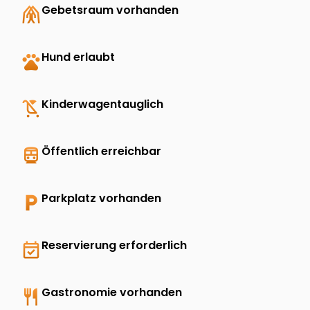
folded_hands
Gebetsraum vorhanden
pets
Hund erlaubt
child_friendly
Kinderwagentauglich
directions_transit
Öffentlich erreichbar
local_parking
Parkplatz vorhanden
event_available
Reservierung erforderlich
restaurant
Gastronomie vorhanden