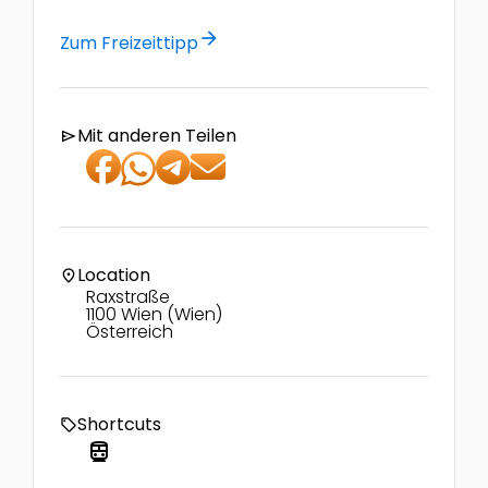
arrow_forward
Zum Freizeittipp
Mit anderen Teilen
send
Location
location_on
Raxstraße
1100 Wien (Wien)
Österreich
Shortcuts
local_offer
directions_transit