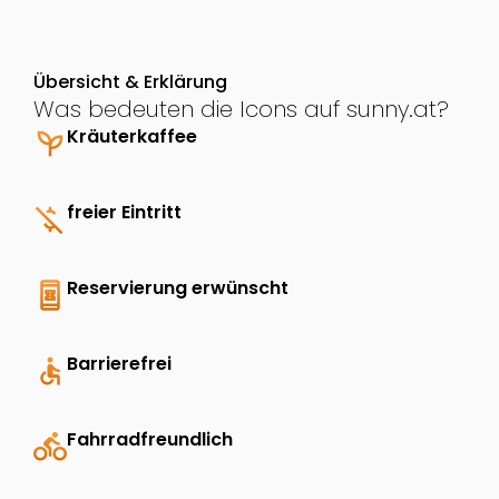
Übersicht & Erklärung
Was bedeuten die Icons auf sunny.at?
psychiatry
Kräuterkaffee
money_off
freier Eintritt
book_online
Reservierung erwünscht
accessible
Barrierefrei
directions_bike
Fahrradfreundlich