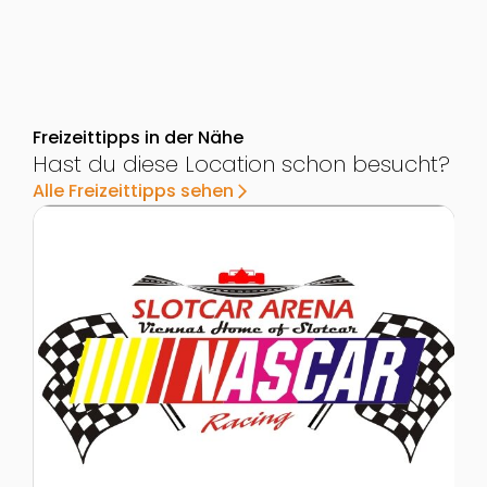
Freizeittipps in der Nähe
Hast du diese Location schon besucht?
Alle Freizeittipps sehen
arrow_forward_ios
Zur Detailseite von Slotcar Arena
Z