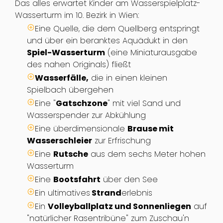
Das alles erwartet Kinder am Wasserspielplatz-
Wasserturm im 10. Bezirk in Wien:
Eine Quelle, die dem Quellberg entspringt
und über ein beranktes Aquädukt in den
Spiel-Wasserturm
(eine Miniaturausgabe
des nahen Originals) fließt
Wasserfälle,
die in einen kleinen
Spielbach übergehen
Eine "
Gatschzone
" mit viel Sand und
Wasserspender zur Abkühlung
Eine überdimensionale
Brause mit
Wasserschleier
zur Erfrischung
Eine
Rutsche
aus dem sechs Meter hohen
Wasserturm
Eine
Bootsfahrt
über den See
Ein ultimatives
Strand
erlebnis
Ein
Volleyballplatz und Sonnenliegen
auf
"natürlicher Rasentribüne" zum Zuschau'n