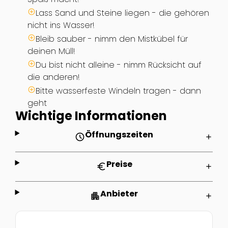
Lass Sand und Steine liegen - die gehören
nicht ins Wasser!
Bleib sauber - nimm den Mistkübel für
deinen Müll!
Du bist nicht alleine - nimm Rücksicht auf
die anderen!
Bitte wasserfeste Windeln tragen - dann
geht
Wichtige Informationen
Öffnungszeiten
schedule
add
Preise
euro
add
Anbieter
apartment
add