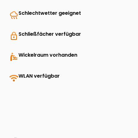
rainy
Schlechtwetter geeignet
lock
Schließfächer verfügbar
baby_changing_station
Wickelraum vorhanden
wifi
WLAN verfügbar