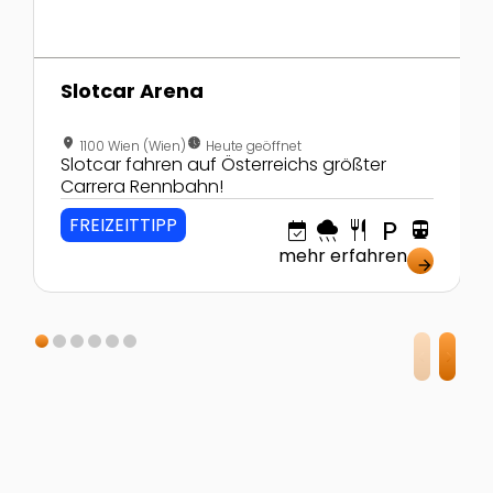
Slotcar Arena
location_on
nest_clock_farsight_analog
1100 Wien (Wien)
Heute geöffnet
Slotcar fahren auf Österreichs größter
Carrera Rennbahn!
FREIZEITTIPP
event_available
rainy
restaurant
local_parking
directions_transit
mehr erfahren
arrow_forward