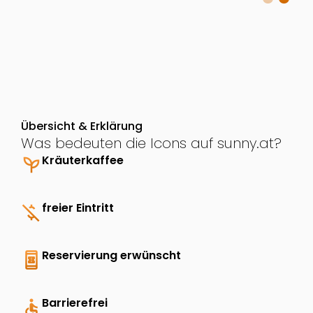
Übersicht & Erklärung
Was bedeuten die Icons auf sunny.at?
psychiatry
Kräuterkaffee
money_off
freier Eintritt
book_online
Reservierung erwünscht
accessible
Barrierefrei