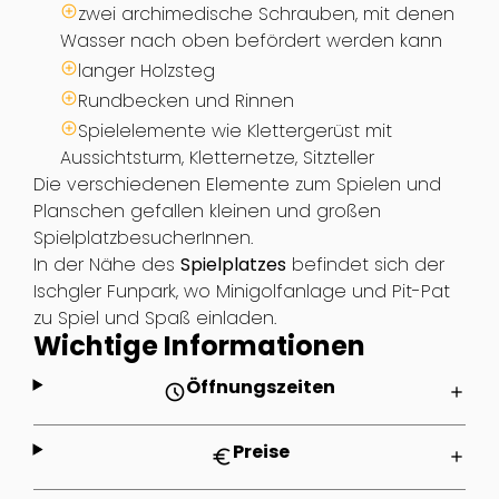
zwei archimedische Schrauben, mit denen
Wasser nach oben befördert werden kann
langer Holzsteg
Rundbecken und Rinnen
Spielelemente wie Klettergerüst mit
Aussichtsturm, Kletternetze, Sitzteller
Die verschiedenen Elemente zum Spielen und
Planschen gefallen kleinen und großen
SpielplatzbesucherInnen.
In der Nähe des
Spielplatzes
befindet sich der
Ischgler Funpark, wo Minigolfanlage und Pit-Pat
zu Spiel und Spaß einladen.
Wichtige Informationen
Öffnungszeiten
schedule
add
Preise
euro
add