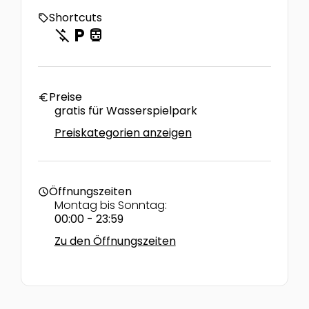
Shortcuts
local_offer
money_off
local_parking
directions_transit
Preise
euro
gratis für Wasserspielpark
Preiskategorien anzeigen
Öffnungszeiten
schedule
Montag bis Sonntag:
00:00 - 23:59
Zu den Öffnungszeiten