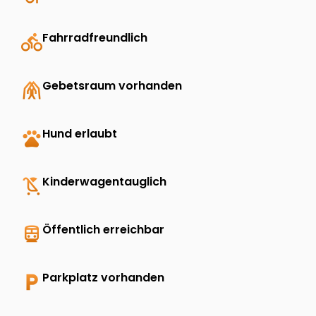
directions_bike
Fahrradfreundlich
folded_hands
Gebetsraum vorhanden
pets
Hund erlaubt
child_friendly
Kinderwagentauglich
directions_transit
Öffentlich erreichbar
local_parking
Parkplatz vorhanden