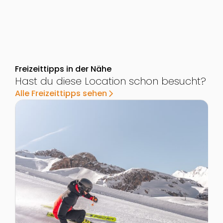
Freizeittipps in der Nähe
Hast du diese Location schon besucht?
Alle Freizeittipps sehen
arrow_forward_ios
Zur Detailseite von Winterspaß in Ischgl
Z