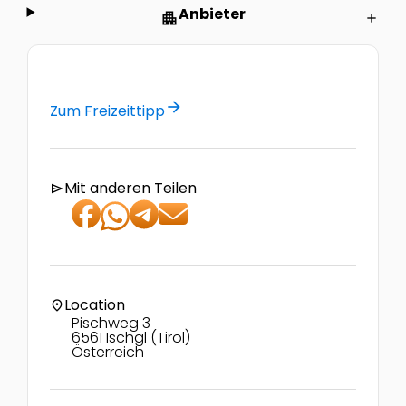
Anbieter
apartment
add
arrow_forward
Zum Freizeittipp
Mit anderen Teilen
send
Location
location_on
Pischweg 3
6561 Ischgl (Tirol)
Österreich