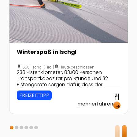
Winterspaß in Ischgl
location_on
nest_clock_farsight_analog
6561 Ischgl (Tirol)
Heute geschlossen
238 Pistenkilometer, 83.100 Personen
Transportkapazität pro Stunde und 32
Pistengeräte sorgen dafür, dass der
Winterurlaub in Ischgl ein voller Erfolg wird!
FREIZEITTIPP
restaurant
Große und kleine Wintersportfans können
hier tolle Tage verbringen.
mehr erfahren
arrow_forward