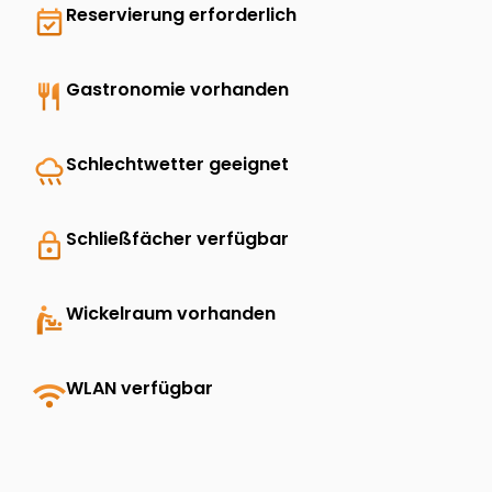
event_available
Reservierung erforderlich
restaurant
Gastronomie vorhanden
rainy
Schlechtwetter geeignet
lock
Schließfächer verfügbar
baby_changing_station
Wickelraum vorhanden
wifi
WLAN verfügbar