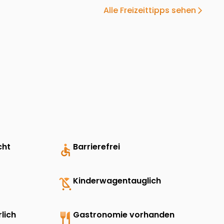
Alle Freizeittipps sehen
arrow_forward_ios
cht
accessible
Barrierefrei
child_friendly
Kinderwagentauglich
lich
restaurant
Gastronomie vorhanden