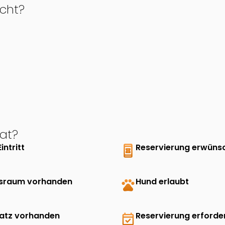
cht?
at?
Eintritt
book_online
Reservierung erwüns
sraum vorhanden
pets
Hund erlaubt
latz vorhanden
event_available
Reservierung erforder