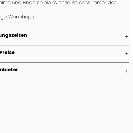
Reime und Fingerspiele. Wichtig ist, dass immer der
ige Workshops
ungszeiten
add
Preise
add
nbieter
add