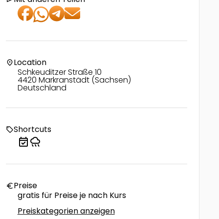
Location
location_on
Schkeuditzer Straße 10
4420 Markranstädt (Sachsen)
Deutschland
Shortcuts
local_offer
event_available
rainy
Preise
euro
gratis für Preise je nach Kurs
Preiskategorien anzeigen