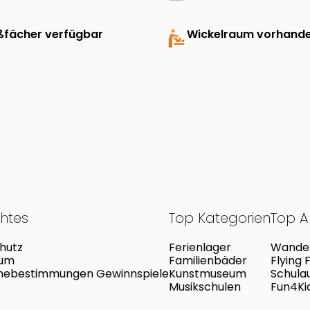
ßfächer verfügbar
baby_changing_station
Wickelraum vorhand
chtes
Top Kategorien
Top Ak
hutz
Ferienlager
Wander
sum
Familienbäder
Flying 
mebestimmungen Gewinnspiele
Kunstmuseum
Schulau
Musikschulen
Fun4Kid