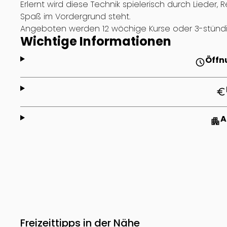
Erlernt wird diese Technik spielerisch durch Lieder, 
Spaß im Vordergrund steht.
Angeboten werden 12 wöchige Kurse oder 3-stünd
Wichtige Informationen
Öffn
schedule
euro
A
apartment
Freizeittipps in der Nähe