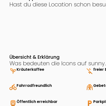
Hast du diese Location schon besu
Übersicht & Erklärung
Was bedeuten die Icons auf sunny.
psychiatry
Kräuterkaffee
money_off
freier 
directions_bike
Fahrradfreundlich
folded_hands
Gebet
directions_transit
Öffentlich erreichbar
local_parking
Parkp