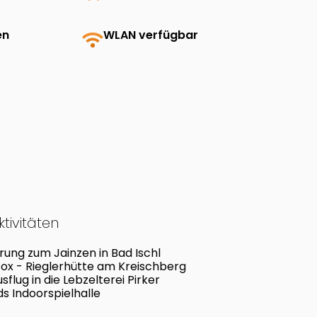
en
wifi
WLAN verfügbar
tivitäten
ung zum Jainzen in Bad Ischl
Fox - Rieglerhütte am Kreischberg
sflug in die Lebzelterei Pirker
s Indoorspielhalle