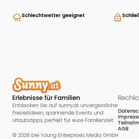
rainy
Schlechtwetter geeignet
lock
Schlie
Erlebnisse für Familien
Rechli
Entdecken Sie auf sunny.at unvergessliche
Datensc
Freizeitideen, spannende Events und
Impres
Urlaubstipps, perfekt für eure Familienzeit.
Teilnah
AGB
© 2026 bei
Young Enterprises Media GmbH