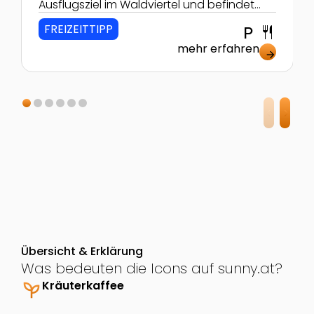
Ausflugsziel im Waldviertel und befindet
sich in einer wunderschönen Landschaft -
FREIZEITTIPP
local_parking
restaurant
umgeben von Wiesen, Wäldern und
zahlreichen Teichen.
mehr erfahren
arrow_forward
Übersicht & Erklärung
Was bedeuten die Icons auf sunny.at?
psychiatry
Kräuterkaffee