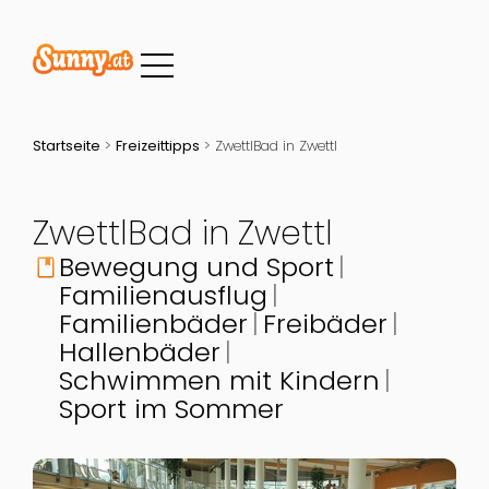
Startseite
>
Freizeittipps
>
ZwettlBad in Zwettl
ZwettlBad in Zwettl
Bewegung und Sport
book
Familienausflug
Familienbäder
Freibäder
Hallenbäder
Schwimmen mit Kindern
Sport im Sommer