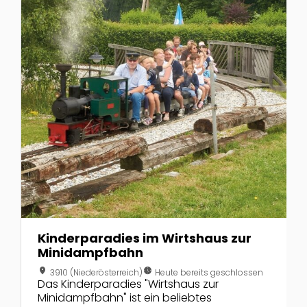
Kinderparadies im Wirtshaus zur
Minidampfbahn
location_on
nest_clock_farsight_analog
3910 (Niederösterreich)
Heute bereits geschlossen
Das Kinderparadies "Wirtshaus zur
Minidampfbahn" ist ein beliebtes