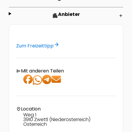
Anbieter
apartment
add
arrow_forward
Zum Freizeittipp
Mit anderen Teilen
send
Location
location_on
Weg 1
3910 Zwettl (Niederösterreich)
Österreich