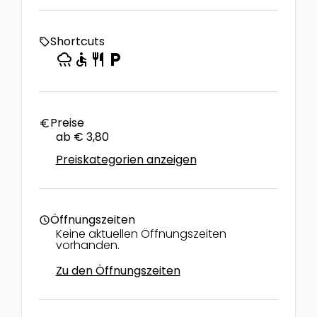
Shortcuts
local_offer
rainy
accessible
restaurant
local_parking
Preise
euro
ab € 3,80
Preiskategorien anzeigen
Öffnungszeiten
schedule
Keine aktuellen Öffnungszeiten
vorhanden.
Zu den Öffnungszeiten