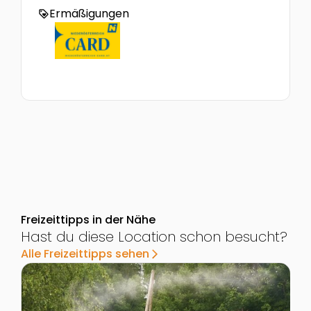
Ermäßigungen
loyalty
Freizeittipps in der Nähe
Hast du diese Location schon besucht?
Alle Freizeittipps sehen
arrow_forward_ios
Zur Detailseite von Kinderparadies im Wirtshaus zur
Z