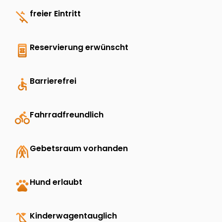
money_off
freier Eintritt
book_online
Reservierung erwünscht
accessible
Barrierefrei
directions_bike
Fahrradfreundlich
folded_hands
Gebetsraum vorhanden
pets
Hund erlaubt
child_friendly
Kinderwagentauglich