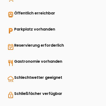
directions_transit
Öffentlich erreichbar
local_parking
Parkplatz vorhanden
event_available
Reservierung erforderlich
restaurant
Gastronomie vorhanden
rainy
Schlechtwetter geeignet
lock
Schließfächer verfügbar