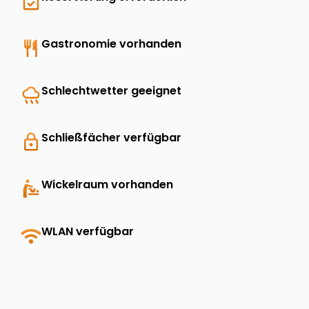
event_available
restaurant
Gastronomie vorhanden
rainy
Schlechtwetter geeignet
lock
Schließfächer verfügbar
baby_changing_station
Wickelraum vorhanden
wifi
WLAN verfügbar