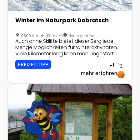
Winter im Naturpark Dobratsch
location_on
nest_clock_farsight_analog
9500 Villach (Kärnten)
Heute geöffnet
Auch ohne Skilifte bietet dieser Berg jede
Menge Möglichkeiten für Winteraktivitäten.
Viele Kilometer lang kann man ungestört
dem Langlaufen fröhnen, sich mit
FREIZEITTIPP
restaurant
money_off
Schneeschuhen auf zum Gipfel machen
oder mit der Rodel von dort herunterflitzen.
mehr erfahren
arrow_forward
Zur Detailseite von Bienenlehrpfad St. Andrä