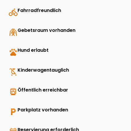
directions_bike
Fahrradfreundlich
folded_hands
Gebetsraum vorhanden
pets
Hund erlaubt
child_friendly
Kinderwagentauglich
directions_transit
Öffentlich erreichbar
local_parking
Parkplatz vorhanden
Reservierung erforderlich