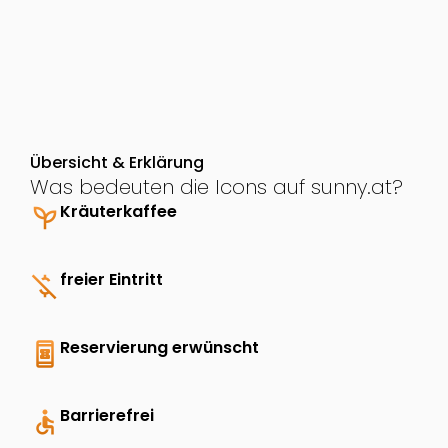
Übersicht & Erklärung
Was bedeuten die Icons auf sunny.at?
psychiatry
Kräuterkaffee
money_off
freier Eintritt
book_online
Reservierung erwünscht
accessible
Barrierefrei