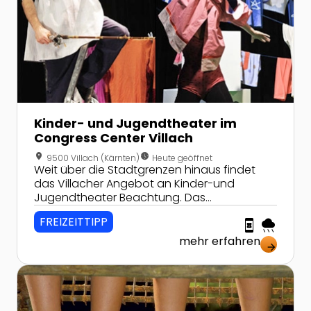
Kinder- und Jugendtheater im
Congress Center Villach
location_on
nest_clock_farsight_analog
9500 Villach (Kärnten)
Heute geöffnet
Weit über die Stadtgrenzen hinaus findet
das Villacher Angebot an Kinder-und
Jugendtheater Beachtung. Das
Programmangebot ist hochqualitativ und
FREIZEITTIPP
book_online
rainy
international; so waren in den letzten neun
Jahren 92 Ensembles aus 15 Nationen in
mehr erfahren
arrow_forward
Villach zu Gast.
Zur Detailseite von Wasser-Sinnespark Bad Kleinkirc