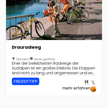
Drauradweg
location_on
nest_clock_farsight_analog
(Kärnten)
Heute geöffnet
Einer der beliebtesten Radwege der
Südalpen ist ein großes Erlebnis. Die Etappen
sind nicht zu lang und angemessen und es
bleibt genügend Zeit zum Spielen und
FREIZEITTIPP
restaurant
money_off
Toben. Der Drauradweg mit vielen
Erlebnispunkten und Rastplätzen macht der
mehr erfahren
arrow_forward
ganzen Familie Spaß.