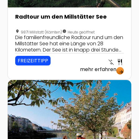
Radtour um den Millstätter See
location_on
nest_clock_farsight_analog
9871 Millstatt (Kärnten)
Heute geöffnet
Die familienfreundliche Radtour rund um den
Millstätter See hat eine Länge von 28
Kilometern. Der See ist in knapp drei Stunden
zu umrunden, dabei sind kaum
FREIZEITTIPP
money_off
restaurant
Höhenunterschiede zu bewältigen.
mehr erfahren
arrow_forward
Zur Detailseite von Drauradweg