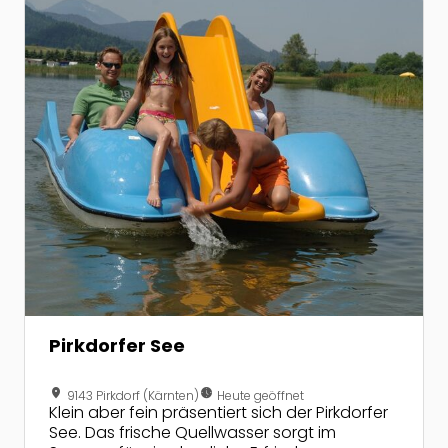
Pirkdorfer See
location_on
nest_clock_farsight_analog
9143 Pirkdorf (Kärnten)
Heute geöffnet
Klein aber fein präsentiert sich der Pirkdorfer
See. Das frische Quellwasser sorgt im