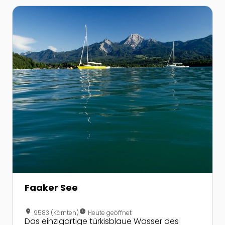
Zur Detailseite von Faaker See
Faaker See
location_on
nest_clock_farsight_analog
9583 (Kärnten)
Heute geöffnet
Das einzigartige türkisblaue Wasser des