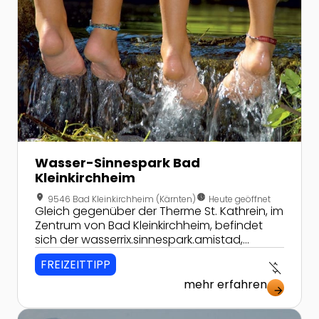
Wasser-Sinnespark Bad
Kleinkirchheim
location_on
nest_clock_farsight_analog
9546 Bad Kleinkirchheim (Kärnten)
Heute geöffnet
Gleich gegenüber der Therme St. Kathrein, im
Zentrum von Bad Kleinkirchheim, befindet
sich der wasserrix.sinnespark.amistad,
einerseits ein Kur-Entspannungsbereich im
FREIZEITTIPP
money_off
Kurpark, aber auch ein Spielerlebnisbereich
für Kinder. Das einmalige Ambiente dieses ein
mehr erfahren
arrow_forward
Wasserspielplatzes begeistert Jung wie Alt.
Zur Detailseite von Pirkdorfer See