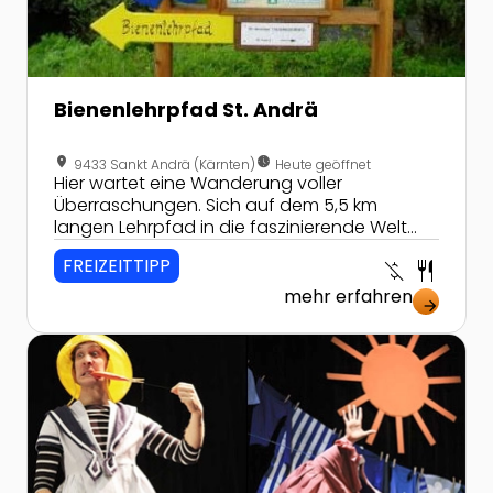
Bienenlehrpfad St. Andrä
location_on
nest_clock_farsight_analog
9433 Sankt Andrä (Kärnten)
Heute geöffnet
Hier wartet eine Wanderung voller
Überraschungen. Sich auf dem 5,5 km
langen Lehrpfad in die faszinierende Welt
der Tiere und Pflanzen entführen lassen und
FREIZEITTIPP
money_off
restaurant
viel Wissenswertes über den Lebensraum der
Bienen erfahren!
mehr erfahren
arrow_forward
Zur Detailseite von Kinder- und Jugendtheater im Con