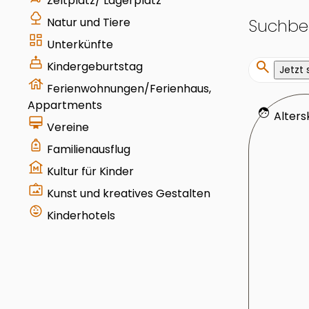
Zeltplatz/ Lagerplatz
nature
Suchbeg
Natur und Tiere
dashboard
Unterkünfte
cake
search
Kindergeburtstag
Jetzt
house
Ferienwohnungen/Ferienhaus,
Appartments
face
Alters
card_membership
Vereine
your_trips
Familienausflug
museum
Kultur für Kinder
wall_art
Kunst und kreatives Gestalten
child_care
Kinderhotels