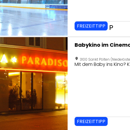
FREIZEITTIPP
local_parking
seite von Babykino im Cinema Paradiso
Babykino im Cinema
location_on
3100 Sankt Pölten (Niederöste
Mit dem Baby ins Kino? K
FREIZEITTIPP