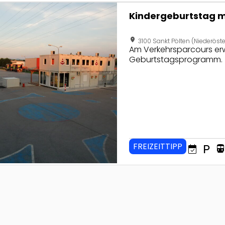
seite von Kindergeburtstag mit der Fahrschule Sauer
Kindergeburtstag m
location_on
3100 Sankt Pölten (Niederöste
Am Verkehrsparcours erw
Geburtstagsprogramm.
FREIZEITTIPP
event_available
local_parking
directions_tran