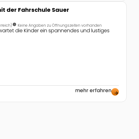
it der Fahrschule Sauer
nest_clock_farsight_analog
rreich)
Keine Angaben zu Öffnungszeiten vorhanden
artet die Kinder ein spannendes und lustiges
mehr erfahren
sit
arrow_forward