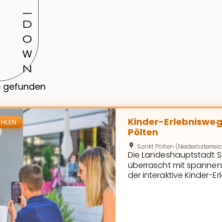
_
d
o
w
n
e gefunden
eite von Kinder-Erlebnisweg | BAKABU und das Wolfslied v
Kinder-Erlebnisweg 
Pölten
location_on
Sankt Pölten (Niederösterrei
Die Landeshauptstadt St
überrascht mit spannend
der interaktive Kinder-E
Pölten“, der ab sofort 
Begleiten Sie BAKABU un
Rathausplatz bis zum Ki