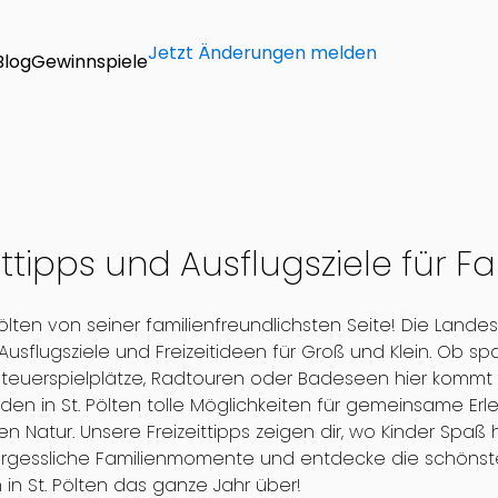
Jetzt Änderungen melden
Blog
Gewinnspiele
ittipps und Ausflugsziele für Fam
Pölten von seiner familienfreundlichsten Seite! Die Land
 Ausflugsziele und Freizeitideen für Groß und Klein. Ob 
nteuerspielplätze, Radtouren oder Badeseen hier kommt g
nden in St. Pölten tolle Möglichkeiten für gemeinsame Erl
n Natur. Unsere Freizeittipps zeigen dir, wo Kinder Spa
rgessliche Familienmomente und entdecke die schönsten 
n in St. Pölten das ganze Jahr über!