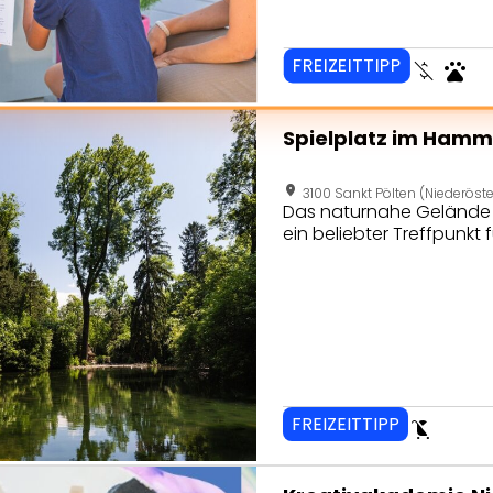
FREIZEITTIPP
money_off
pets
eite von Spielplatz im Hammerpark St. Pölten
Spielplatz im Hamme
location_on
3100 Sankt Pölten (Niederöste
Das naturnahe Gelände mi
ein beliebter Treffpunkt f
FREIZEITTIPP
child_friendly
seite von Kreativakademie Niederösterreich