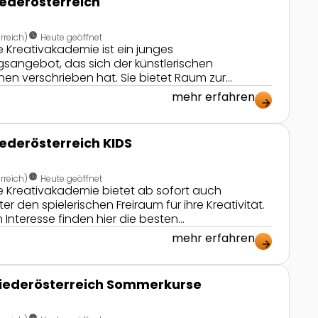
ederösterreich
nest_clock_farsight_analog
rreich)
Heute geöffnet
e Kreativakademie ist ein junges
gsangebot, das sich der künstlerischen
en verschrieben hat. Sie bietet Raum zur
en unterschiedlichsten Bereichen und stellt die
mehr erfahren
arrow_forward
Schaffen und die individuelle
nstlerischen Fähigkeiten in den Mittelpunkt.
ederösterreich KIDS
nest_clock_farsight_analog
rreich)
Heute geöffnet
he Kreativakademie bietet ab sofort auch
er den spielerischen Freiraum für ihre Kreativität.
 Interesse finden hier die besten
 zu verwirklichen. Die KIDS Akademien starten
mehr erfahren
arrow_forward
, Schauspiel und Musical.
e
iederösterreich Sommerkurse
nest_clock_farsight_analog