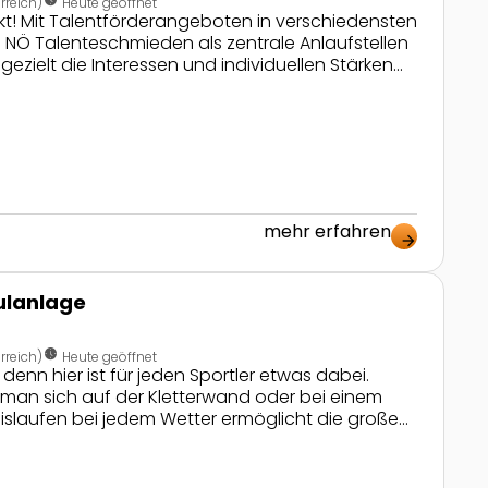
rreich)
Heute geöffnet
densten
 NÖ Talenteschmieden als zentrale Anlaufstellen
gezielt die Interessen und individuellen Stärken
rt. Großer Wert wird dabei auf motivierende
ziplinäre Ansätze bieten die Möglichkeit,
erlassen. Experimente und kreative Zugänge
annung.
mehr erfahren
arrow_forward
ulanlage
nest_clock_farsight_analog
rreich)
Heute geöffnet
 denn hier ist für jeden Sportler etwas dabei.
man sich auf der Kletterwand oder bei einem
islaufen bei jedem Wetter ermöglicht die große