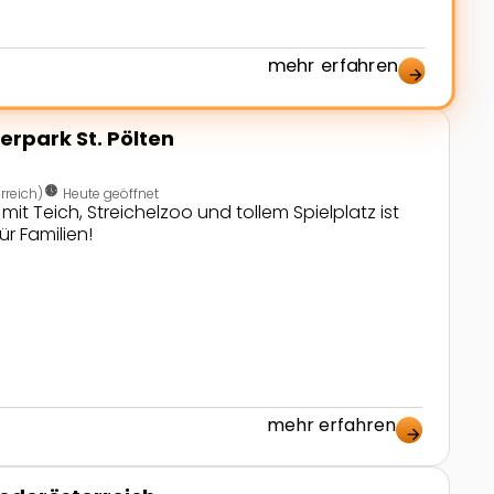
mehr erfahren
arrow_forward
rpark St. Pölten
nest_clock_farsight_analog
rreich)
Heute geöffnet
t Teich, Streichelzoo und tollem Spielplatz ist
ür Familien!
mehr erfahren
arrow_forward