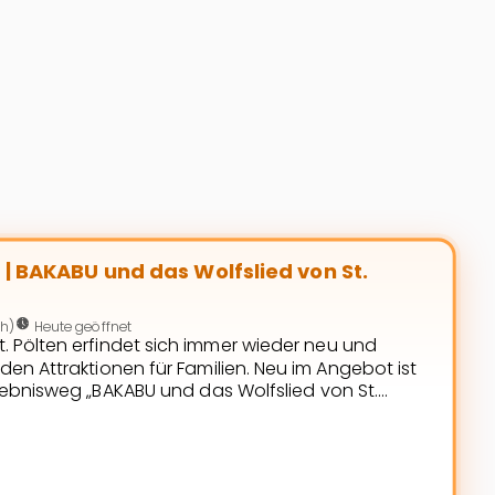
on St. Pölten
| BAKABU und das Wolfslied von St.
nest_clock_farsight_analog
ch)
Heute geöffnet
. Pölten erfindet sich immer wieder neu und
en Attraktionen für Familien. Neu im Angebot ist
rlebnisweg „BAKABU und das Wolfslied von St.
auf kleine und große Entdeckungsreisende wartet.
d seine Freunde entlang von 8 Stationen vom
nderKunstLabor. Entdecken […]