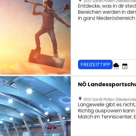
3100 Sankt Pölten (Niederöste
Entdecke, was in dir steckt! Mit Talentförderangeboten in verschie
Bereichen werden in den
in ganz Niederösterreich 
junger Menschen geförde
Zugänge gelegt. Interdis
ausgetretene Pfade zu v
sorgen für Spaß und Sp
FREIZEITTIPP
rainy
event_available
seite von NÖ Landessportschulanlage
NÖ Landessportsch
location_on
3100 Sankt Pölten (Niederöste
Langeweile gibt es nicht,
Richtig auspowern kann 
Match im Tenniscenter. E
Eissporthalle.