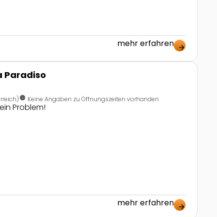
mehr erfahren
arrow_forward
 Paradiso
nest_clock_farsight_analog
rreich)
Keine Angaben zu Öffnungszeiten vorhanden
ein Problem!
mehr erfahren
arrow_forward