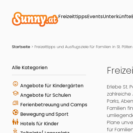
Freizeittipps
Events
Unterkünfte
Startseite
>
Freizeittipps und Ausflugsziele für Familien in St. Pölten
Alle Kategorien
Freize
child_care
Angebote für Kindergärten
Erlebe St. 
school
zahlreiche
Angebote für Schulen
Parks, Abe
holiday_village
Ferienbetreuung und Camps
Familien fi
sports_and_outdoors
Bewegung und Sport
umliegende
family_restroom
Plane unve
Hotels für Kinder
für Familie
outdoor_grill