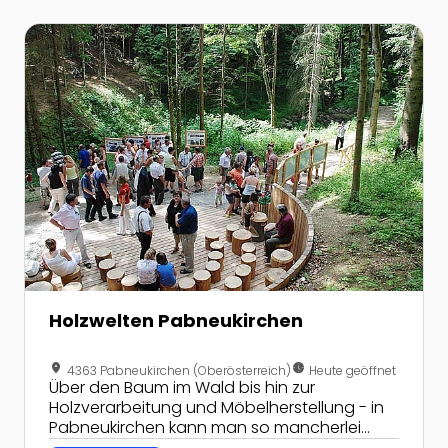
Zur Detailseite von Holzwelten Pabneukirchen
Holzwelten Pabneukirchen
location_on
nest_clock_farsight_analog
4363 Pabneukirchen (Oberösterreich)
Heute geöffnet
Über den Baum im Wald bis hin zur
Holzverarbeitung und Möbelherstellung - in
Pabneukirchen kann man so mancherlei
über das Material Holz erlernen!