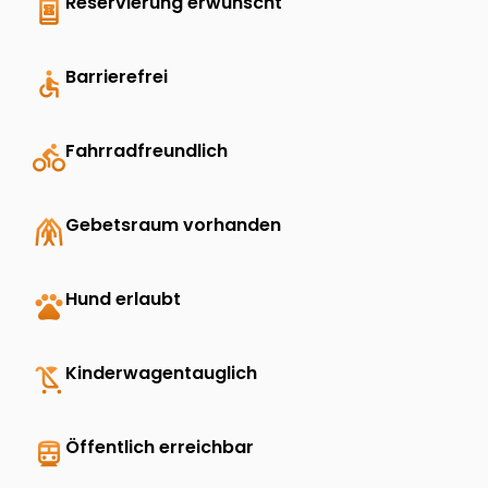
book_online
Reservierung erwünscht
accessible
Barrierefrei
directions_bike
Fahrradfreundlich
folded_hands
Gebetsraum vorhanden
pets
Hund erlaubt
child_friendly
Kinderwagentauglich
directions_transit
Öffentlich erreichbar