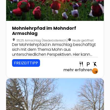
Mohnlehrpfad im Mohndorf
Armschlag
location_on
nest_clock_farsight_analog
3525 Armschlag (Niederösterreich)
Heute geöffnet
Der Mohnlehrpfad in Armschlag beschäftigt
sich mit dem Thema Mohn aus
unterschiedlichen Perspektiven. Hier kann
man Mohnwissen erwerben und
FREIZEITTIPP
restaurant
local_parking
child_friendly
Mohnprodukte kaufen!
mehr erfahren
arrow_forward
Zur Detailseite von Bahnengolfsportclub Leobersdorf