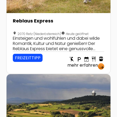
Reblaus Express
location_on
nest_clock_farsight_analog
2070 Retz (Niederösterreich)
Heute geöffnet
Einsteigen und wohlfühlen und dabei wilde
Romantik, Kultur und Natur genießen! Der
Reblaus Express bietet eine genussvolle
Reise zwischen Retz und Drosendorf.
FREIZEITTIPP
child_friendly
local_parking
event_available
restaurant
directions_transit
mehr erfahren
arrow_forward
Zur Detailseite von Wandertage und Ausflüge für Groß