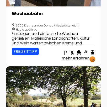
Wachaubahn
location_on
3500 Krems an der Donau (Niederösterreich)
nest_clock_farsight_analog
Heute geöffnet
Einsteigen und einfach die Wachau
genießen! Malerische Landschaften, Kultur
und Wein warten zwischen Krems und
Emmersdorf auf interessierte Gäste!
FREIZEITTIPP
local_parking
child_friendly
rainy
restaurant
directions_transit
mehr erfahren
arrow_forward
Zur Detailseite von Naturschutzgebiet Gerlhamer Mo