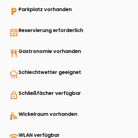
local_parking
Parkplatz vorhanden
event_available
Reservierung erforderlich
restaurant
Gastronomie vorhanden
rainy
Schlechtwetter geeignet
lock
Schließfächer verfügbar
baby_changing_station
Wickelraum vorhanden
wifi
WLAN verfügbar