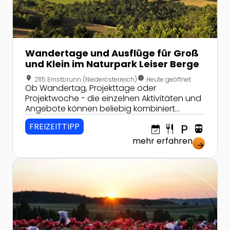
Wandertage und Ausflüge für Groß
und Klein im Naturpark Leiser Berge
location_on
nest_clock_farsight_analog
2115 Ernstbrunn (Niederösterreich)
Heute geöffnet
Ob Wandertag, Projekttage oder
Projektwoche - die einzelnen Aktivitäten und
Angebote können beliebig kombiniert
werden.
FREIZEITTIPP
event_available
restaurant
local_parking
directions_transit
mehr erfahren
arrow_forward
Zur Detailseite von Mohnlehrpfad im Mohndorf Armsc