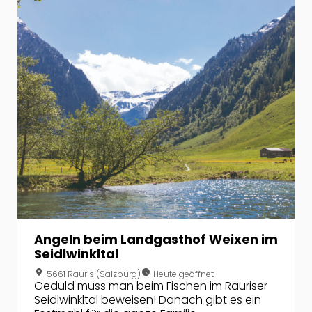
Angeln beim Landgasthof Weixen im
Seidlwinkltal
location_on
nest_clock_farsight_analog
5661 Rauris (Salzburg)
Heute geöffnet
Geduld muss man beim Fischen im Rauriser
Seidlwinkltal beweisen! Danach gibt es ein