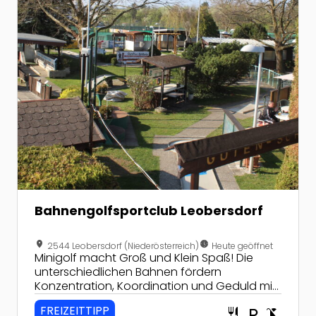
Bahnengolfsportclub Leobersdorf
location_on
nest_clock_farsight_analog
2544 Leobersdorf (Niederösterreich)
Heute geöffnet
Minigolf macht Groß und Klein Spaß! Die
unterschiedlichen Bahnen fördern
Konzentration, Koordination und Geduld mit
dem eigenen Können! In Leobersdorf sind
FREIZEITTIPP
restaurant
local_parking
child_friendly
Lizenzspieler und Amateure gleichermaßen