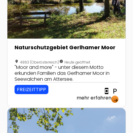
Naturschutzgebiet Gerlhamer Moor
location_on
nest_clock_farsight_analog
4863 (Oberösterreich)
Heute geöffnet
"Moor and more" - unter diesem Motto
erkunden Familien das Gerlhamer Moor in
Seewalchen am Attersee.
FREIZEITTIPP
book_online
local_parking
mehr erfahren
arrow_forward
Zur Detailseite von Angeln beim Landgasthof Weixen im