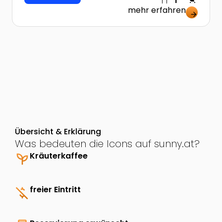
willkommen!
mehr erfahren
arrow_forward
Übersicht & Erklärung
Was bedeuten die Icons auf sunny.at?
psychiatry
Kräuterkaffee
money_off
freier Eintritt