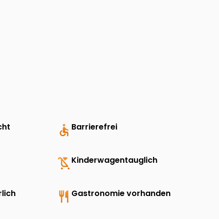
cht
accessible
Barrierefrei
child_friendly
Kinderwagentauglich
lich
restaurant
Gastronomie vorhanden