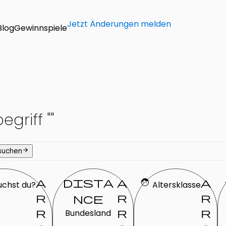
Jetzt Änderungen melden
Blog
Gewinnspiele
griff "
"
arrow_forward
 suchen
a
dista
a
face
a
s
uchst du?
Altersklasse
r
r
r
nce
r
r
r
Bundesland