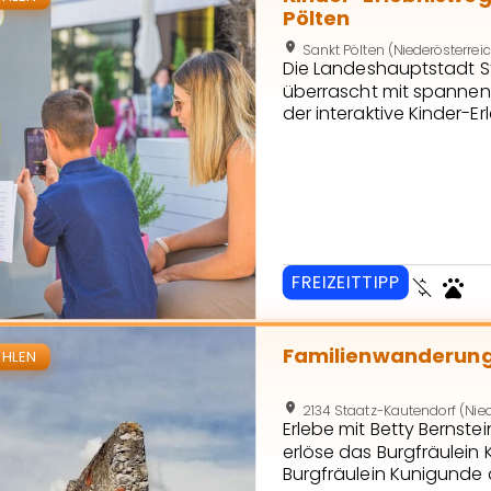
Pölten
location_on
Sankt Pölten (Niederösterrei
Die Landeshauptstadt St
überrascht mit spannend
der interaktive Kinder-E
Pölten“, der ab sofort 
Begleiten Sie BAKABU un
Rathausplatz bis zum Ki
FREIZEITTIPP
money_off
pets
eite von Familienwanderung Burgruine Staatz
Familienwanderung
location_on
2134 Staatz-Kautendorf (Nied
Erlebe mit Betty Bernste
erlöse das Burgfräulein 
Burgfräulein Kunigunde 