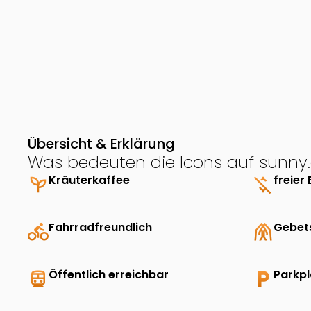
Übersicht & Erklärung
Was bedeuten die Icons auf sunny.
psychiatry
Kräuterkaffee
money_off
freier 
directions_bike
Fahrradfreundlich
folded_hands
Gebet
directions_transit
Öffentlich erreichbar
local_parking
Parkp