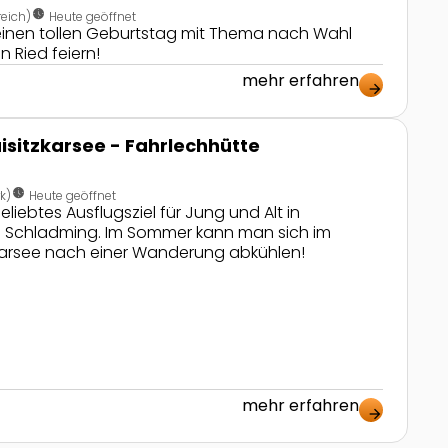
nest_clock_farsight_analog
eich)
Heute geöffnet
einen tollen Geburtstag mit Thema nach Wahl
n Ried feiern!
mehr erfahren
arrow_forward
sitzkarsee - Fahrlechhütte
nest_clock_farsight_analog
k)
Heute geöffnet
beliebtes Ausflugsziel für Jung und Alt in
d Schladming. Im Sommer kann man sich im
arsee nach einer Wanderung abkühlen!
mehr erfahren
arrow_forward