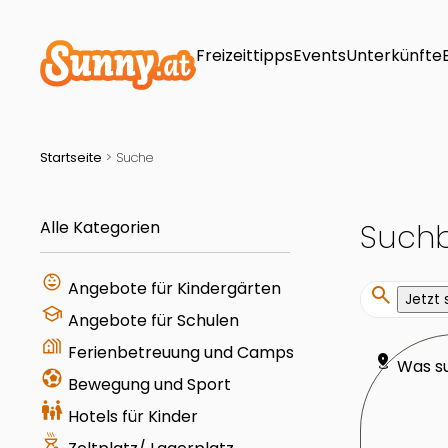
Freizeittipps
Events
Unterkünfte
Startseite
>
Suche
Alle Kategorien
Suchbe
child_care
Angebote für Kindergärten
search
Jetzt
school
Angebote für Schulen
holiday_village
Ferienbetreuung und Camps
distance
Was s
sports_and_outdoors
Bewegung und Sport
family_restroom
Hotels für Kinder
outdoor_grill