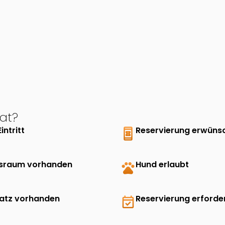
at?
Eintritt
book_online
Reservierung erwüns
sraum vorhanden
pets
Hund erlaubt
latz vorhanden
event_available
Reservierung erforder