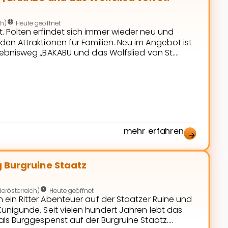
nest_clock_farsight_analog
ch)
Heute geöffnet
. Pölten erfindet sich immer wieder neu und
en Attraktionen für Familien. Neu im Angebot ist
rlebnisweg „BAKABU und das Wolfslied von St.
auf kleine und große Entdeckungsreisende wartet.
d seine Freunde entlang von 8 Stationen vom
nderKunstLabor. Entdecken […]
mehr erfahren
arrow_forward
 Burgruine Staatz
nest_clock_farsight_analog
erösterreich)
Heute geöffnet
in ein Ritter Abenteuer auf der Staatzer Ruine und
Kunigunde. Seit vielen hundert Jahren lebt das
als Burggespenst auf der Burgruine Staatz.