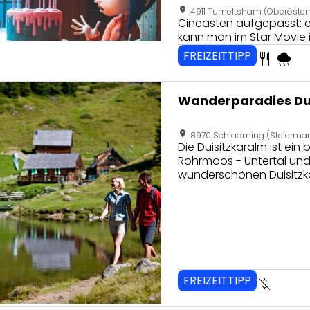
location_on
4911 Tumeltsham (Oberösterr
Cineasten aufgepasst: 
kann man im Star Movie i
FREIZEITTIPP
restaurant
rainy
seite von Wanderparadies Duisitzkarsee - Fahrlechhütte
Wanderparadies Dui
location_on
8970 Schladming (Steiermar
Die Duisitzkaralm ist ein 
Rohrmoos - Untertal un
wunderschönen Duisitzk
FREIZEITTIPP
money_off