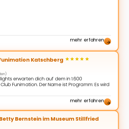
chte Ritter. Doch wie wird man zum "echten Ritter"
Ritter verkleidet marschieren die jungen Besucher
ine […]
mehr erfahren
arrow_forward
star
star
star
star
star
 Funimation Katschberg
ten)
lights erwarten dich auf dem in 1.600
lub Funimation. Der Name ist Programm: Es wird
mehr erfahren
arrow_forward
llfried
etty Bernstein im Museum Stillfried