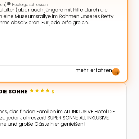
nest_clock_farsight_analog
ich)
Heute geschlossen
alter (aber auch jüngere mit Hilfe durch die
n eine Museumsrallye im Rahmen unseres Betty
ms absolvieren. Für jede erfolgreich
(Getreide mahlen, ein Museumsobjekt mit Knete
asten und richtig zuordnen) und jede richtig
em Arbeitsbogen gibt es einen Buchstaben des
rrektes […]
mehr erfahren
arrow_forward
star
star
star
star
 DIE SONNE
S
s, das finden Familien im ALL INKLUSIVE Hotel DIE
u jeder Jahreszeit! SUPER SONNE ALL INKLUSIVE
ine und große Gäste hier genießen!