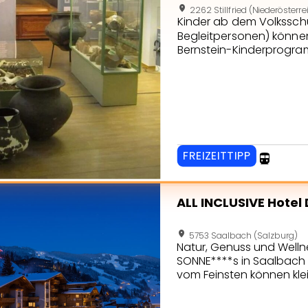
location_on
2262 Stillfried (Niederösterre
Kinder ab dem Volksschul
Begleitpersonen) könne
Bernstein-Kinderprogram
durchgeführte Aufgabe 
nachformen, Objekte ert
beantworte Frage auf d
Lösungswortes. Für ein ko
FREIZEITTIPP
directions_transit
eite von ALL INCLUSIVE Hotel DIE SONNE
ALL INCLUSIVE Hotel
location_on
5753 Saalbach (Salzburg)
Natur, Genuss und Wellnes
SONNE****s in Saalbach z
vom Feinsten können kle