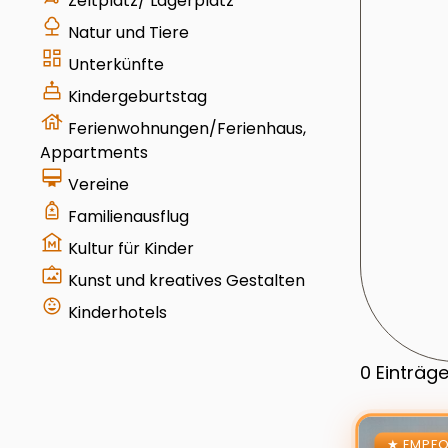
Zeltplatz/ Lagerplatz
nature
Natur und Tiere
dashboard
Unterkünfte
cake
Kindergeburtstag
house
Ferienwohnungen/Ferienhaus,
Appartments
card_membership
Vereine
your_trips
Familienausflug
museum
Kultur für Kinder
wall_art
Kunst und kreatives Gestalten
child_care
Kinderhotels
0
Einträg
Zur Details