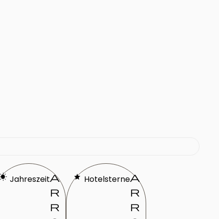
unny
a
star
a
Jahreszeit
Hotelsterne
r
r
r
r