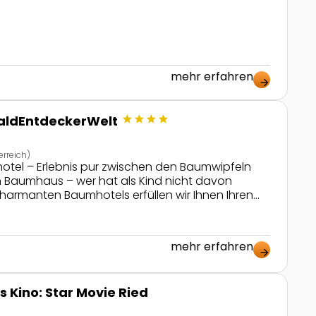
mehr erfahren
arrow_forward
star
star
star
star
WaldEntdeckerWelt
rreich)
tel – Erlebnis pur zwischen den Baumwipfeln
 Baumhaus – wer hat als Kind nicht davon
harmanten Baumhotels erfüllen wir Ihnen Ihren
 einer Auszeit in den Baumwipfeln. Genießen Sie
e sowie die idyllische Ruhe des Waldes direkt
chlemmen Sie […]
mehr erfahren
arrow_forward
 Kino: Star Movie Ried