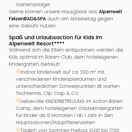
Gartenanlage!
Gerne können unsere Hausgäste das
Alpenwelt
FelsenBAD&SPA
auch am Abreisetag gegen
eine Gebühr nutzen.
Spaß und Urlaubsaction für Kids im
Alpenwelt Resort****
Während sich die Eltern entspannen, werden die
Kids optimal im Bären-Club, dem hoteleigenen
Kindergarten, betreut!
Indoor Kinderwelt auf ca. 200 m² mit
verschiedenen Kinderspielräumen und
unterschiedlichen Schwerpunkten zB warten
Tischtennis, Clip Clap & Co.
Liebevolle KINDERBETREUUNG im Action Bären
Camp, dem hoteleigenen Gästekindergarten
für Kinder ab 6 Monaten | ab 1 Jahr in den
Hauptsaisonen/Hauptferienzeiten
Täglich von Sonntag-Freitag, 10.00 bis 17.00