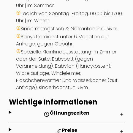
Uhr | im Sommer
Täglich von Sonntag-Freitag, 09.00 bis 17.00
Uhr | im Winter
Kindermittagstisch & Getränken inklusive!
Babysitterdienst unter 6 Monaten auf
Anfrage, gegen Gebühr
Spezielle Kleinkindausstattung im Zimmer
oder der Suite: Babybett (gegen
Voranmeldung), Babyfon (Handykosten),
Wickelauflage, Windeleimer,
Fläschchenwärmer und Wasserkocher (auf
Anfrage), Kinderhochstuhl uvm.
Wichtige Informationen
Öffnungszeiten
schedule
add
Preise
euro
add