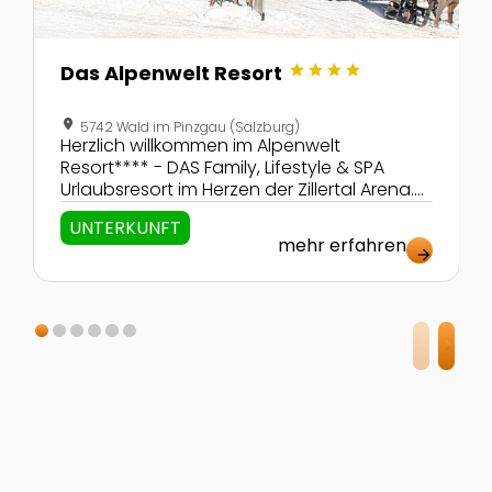
star
star
star
star
Das Alpenwelt Resort
location_on
5742 Wald im Pinzgau (Salzburg)
Herzlich willkommen im Alpenwelt
Resort**** - DAS Family, Lifestyle & SPA
Urlaubsresort im Herzen der Zillertal Arena.
Das umfangreiche Programm, abgestimmt
UNTERKUNFT
auf Paare und die Bedürfnisse der Kinder
mehr erfahren
und Eltern, bietet Action, Spaß, Erholung,
arrow_forward
Entspannung und Lifestyle.