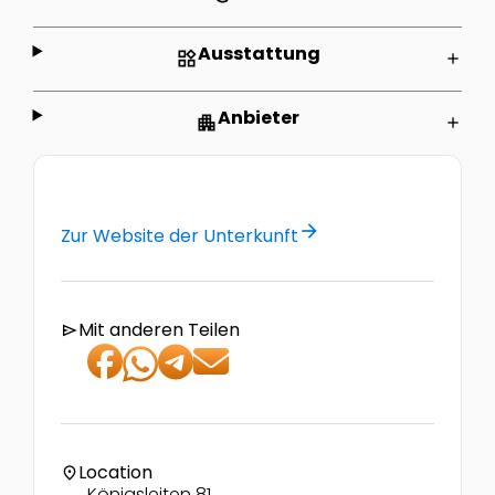
Ausstattung
widgets
add
Anbieter
apartment
add
arrow_forward
Zur Website der Unterkunft
Mit anderen Teilen
send
Location
location_on
Königsleiten 81