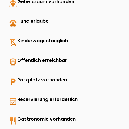
folded_hands
Gebetsraum vorhanden
pets
Hund erlaubt
child_friendly
Kinderwagentauglich
directions_transit
Öffentlich erreichbar
local_parking
Parkplatz vorhanden
event_available
Reservierung erforderlich
restaurant
Gastronomie vorhanden