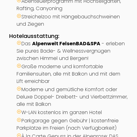
Abenteuerprogramm mit Hochseilgarten,
Rafting, Canyoning
Streichelzoo mit Hängebauchschweinen
und Ziegen
Hotelausstattung:
Das
Alpenwelt FelsenBAD&SPA
- erleben
Sie pures Bade- & Wellnessvergnügen
zwischen Himmel und Bergen!
Große moderne und komfortable
Familiensuiten, alle mit Balkon und mit dem
Lift erreichbar
Moderne und gemütliche Komfort oder
Deluxe Doppel- Dreibett- und Vierbettzimmer,
alle mit Balkon
W-LAN kostenlos im ganzen Hotel
Parkgarage gegen Gebühr | kostenfreie
Parkplätze im Freien (nach Verfügbarkeit)
À la Carte Genuss in der Alpenrose: DAS