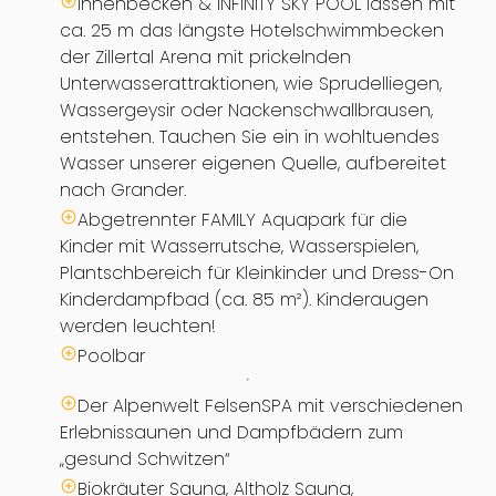
Innenbecken & INFINITY SKY POOL lassen mit
ca. 25 m das längste Hotelschwimmbecken
der Zillertal Arena mit prickelnden
Unterwasserattraktionen, wie Sprudelliegen,
Wassergeysir oder Nackenschwallbrausen,
entstehen. Tauchen Sie ein in wohltuendes
Wasser unserer eigenen Quelle, aufbereitet
nach Grander.
Abgetrennter FAMILY Aquapark für die
Kinder mit Wasserrutsche, Wasserspielen,
Plantschbereich für Kleinkinder und Dress-On
Kinderdampfbad (ca. 85 m²). Kinderaugen
werden leuchten!
Poolbar
Der Alpenwelt FelsenSPA mit verschiedenen
Erlebnissaunen und Dampfbädern zum
„gesund Schwitzen“
Biokräuter Sauna, Altholz Sauna,