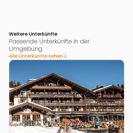
Weitere Unterkünfte
Passende Unterkünfte in der
Umgebung
Alle Unterkünfte sehen
arrow_forward_ios
Zur Detailseite von Das Alpenwelt Resort
Z