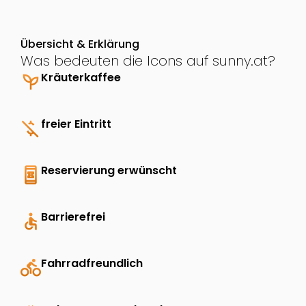
Übersicht & Erklärung
Was bedeuten die Icons auf sunny.at?
psychiatry
Kräuterkaffee
money_off
freier Eintritt
book_online
Reservierung erwünscht
accessible
Barrierefrei
directions_bike
Fahrradfreundlich