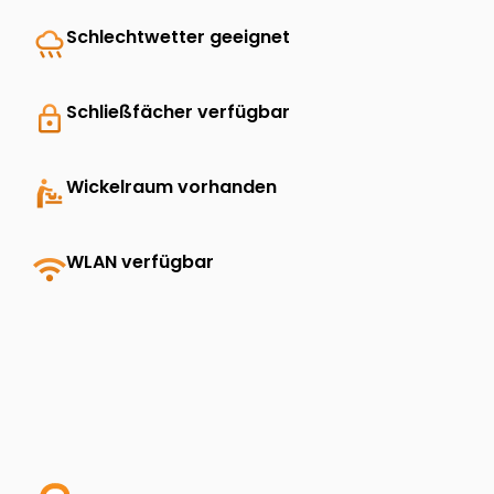
rainy
Schlechtwetter geeignet
lock
Schließfächer verfügbar
baby_changing_station
Wickelraum vorhanden
wifi
WLAN verfügbar