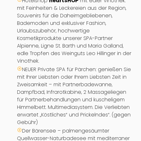
Hotelshop
heartSHOP
mit edler Vinothek:
mit Feinheiten & Leckereien aus der Region,
Souvenirs für die Daheimgebliebenen,
Bademoden und exklusiver Fashion,
Urlaubszubehör, hochwertige
Kosmetikprodukte unserer SPA-Partner
Alpienne, Ligne St. Barth und Maria Galland,
edle Tropfen des Weinguts Leo Hillinger in der
Vinothek.
NEUER Private SPA für Pärchen: genießen Sie
mit Ihrer Liebsten oder Ihrem Liebsten Zeit in
Zweisamkeit – mit Partnerbadewanne,
Dampfbad, Infrarotkabine, 2 Massageliegen
für Partnerbehandlungen und kuscheligem
Himmelbett. Multimediasystem. Die Verliebten
erwartet „Köstliches“ und Prickelndes“. (gegen
Gebühr)
Der Bärensee – palmengesäumter
Quellwasser-Naturbadesee mit mediterraner