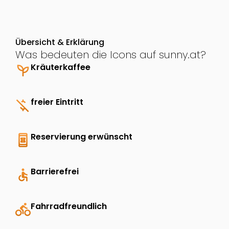
Übersicht & Erklärung
Was bedeuten die Icons auf sunny.at?
psychiatry
Kräuterkaffee
money_off
freier Eintritt
book_online
Reservierung erwünscht
accessible
Barrierefrei
directions_bike
Fahrradfreundlich