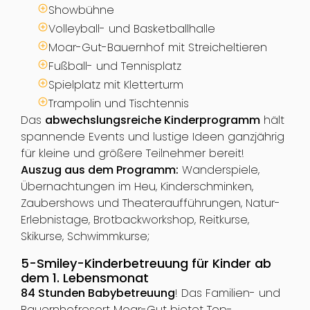
Showbühne
Volleyball- und Basketballhalle
Moar-Gut-Bauernhof mit Streicheltieren
Fußball- und Tennisplatz
Spielplatz mit Kletterturm
Trampolin und Tischtennis
Das
abwechslungsreiche Kinderprogramm
hält
spannende Events und lustige Ideen ganzjährig
für kleine und größere Teilnehmer bereit!
Auszug aus dem Programm:
Wanderspiele,
Übernachtungen im Heu, Kinderschminken,
Zaubershows und Theateraufführungen, Natur-
Erlebnistage, Brotbackworkshop, Reitkurse,
Skikurse, Schwimmkurse;
5-Smiley-Kinderbetreuung für Kinder ab
dem 1. Lebensmonat
84 Stunden Babybetreuung
! Das Familien- und
Bauernhofresort Moar-Gut bietet Top-