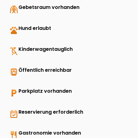
folded_hands
Gebetsraum vorhanden
pets
Hund erlaubt
child_friendly
Kinderwagentauglich
directions_transit
Öffentlich erreichbar
local_parking
Parkplatz vorhanden
event_available
Reservierung erforderlich
restaurant
Gastronomie vorhanden