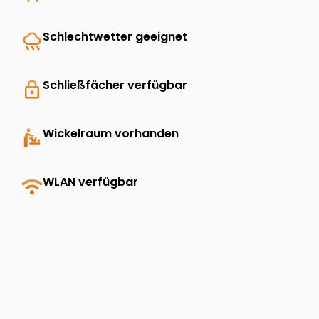
rainy
Schlechtwetter geeignet
lock
Schließfächer verfügbar
baby_changing_station
Wickelraum vorhanden
wifi
WLAN verfügbar