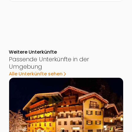
Weitere Unterkünfte
Passende Unterkünfte in der
Umgebung
Alle Unterkünfte sehen
arrow_forward_ios
Zur Detailseite von Verwöhn-Hotel Neuwirt
Z