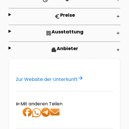
Preise
euro
add
Ausstattung
widgets
add
Anbieter
apartment
add
arrow_forward
Zur Website der Unterkunft
Mit anderen Teilen
send