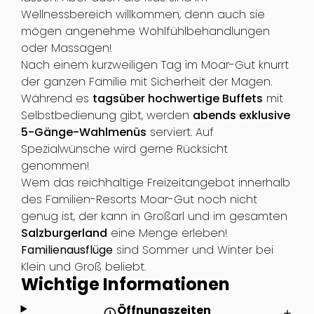
Wellnessbereich willkommen, denn auch sie
mögen angenehme Wohlfühlbehandlungen
oder Massagen!
Nach einem kurzweiligen Tag im Moar-Gut knurrt
der ganzen Familie mit Sicherheit der Magen.
Während es
tagsüber hochwertige Buffets
mit
Selbstbedienung gibt, werden
abends exklusive
5-Gänge-Wahlmenüs
serviert. Auf
Spezialwünsche wird gerne Rücksicht
genommen!
Wem das reichhaltige Freizeitangebot innerhalb
des Familien-Resorts Moar-Gut noch nicht
genug ist, der kann in Großarl und im gesamten
Salzburgerland
eine Menge erleben!
Familienausflüge
sind Sommer und Winter bei
Klein und Groß beliebt.
Wichtige Informationen
Öffnungszeiten
schedule
add