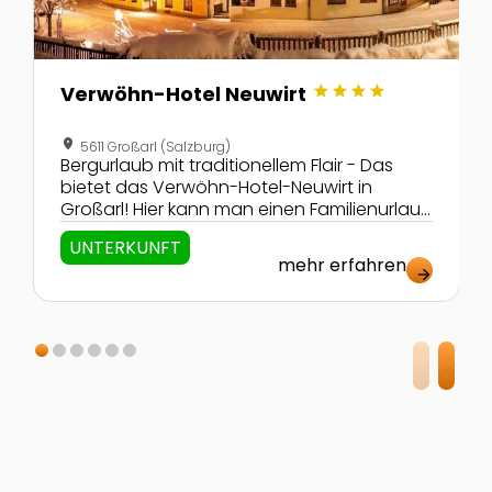
star
star
star
star
Verwöhn-Hotel Neuwirt
location_on
5611 Großarl (Salzburg)
Bergurlaub mit traditionellem Flair - Das
bietet das Verwöhn-Hotel-Neuwirt in
Großarl! Hier kann man einen Familienurlaub
mit Genuss auf 4-Stern-Niveau erleben!
UNTERKUNFT
mehr erfahren
arrow_forward