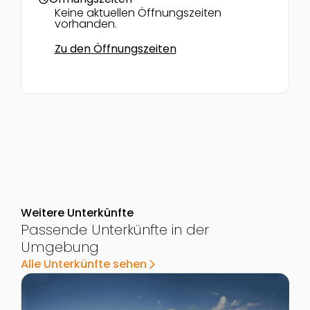
Keine aktuellen Öffnungszeiten
vorhanden.
Zu den Öffnungszeiten
Weitere Unterkünfte
Passende Unterkünfte in der
Umgebung
Alle Unterkünfte sehen
arrow_forward_ios
Zur Detailseite von Familienurlaub am Ferienhof Ober
Z