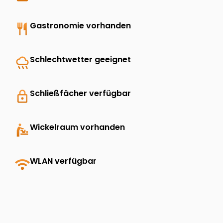
restaurant
Gastronomie vorhanden
rainy
Schlechtwetter geeignet
lock
Schließfächer verfügbar
baby_changing_station
Wickelraum vorhanden
wifi
WLAN verfügbar