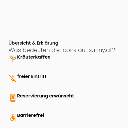
Übersicht & Erklärung
Was bedeuten die Icons auf sunny.at?
psychiatry
Kräuterkaffee
money_off
freier Eintritt
book_online
Reservierung erwünscht
accessible
Barrierefrei