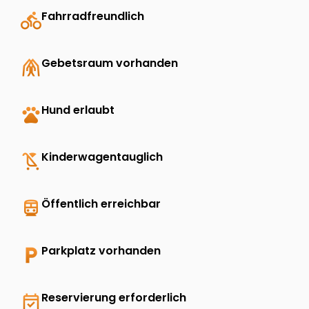
directions_bike
Fahrradfreundlich
folded_hands
Gebetsraum vorhanden
pets
Hund erlaubt
child_friendly
Kinderwagentauglich
directions_transit
Öffentlich erreichbar
local_parking
Parkplatz vorhanden
event_available
Reservierung erforderlich