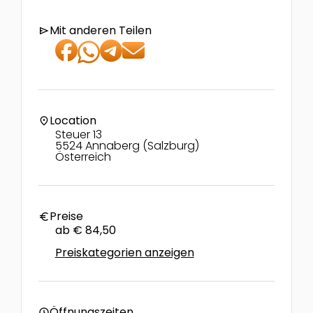
Mit anderen Teilen
send
Location
location_on
Steuer 13
5524 Annaberg (Salzburg)
Österreich
Preise
euro
ab € 84,50
Preiskategorien anzeigen
Öffnungszeiten
schedule