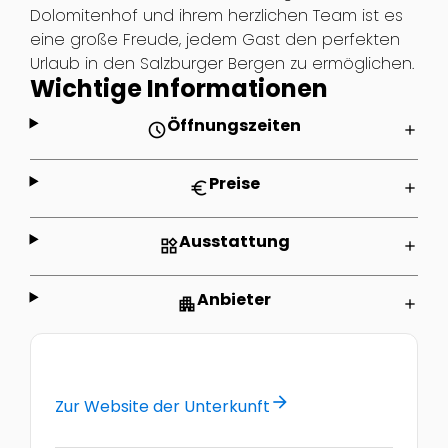
Dolomitenhof und ihrem herzlichen Team ist es
eine große Freude, jedem Gast den perfekten
Urlaub in den Salzburger Bergen zu ermöglichen.
Wichtige Informationen
Öffnungszeiten
schedule
add
Preise
euro
add
Ausstattung
widgets
add
Anbieter
apartment
add
arrow_forward
Zur Website der Unterkunft