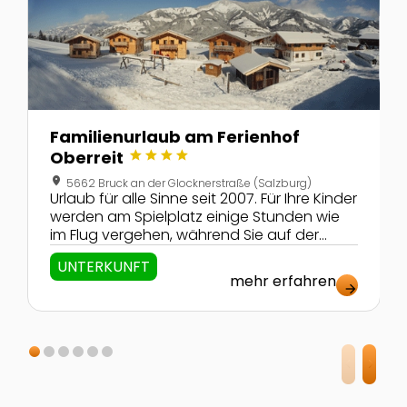
Familienurlaub am Ferienhof
star
star
star
star
Oberreit
location_on
5662 Bruck an der Glocknerstraße (Salzburg)
Urlaub für alle Sinne seit 2007. Für Ihre Kinder
werden am Spielplatz einige Stunden wie
im Flug vergehen, während Sie auf der
Hausbank sitzen und ihnen beim spielen
UNTERKUNFT
zusehen, oder mitspielen.
mehr erfahren
arrow_forward