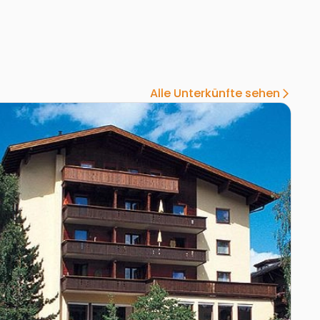
Alle Unterkünfte sehen
arrow_forward_ios
hotel Furgler
Zur