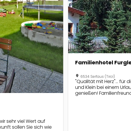
Familienhotel Furgl
location_on
6534 Serfaus (Tirol)
"Qualität mit Herz"... für
und Klein bei einem Urlau
genießen! Familienfreundl
bzw. Familienprogramm 
wir sehr viel Wert auf
unft sollen Sie sich wie