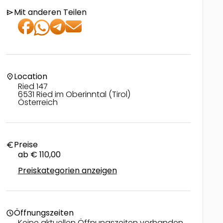
Mit anderen Teilen
send
Location
location_on
Ried 147
6531 Ried im Oberinntal (Tirol)
Österreich
Preise
euro
ab € 110,00
Preiskategorien anzeigen
Öffnungszeiten
schedule
Keine aktuellen Öffnungszeiten vorhanden.