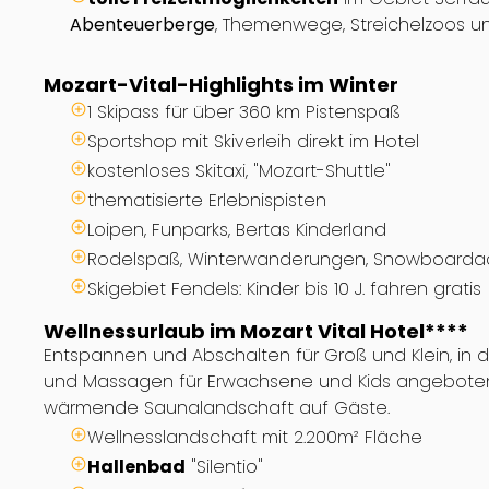
Abenteuerberge
, Themenwege, Streichelzoos 
Mozart-Vital-Highlights im Winter
1 Skipass für über 360 km Pistenspaß
Sportshop mit Skiverleih direkt im Hotel
kostenloses Skitaxi, "Mozart-Shuttle"
thematisierte Erlebnispisten
Loipen, Funparks, Bertas Kinderland
Rodelspaß, Winterwanderungen, Snowboarda
Skigebiet Fendels: Kinder bis 10 J. fahren gratis
Wellnessurlaub im Mozart Vital Hotel****
Entspannen und Abschalten für Groß und Klein, i
und Massagen für Erwachsene und Kids angebote
wärmende Saunalandschaft auf Gäste.
Wellnesslandschaft mit 2.200m² Fläche
Hallenbad
"Silentio"