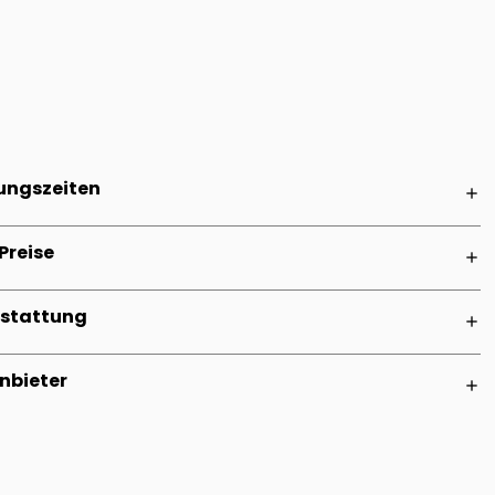
ungszeiten
add
Preise
add
stattung
add
nbieter
add