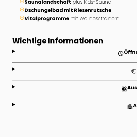
Saunalandschaft
plus Kids-Sauna
Dschungelbad mit Riesenrutsche
Vitalprogramme
mit Wellnesstrainern
Wichtige Informationen
Öffn
schedule
euro
Aus
widgets
A
apartment