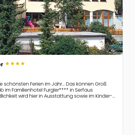
star
star
star
star
er
 die schönsten Ferien im Jahr... Das können Groß
b im Familienhotel Furgler**** in Serfaus
ichkeit wird hier in Ausstattung sowie im Kinder-
groß geschrieben!