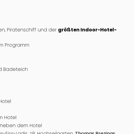
n, Piratenschiff und der
größten Indoor-Hotel-
em Programm
nd Badeteich
Hotel
m Hotel
. neben dem Hotel
-Fiss-Ladis, z.B. Hochseilgarten,
Thomas Brezinas