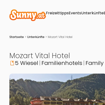
Freizeittipps
Events
Unterkünfte
Startseite
>
Unterkünfte
>
Mozart Vital Hotel
Mozart Vital Hotel
5 Wiesel
Familienhotels
Family
book