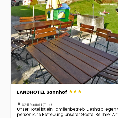
star
star
star
LANDHOTEL Sonnhof
location_on
6241 Radfeld (Tirol)
Unser Hotel ist ein Familienbetrieb. Deshalb legen 
persönliche Betreuung unserer Gäste! Bei Ihrer Ank