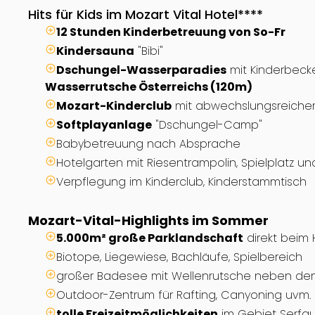
Hits für Kids im Mozart Vital Hotel****
12 Stunden Kinderbetreuung von So-Fr
Kindersauna
"Bibi"
Dschungel-Wasserparadies
mit Kinderbecke
Wasserrutsche Österreichs (120m)
Mozart-Kinderclub
mit abwechslungsreich
Softplayanlage
"Dschungel-Camp"
Babybetreuung nach Absprache
Hotelgarten mit Riesentrampolin, Spielplatz u
Verpflegung im Kinderclub, Kinderstammtisch
Mozart-Vital-Highlights im Sommer
5.000m² große Parklandschaft
direkt beim 
Biotope, Liegewiese, Bachläufe, Spielbereich
großer Badesee mit Wellenrutsche neben de
Outdoor-Zentrum für Rafting, Canyoning uvm
tolle Freizeitmöglichkeiten
im Gebiet Serfaus