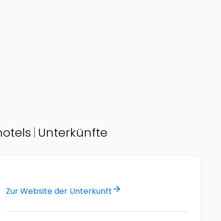
otels
Unterkünfte
© by mozart-vital.com
©
arrow_forward
Zur Website der Unterkunft