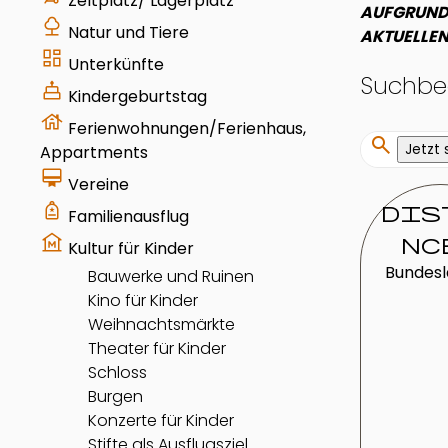
Zeltplatz/ Lagerplatz
AUFGRUND 
nature
Natur und Tiere
AKTUELLEN
dashboard
Unterkünfte
Suchbeg
cake
Kindergeburtstag
house
Ferienwohnungen/Ferienhaus,
search
Jetzt
Appartments
card_membership
Vereine
your_trips
dis
Familienausflug
museum
nc
Kultur für Kinder
Bundes
Bauwerke und Ruinen
Kino für Kinder
Weihnachtsmärkte
Theater für Kinder
Schloss
Burgen
Konzerte für Kinder
Stifte als Ausflugsziel