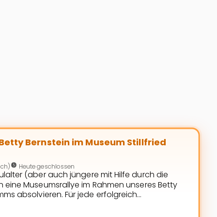
llfried
etty Bernstein im Museum Stillfried
nest_clock_farsight_analog
ich)
Heute geschlossen
alter (aber auch jüngere mit Hilfe durch die
n eine Museumsrallye im Rahmen unseres Betty
ms absolvieren. Für jede erfolgreich
(Getreide mahlen, ein Museumsobjekt mit Knete
asten und richtig zuordnen) und jede richtig