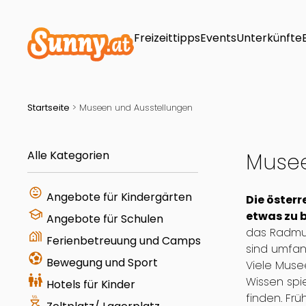
Freizeittipps
Events
Unterkünfte
Startseite
>
Museen und Ausstellungen
Alle Kategorien
Musee
child_care
Angebote für Kindergärten
Die österr
school
etwas zu 
Angebote für Schulen
das Radmu
holiday_village
Ferienbetreuung und Camps
sind umfang
sports_and_outdoors
Bewegung und Sport
Viele Mus
family_restroom
Wissen spie
Hotels für Kinder
finden. Fr
outdoor_grill