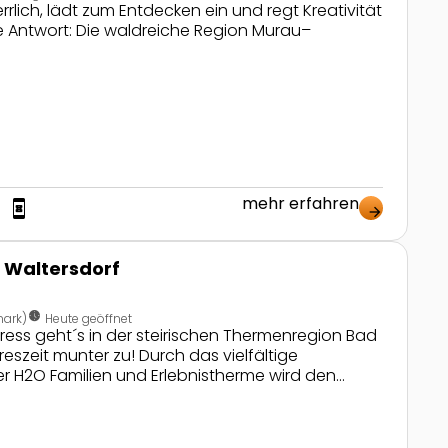
rrlich, lädt zum Entdecken ein und regt Kreativität
ge Antwort: Die waldreiche Region Murau–
mehr erfahren
ng
book_online
arrow_forward
 Waltersdorf
nest_clock_farsight_analog
mark)
Heute geöffnet
tress geht´s in der steirischen Thermenregion Bad
reszeit munter zu! Durch das vielfältige
 H2O Familien und Erlebnistherme wird den
eilig und auch Mama und Papa kommen zum