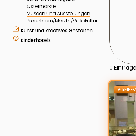
Ostermärkte
Museen und Ausstellungen
Brauchtum/Märkte/Volkskultur
wall_art
Kunst und kreatives Gestalten
child_care
Kinderhotels
0
Einträg
Zur Details