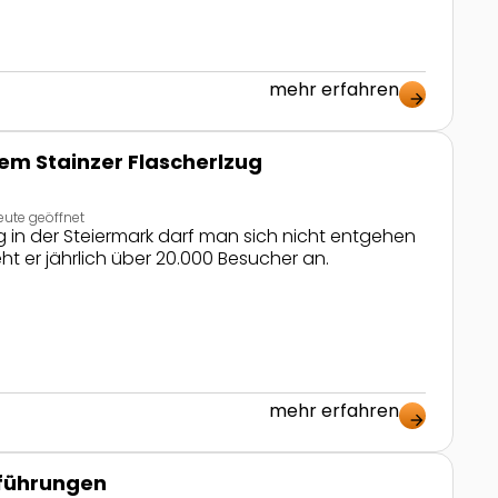
mehr erfahren
y
arrow_forward
dem Stainzer Flascherlzug
eute geöffnet
g in der Steiermark darf man sich nicht entgehen
ht er jährlich über 20.000 Besucher an.
mehr erfahren
arrow_forward
führungen