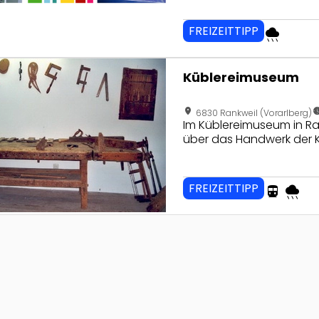
FREIZEITTIPP
rainy
seite von Küblereimuseum
Küblereimuseum
location_on
nest_clock_farsigh
6830 Rankweil (Vorarlberg)
Im Küblereimuseum in Ra
über das Handwerk der K
FREIZEITTIPP
directions_transit
rainy