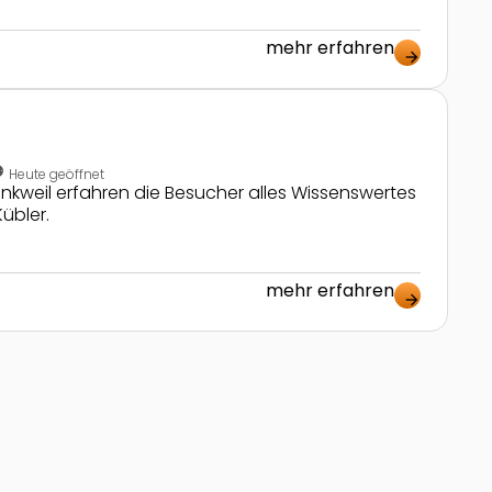
mehr erfahren
arrow_forward
t_analog
Heute geöffnet
nkweil erfahren die Besucher alles Wissenswertes
übler.
mehr erfahren
arrow_forward