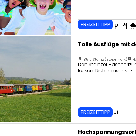
FREIZEITTIPP
local_parking
restaurant
rain
eite von Tolle Ausflüge mit dem Stainzer Flascherlzug
Tolle Ausflüge mit 
location_on
nest_clock_farsight_analog
8510 Stainz (Steiermark)
H
Den Stainzer Flascherlzu
lassen. Nicht umsonst zie
FREIZEITTIPP
restaurant
seite von Hochspannungsvorführungen
Hochspannungsvor