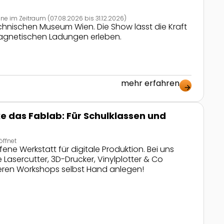
ne im Zeitraum (07.08.2026 bis 31.12.2026)
echnischen Museum Wien. Die Show lässt die Kraft
agnetischen Ladungen erleben.
mehr erfahren
arrow_forward
ssen und andere Gruppen
e das Fablab: Für Schulklassen und
öffnet
ene Werkstatt für digitale Produktion. Bei uns
Lasercutter, 3D-Drucker, Vinylplotter & Co
seren Workshops selbst Hand anlegen!