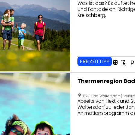
Was ist das? Es duftet he
und Fantasie an. Richti
Kreischberg.
FREIZEITTIPP
directions_transit
child_friendly
local_parki
seite von Thermenregion Bad Waltersdorf
Thermenregion Bad
location_on
8271 Bad Waltersdorf (Steier
Abseits von Hektik und S
Waltersdorf zu jeder Jah
Animationsprogramm der
Kleinen niemals langw
Verschnaufen!