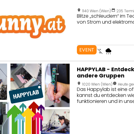
location_on
calendar_today
1140 Wien (Wien)
235 Termi
Blitze „schleudern“ im T
von Strom und elektrom
EVENT
money_off
rainy
seite von HAPPYLAB - Entdecke das Fablab: Für Schulkla
HAPPYLAB - Entdeck
andere Gruppen
location_on
nest_clock_farsight_analog
1020 Wien (Wien)
Heute ge
Das Happylab ist eine off
kannst du entdecken wie 
funktionieren und in un