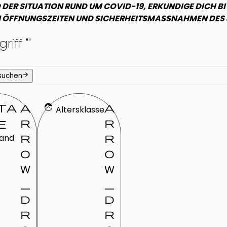
DER SITUATION RUND UM COVID-19, ERKUNDIGE DICH BI
 ÖFFNUNGSZEITEN UND SICHERHEITSMASSNAHMEN DES J
riff "
"
arrow_forward
 suchen
ta
a
face
a
Altersklasse
r
r
e
r
r
land
o
o
w
w
_
_
d
d
r
r