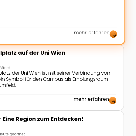
em Arbeitsbogen gibt es einen Buchstaben des
rrektes […]
mehr erfahren
arrow_forward
platz auf der Uni Wien
öffnet
latz der Uni Wien ist mit seiner Verbindung von
ein Symbol für den Campus als Erholungsraum
Umfeld.
mehr erfahren
nt
arrow_forward
- Eine Region zum Entdecken!
Heute geöffnet