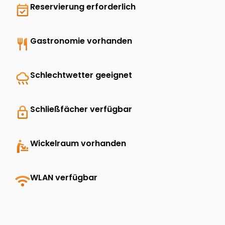
event_available
Reservierung erforderlich
restaurant
Gastronomie vorhanden
rainy
Schlechtwetter geeignet
lock
Schließfächer verfügbar
baby_changing_station
Wickelraum vorhanden
wifi
WLAN verfügbar