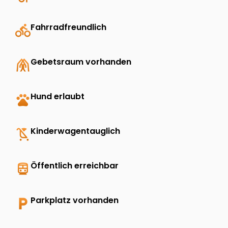
directions_bike
Fahrradfreundlich
folded_hands
Gebetsraum vorhanden
pets
Hund erlaubt
child_friendly
Kinderwagentauglich
directions_transit
Öffentlich erreichbar
local_parking
Parkplatz vorhanden