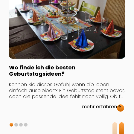
F
b
J
s
P
e
a
s
V
W
F
Wo finde ich die besten
Geburtstagsideen?
Kennen Sie dieses Gefühl, wenn die Ideen
einfach ausbleiben? Ein Geburtstag steht bevor,
doch die passende Idee fehlt noch völlig. Ob für
den fünften Kindergeburtstag oder die runde
mehr erfahren
arrow_forward
Feier der Großmutter - das richtige Konzept zu
finden, ist oft eine echte Herausforderung.
Dabei zeigt sich immer wieder: Nicht das größte
Budget macht den Unterschied, sondern […]