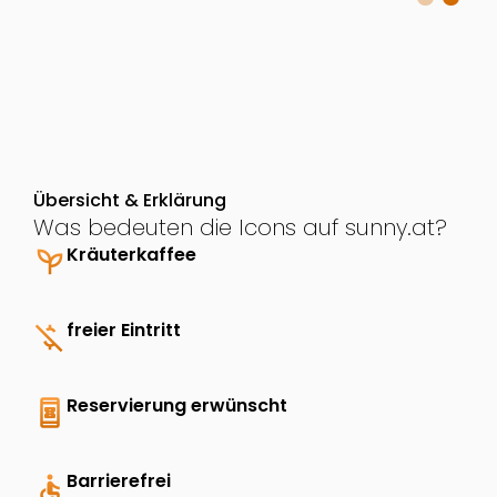
Übersicht & Erklärung
Was bedeuten die Icons auf sunny.at?
psychiatry
Kräuterkaffee
money_off
freier Eintritt
book_online
Reservierung erwünscht
accessible
Barrierefrei