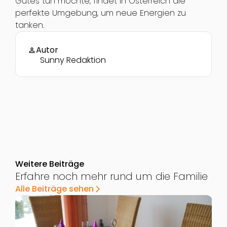
Gutes tun möchte, findet in Österreich die
perfekte Umgebung, um neue Energien zu
tanken.
Autor
person
Sunny Redaktion
Weitere Beiträge
Erfahre noch mehr rund um die Familie
Alle Beiträge sehen
arrow_forward_ios
Zur Detailseite von Wo finde ich die besten Geburtst
Z