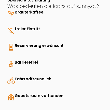
Übersicht & Erklärung
Was bedeuten die Icons auf sunny.at?
psychiatry
Kräuterkaffee
money_off
freier Eintritt
book_online
Reservierung erwünscht
accessible
Barrierefrei
directions_bike
Fahrradfreundlich
folded_hands
Gebetsraum vorhanden