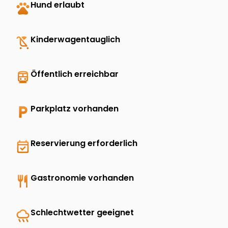
pets
Hund erlaubt
child_friendly
Kinderwagentauglich
directions_transit
Öffentlich erreichbar
local_parking
Parkplatz vorhanden
event_available
Reservierung erforderlich
restaurant
Gastronomie vorhanden
rainy
Schlechtwetter geeignet