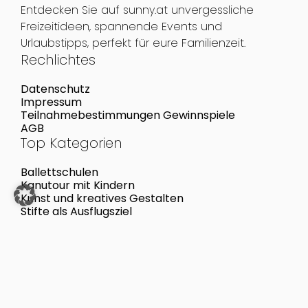
Entdecken Sie auf sunny.at unvergessliche
Freizeitideen, spannende Events und
Urlaubstipps, perfekt für eure Familienzeit.
Rechlichtes
Datenschutz
Impressum
Teilnahmebestimmungen Gewinnspiele
AGB
Top Kategorien
Ballettschulen
Kanutour mit Kindern
Kunst und kreatives Gestalten
Stifte als Ausflugsziel
Top Aktivitäten
Eistraum Wien
Kinderspielplatz in der Parkanlage Kaspargasse
Triyoga-Center Seegarten
Kinderspielplatz in der Parkanlage Schrickgasse