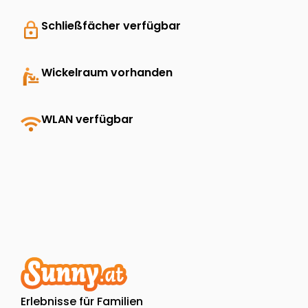
lock
Schließfächer verfügbar
baby_changing_station
Wickelraum vorhanden
wifi
WLAN verfügbar
Erlebnisse für Familien