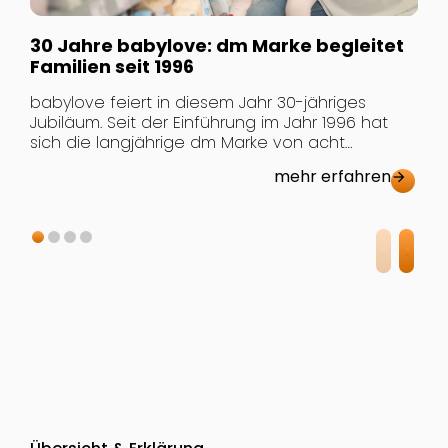
u
E
30 Jahre babylove: dm Marke begleitet
[
Familien seit 1996
babylove feiert in diesem Jahr 30-jähriges
Jubiläum. Seit der Einführung im Jahr 1996 hat
sich die langjährige dm Marke von acht
Produkten aus dem Bereich Babypflege zu
mehr erfahren
arrow_forward
einem umfassenden Sortiment mit heute mehr
als 400 Produkten entwickelt. Im Mittelpunkt
stehen dabei ein verlässliches Preis-Leistungs-
Verhältnis, Orientierung im Familienalltag und die
Weiterentwicklung entlang der Bedürfnisse von
Familien. […]