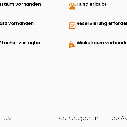
sraum vorhanden
pets
Hund erlaubt
latz vorhanden
event_available
Reservierung erforder
ßfächer verfügbar
baby_changing_station
Wickelraum vorhand
chtes
Top Kategorien
Top Ak