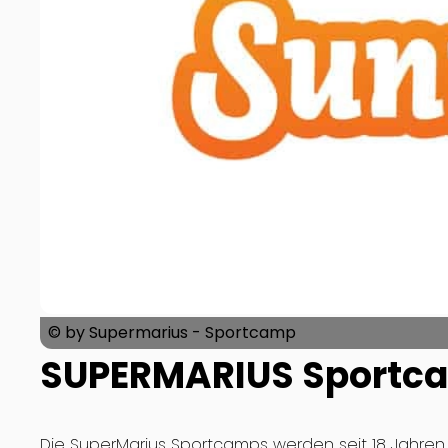
© by Supermarius - Sportcamp
SUPERMARIUS Sportc
Die SuperMarius Sportcamps werden seit 18 Jahren