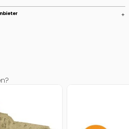
nbieter
add
en?
Zur Detailseite von Kunstw