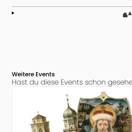
A
apartment
Weitere Events
Hast du diese Events schon geseh
Zur Detailseite von Mittelalterfest in Klosterneuburg