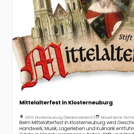
Mittelalterfest in Klosterneuburg
location_on
calendar_today
3400 Klosterneuburg (Niederösterreich)
Aktuell keine Ter
Beim Mittelalterfest in Klosterneuburg wird Gesch
Handwerk, Musik, Lagerleben und Kulinarik entfüh