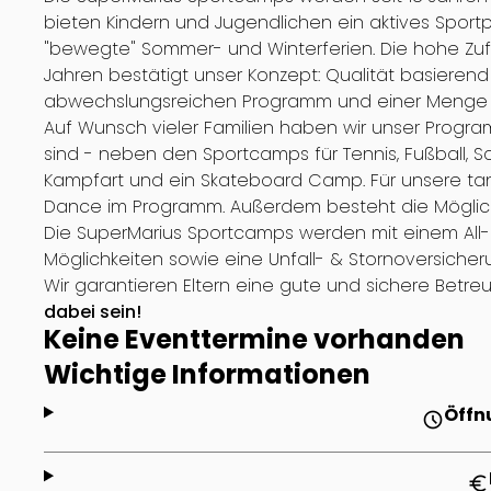
bieten Kindern und Jugendlichen ein aktives Sport
"bewegte" Sommer- und Winterferien. Die hohe Zuf
Jahren bestätigt unser Konzept: Qualität basierend
abwechslungsreichen Programm und einer Menge Fr
Auf Wunsch vieler Familien haben wir unser Progr
sind - neben den Sportcamps für Tennis, Fußball, 
Kampfart und ein Skateboard Camp. Für unsere tan
Dance im Programm. Außerdem besteht die Möglich
Die SuperMarius Sportcamps werden mit einem All-
Möglichkeiten sowie eine Unfall- & Stornoversicher
Wir garantieren Eltern eine gute und sichere Betreu
dabei sein!
Keine Eventtermine vorhanden
Wichtige Informationen
Öffn
schedule
euro