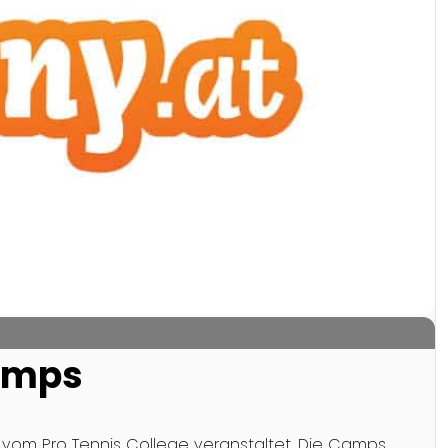
amps
 vom Pro Tennis College veranstaltet. Die Camps