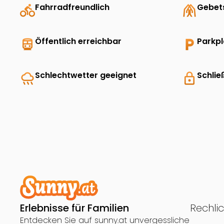
directions_bike
Fahrradfreundlich
folded_hands
Gebet
directions_transit
Öffentlich erreichbar
local_parking
Parkp
rainy
Schlechtwetter geeignet
lock
Schlie
Erlebnisse für Familien
Rechli
Entdecken Sie auf sunny.at unvergessliche