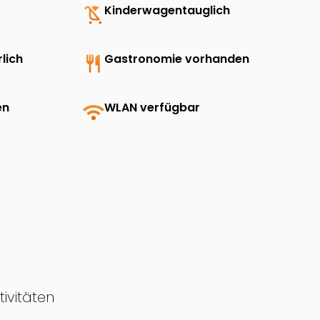
child_friendly
Kinderwagentauglich
lich
restaurant
Gastronomie vorhanden
en
wifi
WLAN verfügbar
tivitäten