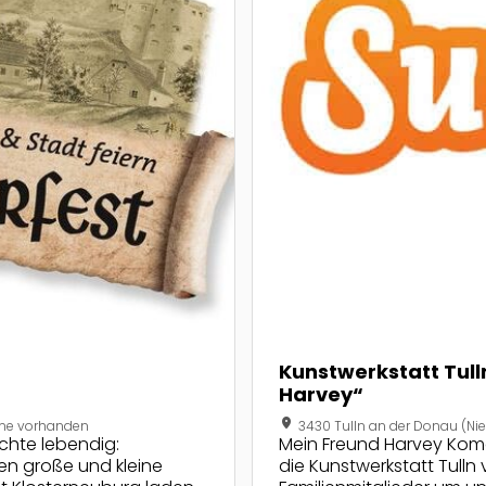
Kunstwerkstatt Tul
Harvey“
location_on
mine vorhanden
3430 Tulln an der Donau (Nie
ichte lebendig:
Mein Freund Harvey Komö
ren große und kleine
die Kunstwerkstatt Tulln