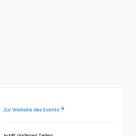
arrow_forward
Zur Website des Events
Mit anderen Teilen
send