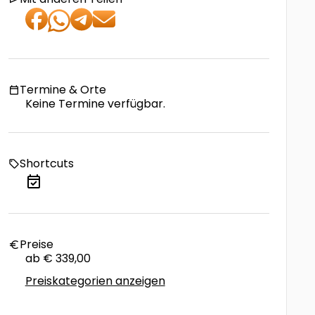
Termine & Orte
calendar_today
Keine Termine verfügbar.
Shortcuts
local_offer
event_available
Preise
euro
ab € 339,00
Preiskategorien anzeigen