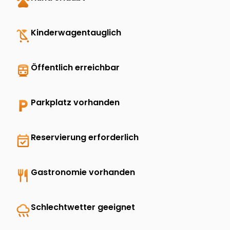
pets
child_friendly
Kinderwagentauglich
directions_transit
Öffentlich erreichbar
local_parking
Parkplatz vorhanden
event_available
Reservierung erforderlich
restaurant
Gastronomie vorhanden
rainy
Schlechtwetter geeignet