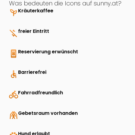
Was bedeuten die Icons auf sunny.at?
psychiatry
Kräuterkaffee
money_off
freier Eintritt
book_online
Reservierung erwünscht
accessible
Barrierefrei
directions_bike
Fahrradfreundlich
folded_hands
Gebetsraum vorhanden
Hund erlaubt