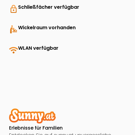
lock
Schließfächer verfügbar
baby_changing_station
Wickelraum vorhanden
wifi
WLAN verfügbar
Erlebnisse für Familien