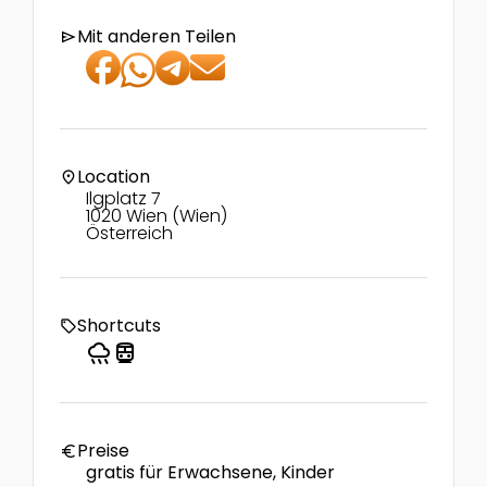
Mit anderen Teilen
send
Location
location_on
Ilgplatz 7
1020 Wien (Wien)
Österreich
Shortcuts
local_offer
rainy
directions_transit
Preise
euro
gratis für Erwachsene, Kinder