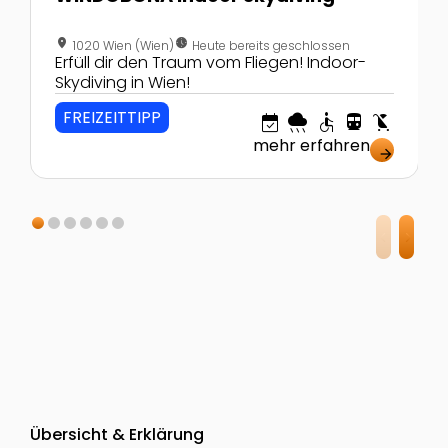
location_on
nest_clock_farsight_analog
1020 Wien (Wien)
Heute bereits geschlossen
Erfüll dir den Traum vom Fliegen! Indoor-
Skydiving in Wien!
FREIZEITTIPP
event_available
rainy
accessible
directions_transit
child_friendly
mehr erfahren
arrow_forward
Übersicht & Erklärung