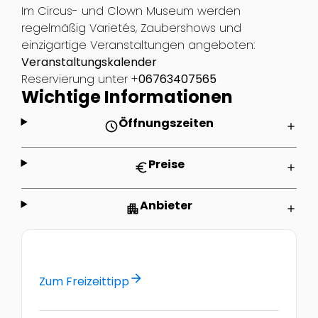
Im Circus- und Clown Museum werden
regelmäßig Varietés, Zaubershows und
einzigartige Veranstaltungen angeboten:
Veranstaltungskalender
Reservierung unter +
06763407565
Wichtige Informationen
Öffnungszeiten
schedule
add
Preise
euro
add
Anbieter
apartment
add
arrow_forward
Zum Freizeittipp