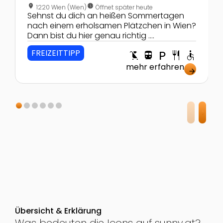
location_on
nest_clock_farsight_analog
1220 Wien (Wien)
Öffnet später heute
Sehnst du dich an heißen Sommertagen
nach einem erholsamen Plätzchen in Wien?
Dann bist du hier genau richtig ....
FREIZEITTIPP
child_friendly
directions_transit
local_parking
restaurant
accessible
mehr erfahren
arrow_forward
Übersicht & Erklärung