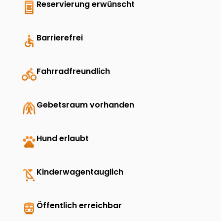
book_online
Reservierung erwünscht
accessible
Barrierefrei
directions_bike
Fahrradfreundlich
folded_hands
Gebetsraum vorhanden
pets
Hund erlaubt
child_friendly
Kinderwagentauglich
directions_transit
Öffentlich erreichbar