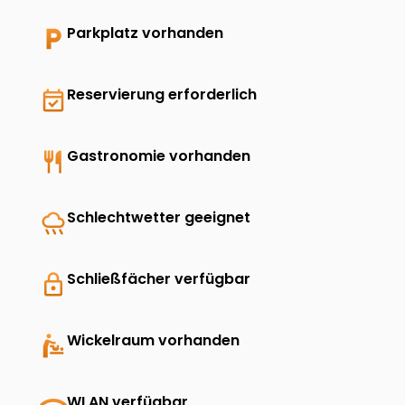
local_parking
Parkplatz vorhanden
event_available
Reservierung erforderlich
restaurant
Gastronomie vorhanden
rainy
Schlechtwetter geeignet
lock
Schließfächer verfügbar
baby_changing_station
Wickelraum vorhanden
WLAN verfügbar