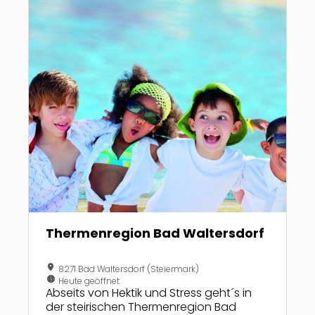
Opticourt-Belag bieten perfekte
Bedingungen für Training und Matches –
zu jeder […]
Thermenregion Bad Waltersdorf
location_on
8271 Bad Waltersdorf (Steiermark)
nest_clock_farsight_analog
Heute geöffnet
Abseits von Hektik und Stress geht´s in
der steirischen Thermenregion Bad