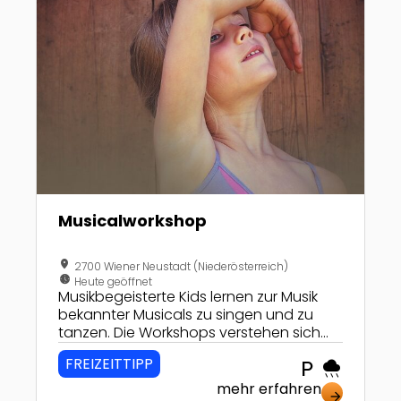
Musicalworkshop
location_on
2700 Wiener Neustadt (Niederösterreich)
nest_clock_farsight_analog
Heute geöffnet
Musikbegeisterte Kids lernen zur Musik
bekannter Musicals zu singen und zu
tanzen. Die Workshops verstehen sich
nicht als "Talentschmiede", sondern
FREIZEITTIPP
local_parking
rainy
sollen für alle Kinder und Jugendliche
erreichbar sein.
mehr erfahren
arrow_forward