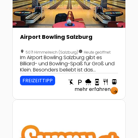
Airport Bowling Salzburg
location_on
nest_clock_farsight_analog
5071 Himmelreich (Salzburg)
Heute geöffnet
Im Airport Bowling Salzburg gibt es
Billiard- und Bowling-Spaß für Groß und
Klein. Besonders beliebt ist das
aufregende Moonlight Bowling!
FREIZEITTIPP
child_friendly
local_parking
rainy
book_online
restaurant
directions_transit
mehr erfahren
arrow_forward
Zur Detailseite von Tennis, Golf und Wellness im Vi