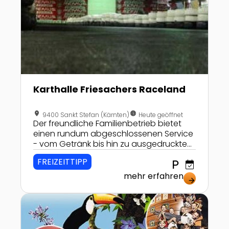
Karthalle Friesachers Raceland
location_on
nest_clock_farsight_analog
9400 Sankt Stefan (Kärnten)
Heute geöffnet
Der freundliche Familienbetrieb bietet
einen rundum abgeschlossenen Service
- vom Getränk bis hin zu ausgedruckten
Rennergebnissen. Viel Spaß für
FREIZEITTIPP
local_parking
event_available
Famimlien in der ersten überdachten
Kartbahn Österreichs, im schönen
mehr erfahren
arrow_forward
Lavanttal!
Zur Detailseite von Kinderland Atlantis in der PlusCi