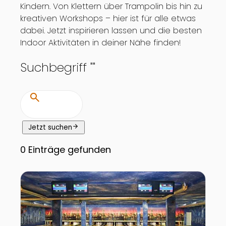
Kindern. Von Klettern über Trampolin bis hin zu
kreativen Workshops – hier ist für alle etwas
dabei. Jetzt inspirieren lassen und die besten
Indoor Aktivitäten in deiner Nähe finden!
Suchbegriff "
"
search
arrow_forward
Jetzt suchen
0
Einträge gefunden
Zur Detailseite von Airport Bowling Salzburg