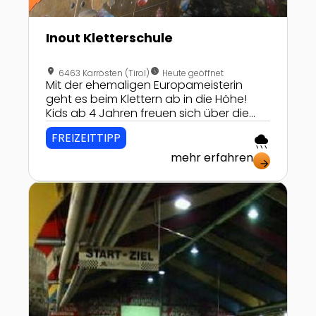
Inout Kletterschule
location_on
nest_clock_farsight_analog
6463 Karrösten (Tirol)
Heute geöffnet
Mit der ehemaligen Europameisterin
geht es beim Klettern ab in die Höhe!
Kids ab 4 Jahren freuen sich über die
Kinderkurse!
FREIZEITTIPP
rainy
mehr erfahren
arrow_forward
Zur Detailseite von Karthalle Friesachers Raceland