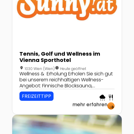
Tennis, Golf und Wellness im
Vienna Sporthotel
location_on
nest_clock_farsight_analog
1030 Wien (Wien)
Heute geöffnet
Wellness & Erholung Erholen Sie sich gut
bei unserem reichhaltigen Wellness-
Angebot: Finnische Blocksauna,
Damensauna, Sanarium, Dampfbad,
FREIZEITTIPP
rainy
restaurant
Tiefenwärme, moderne Solarien,
Ruheraum & Massagen! Sport & Spaß
mehr erfahren
arrow_forward
Tennis auf Weltklasse-Plätzen mit
Teppich-Granulat & Opticourt –
Zur Detailseite von Thermenregion Bad Waltersdorf
kombiniert mit Fitness, Golf und
Outdoor-Pool. Unsere Indoor-
Tennisplätze mit Teppich-Granulat und