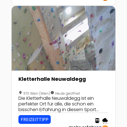
Zur Detailseite von Kletterhalle Neuwaldegg
Kletterhalle Neuwaldegg
location_on
nest_clock_farsight_analog
1170 Wien (Wien)
Heute geöffnet
Die Kletterhalle Neuwaldegg ist ein
perfekter Ort für alle, die schon ein
bisschen Erfahrung in diesem Sport
haben und hoch hinaus wollen.
FREIZEITTIPP
directions_transit
rainy