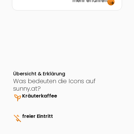
mehr erfahren
arrow_forward
Übersicht & Erklärung
Was bedeuten die Icons auf
sunny.at?
psychiatry
Kräuterkaffee
money_off
freier Eintritt