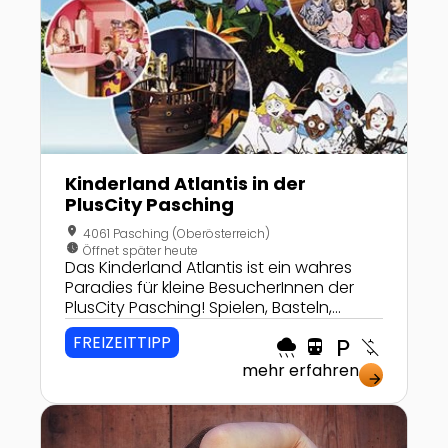
Kinderland Atlantis in der
PlusCity Pasching
location_on
4061 Pasching (Oberösterreich)
nest_clock_farsight_analog
Öffnet später heute
Das Kinderland Atlantis ist ein wahres
Paradies für kleine BesucherInnen der
PlusCity Pasching! Spielen, Basteln,
Austoben während die Großen ihre
FREIZEITTIPP
rainy
directions_transit
local_parking
money_off
Einkäufe erledigen!
mehr erfahren
arrow_forward
Zur Detailseite von Musicalworkshop