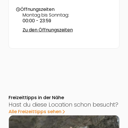
Öffnungszeiten
schedule
Montag bis Sonntag:
00:00 - 23:59
Zu den Öffnungszeiten
Freizeittipps in der Nähe
Hast du diese Location schon besucht?
Alle Freizeittipps sehen
arrow_forward_ios
Zur Detailseite von Rosengartenschlucht und Blaue G
Z