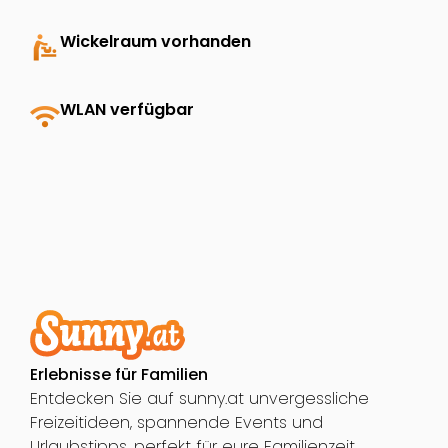
baby_changing_station
Wickelraum vorhanden
wifi
WLAN verfügbar
Erlebnisse für Familien
Entdecken Sie auf sunny.at unvergessliche
Freizeitideen, spannende Events und
Urlaubstipps, perfekt für eure Familienzeit.