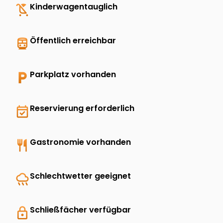
child_friendly
Kinderwagentauglich
directions_transit
Öffentlich erreichbar
local_parking
Parkplatz vorhanden
event_available
Reservierung erforderlich
restaurant
Gastronomie vorhanden
rainy
Schlechtwetter geeignet
lock
Schließfächer verfügbar