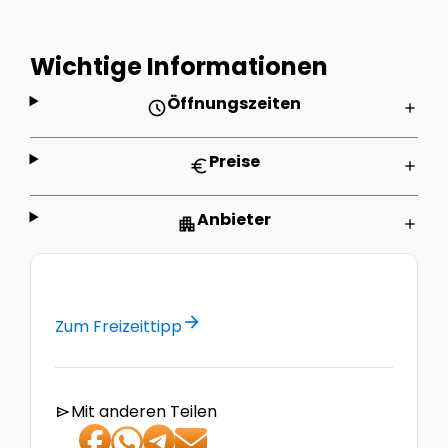
Wichtige Informationen
Öffnungszeiten
schedule
add
Preise
euro
add
Anbieter
apartment
add
arrow_forward
Zum Freizeittipp
Mit anderen Teilen
send