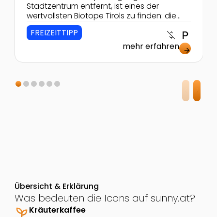
Stadtzentrum entfernt, ist eines der
wertvollsten Biotope Tirols zu finden: die
Rosengartenschlucht!
FREIZEITTIPP
money_off
local_parking
mehr erfahren
arrow_forward
Übersicht & Erklärung
Was bedeuten die Icons auf sunny.at?
psychiatry
Kräuterkaffee