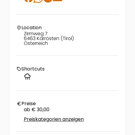
Location
location_on
Zirmweg 7
6463 Karrösten (Tirol)
Österreich
Shortcuts
local_offer
rainy
Preise
euro
ab € 30,00
Preiskategorien anzeigen