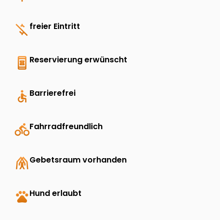
money_off
freier Eintritt
book_online
Reservierung erwünscht
accessible
Barrierefrei
directions_bike
Fahrradfreundlich
folded_hands
Gebetsraum vorhanden
pets
Hund erlaubt