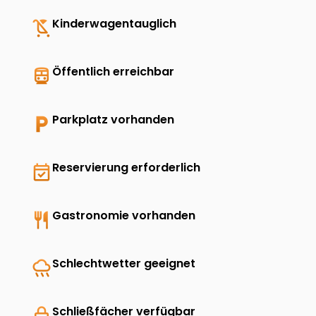
child_friendly
Kinderwagentauglich
directions_transit
Öffentlich erreichbar
local_parking
Parkplatz vorhanden
event_available
Reservierung erforderlich
restaurant
Gastronomie vorhanden
rainy
Schlechtwetter geeignet
lock
Schließfächer verfügbar