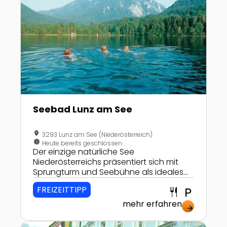
Seebad Lunz am See
location_on
3293 Lunz am See (Niederösterreich)
nest_clock_farsight_analog
Heute bereits geschlossen
Der einzige natürliche See
Niederösterreichs präsentiert sich mit
Sprungturm und Seebühne als ideales
Ausflugsziel für hartgesottene
FREIZEITTIPP
restaurant
local_parking
Wasserratten! Wem es im kristallklaren
Wasser zu kalt ist, der schnappt sich
mehr erfahren
arrow_forward
einfach ein Tretboot oder versucht sich
als Kapitän.
Zur Detailseite von Mit dem Kaiserzug durch Bad Isc