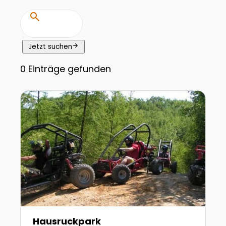
search
arrow_forward
Jetzt suchen
0
Einträge gefunden
Zur Detailseite von Hausruckpark
Hausruckpark