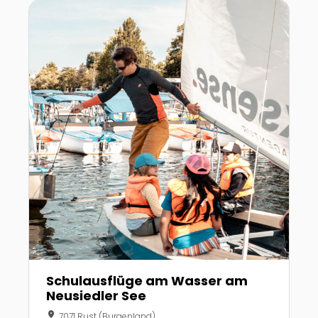
Zur Detailseite von Schulausflüge am Wasser am Ne
Schulausflüge am Wasser am
Neusiedler See
location_on
7071 Rust (Burgenland)