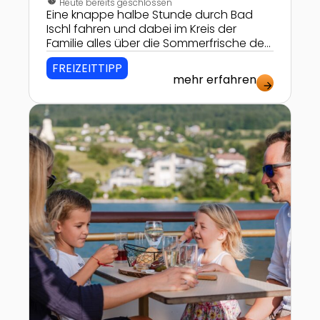
nest_clock_farsight_analog
Heute bereits geschlossen
Eine knappe halbe Stunde durch Bad
Ischl fahren und dabei im Kreis der
Familie alles über die Sommerfrische des
Kaisers erfahren!
FREIZEITTIPP
mehr erfahren
arrow_forward
Zur Detailseite von Schiffsrundfahrt auf dem Atters