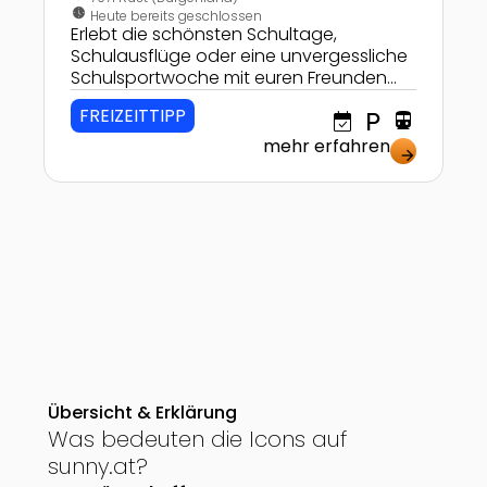
nest_clock_farsight_analog
Heute bereits geschlossen
Erlebt die schönsten Schultage,
Schulausflüge oder eine unvergessliche
Schulsportwoche mit euren Freunden
und Klassenkameraden am Segelboot,
FREIZEITTIPP
event_available
local_parking
directions_transit
Windsurfboard, Kayak oder SUP – direkt
am Neusiedler See!
mehr erfahren
arrow_forward
Übersicht & Erklärung
Was bedeuten die Icons auf
sunny.at?