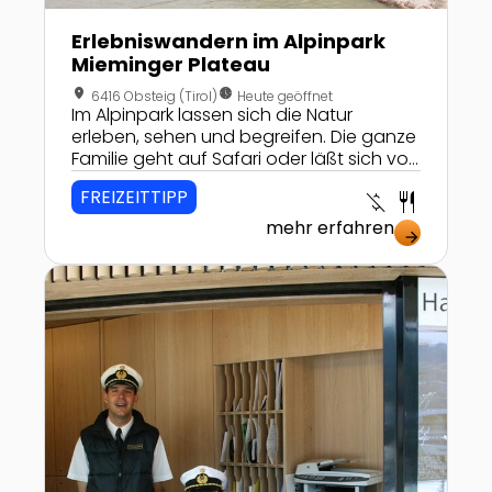
Erlebniswandern im Alpinpark
Mieminger Plateau
location_on
nest_clock_farsight_analog
6416 Obsteig (Tirol)
Heute geöffnet
Im Alpinpark lassen sich die Natur
erleben, sehen und begreifen. Die ganze
Familie geht auf Safari oder läßt sich von
der Natur auf den interessanten
FREIZEITTIPP
money_off
restaurant
Themenwanderwegen verzaubern!
mehr erfahren
arrow_forward
Zur Detailseite von Bodensee-Schifffahrt