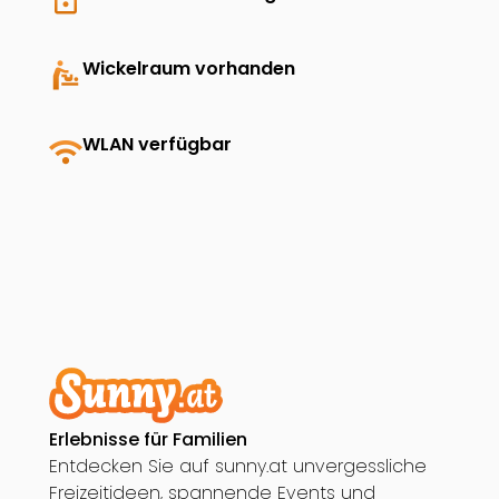
baby_changing_station
Wickelraum vorhanden
wifi
WLAN verfügbar
Erlebnisse für Familien
Entdecken Sie auf sunny.at unvergessliche
Freizeitideen, spannende Events und