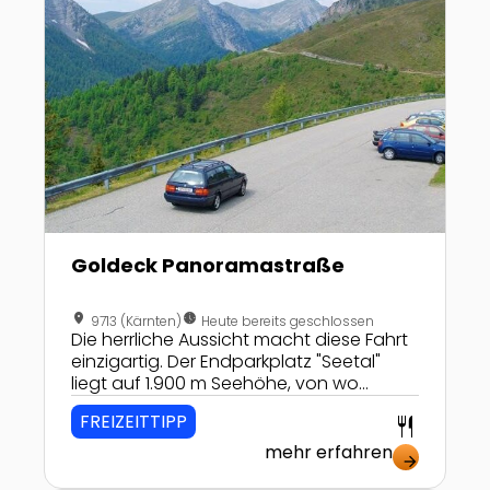
Goldeck Panoramastraße
location_on
nest_clock_farsight_analog
9713 (Kärnten)
Heute bereits geschlossen
Die herrliche Aussicht macht diese Fahrt
einzigartig. Der Endparkplatz "Seetal"
liegt auf 1.900 m Seehöhe, von wo
herrliche Wanderwege weggehen, vor
FREIZEITTIPP
restaurant
allem die familienfreundliche
Rundwanderung entlang des
mehr erfahren
arrow_forward
Speicherteichs.