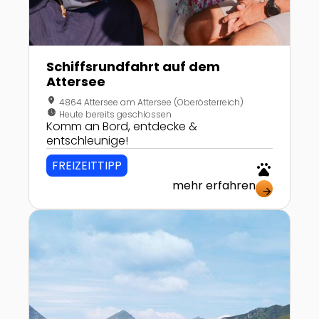
Schiffsrundfahrt auf dem
Attersee
location_on
4864 Attersee am Attersee (Oberösterreich)
nest_clock_farsight_analog
Heute bereits geschlossen
Komm an Bord, entdecke &
entschleunige!
FREIZEITTIPP
pets
mehr erfahren
arrow_forward
Zur Detailseite von Goldeck Panoramastraße