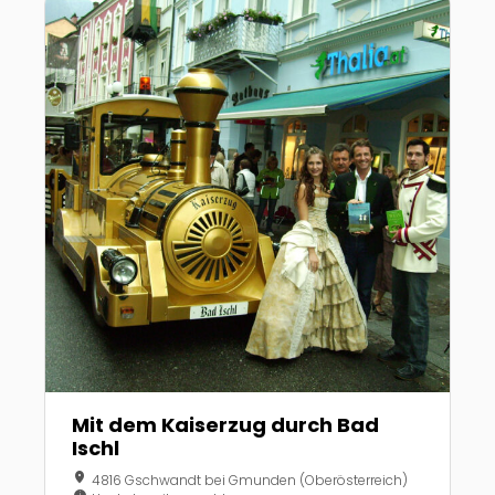
Mit dem Kaiserzug durch Bad
Ischl
location_on
4816 Gschwandt bei Gmunden (Oberösterreich)