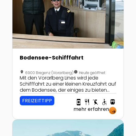
Bodensee-Schifffahrt
location_on
nest_clock_farsight_analog
6900 Bregenz (Vorarlberg)
Heute geöffnet
Mit den Vorarlberg Lines wird jede
Schifffahrt zu einer kleinen Kreuzfahrt auf
dem Bodensee, der einiges zu bieten
hat. Wer für zwei bis drei Stunden
FREIZEITTIPP
book_online
restaurant
child_friendly
accessible
directions_transit
abschalten will, der ist hier gut
aufgehoben.
mehr erfahren
arrow_forward
Zur Detailseite von Seebad Lunz am See