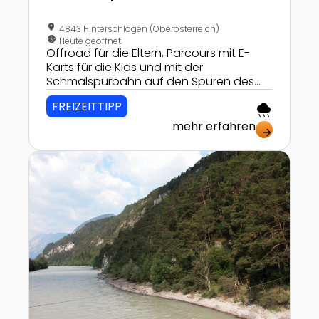
location_on
4843 Hinterschlagen (Oberösterreich)
nest_clock_farsight_analog
Heute geöffnet
Offroad für die Eltern, Parcours mit E-
Karts für die Kids und mit der
Schmalspurbahn auf den Spuren des
Bergbaus.
FREIZEITTIPP
rainy
mehr erfahren
arrow_forward
Zur Detailseite von Erlebniswandern im Alpinpark M