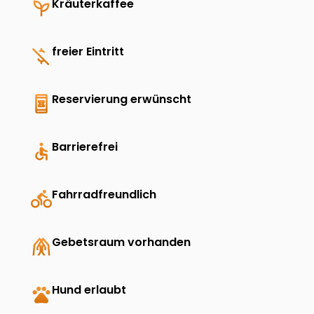
psychiatry
Kräuterkaffee
money_off
freier Eintritt
book_online
Reservierung erwünscht
accessible
Barrierefrei
directions_bike
Fahrradfreundlich
folded_hands
Gebetsraum vorhanden
pets
Hund erlaubt