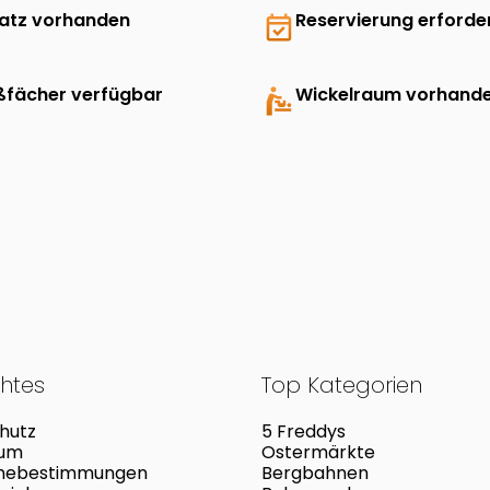
latz vorhanden
event_available
Reservierung erforder
ßfächer verfügbar
baby_changing_station
Wickelraum vorhand
chtes
Top Kategorien
hutz
5 Freddys
sum
Ostermärkte
mebestimmungen
Bergbahnen