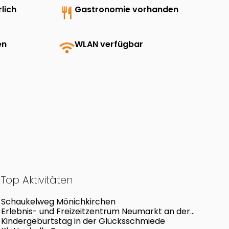
lich
restaurant
Gastronomie vorhanden
en
wifi
WLAN verfügbar
Top Aktivitäten
Schaukelweg Mönichkirchen
Erlebnis- und Freizeitzentrum Neumarkt an der
Ybbs
Kindergeburtstag in der Glücksschmiede