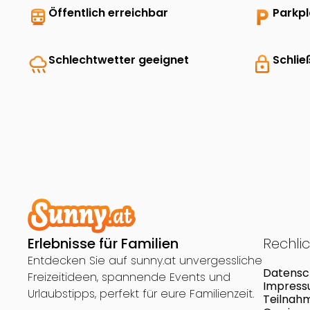
directions_transit
Öffentlich erreichbar
local_parking
Parkp
rainy
Schlechtwetter geeignet
lock
Schlie
Erlebnisse für Familien
Rechli
Entdecken Sie auf sunny.at unvergessliche
Datensc
Freizeitideen, spannende Events und
Impres
Urlaubstipps, perfekt für eure Familienzeit.
Teilnah