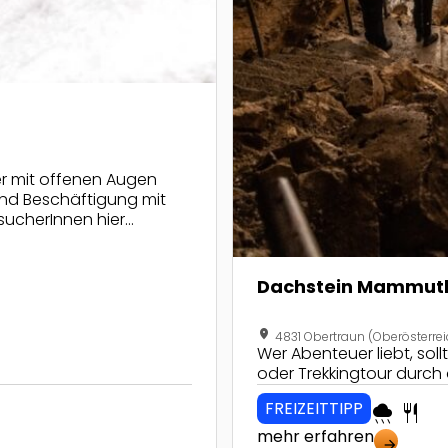
r mit offenen Augen
nd Beschäftigung mit
ucherInnen hier
Dachstein Mammut
location_on
4831 Obertraun (Oberösterrei
Wer Abenteuer liebt, sol
oder Trekkingtour durc
FREIZEITTIPP
rainy
restaurant
mehr erfahren
arrow_forward