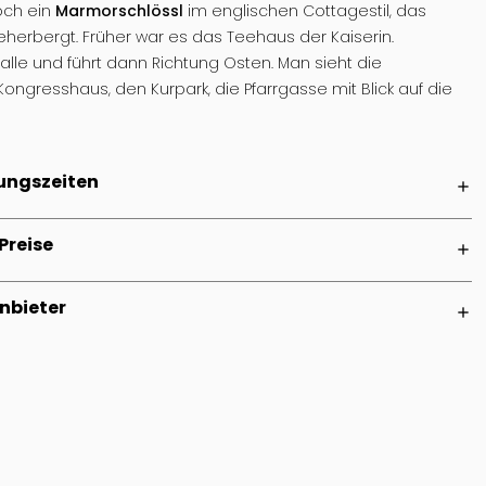
noch ein
Marmorschlössl
im englischen Cottagestil, das
rbergt. Früher war es das Teehaus der Kaiserin.
alle und führt dann Richtung Osten. Man sieht die
Kongresshaus, den Kurpark, die Pfarrgasse mit Blick auf die
ungszeiten
add
Preise
add
nbieter
add