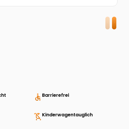
cht
accessible
Barrierefrei
child_friendly
Kinderwagentauglich