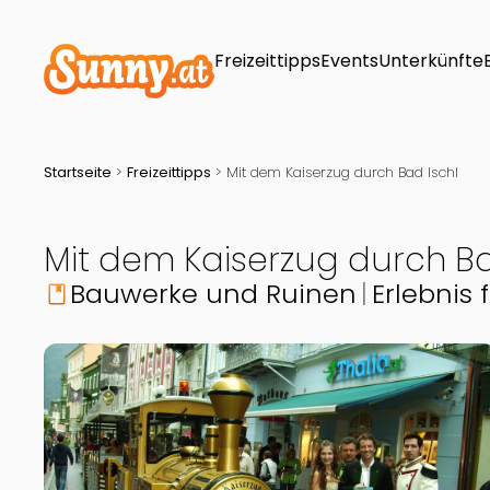
Freizeittipps
Events
Unterkünfte
Startseite
>
Freizeittipps
>
Mit dem Kaiserzug durch Bad Ischl
Mit dem Kaiserzug durch Ba
Bauwerke und Ruinen
Erlebnis 
book