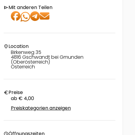
Mit anderen Teilen
send
Location
location_on
Birkenweg 35
4816 Gschwandt bei Gmunden
(Oberösterreich)
Österreich
Preise
euro
ab € 4,00
Preiskategorien anzeigen
Öffnungszeiten
schedule