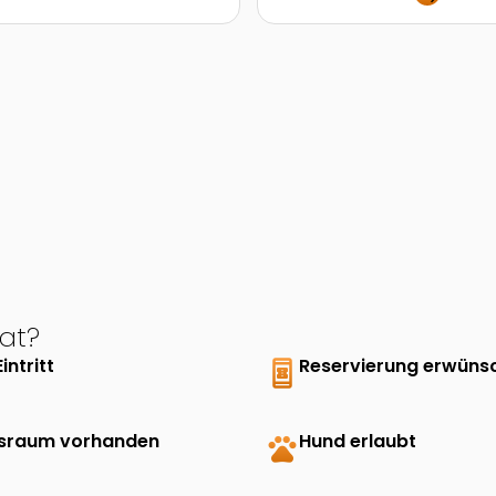
at?
Eintritt
book_online
Reservierung erwüns
sraum vorhanden
pets
Hund erlaubt