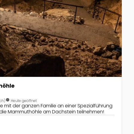
höhle
nest_clock_farsight_analog
ch)
Heute geöffnet
lte mit der ganzen Familie an einer Spezialführung
h die Mammuthöhle am Dachstein teilnehmen!