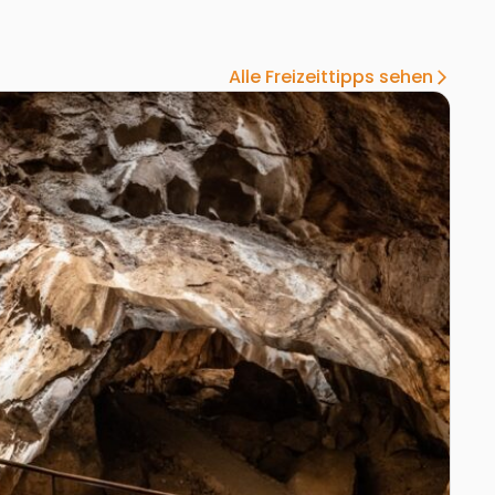
Alle Freizeittipps sehen
arrow_forward_ios
tein Mammuthöhle
Zur