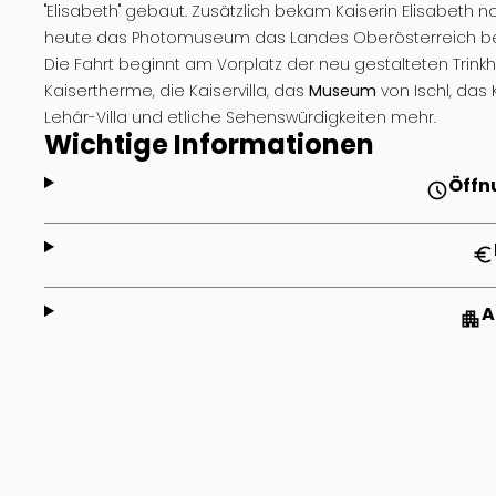
"Elisabeth" gebaut. Zusätzlich bekam Kaiserin Elisabeth 
heute das Photomuseum das Landes Oberösterreich behe
Die Fahrt beginnt am Vorplatz der neu gestalteten Trinkh
Kaisertherme, die Kaiservilla, das
Museum
von Ischl, das 
Lehár-Villa und etliche Sehenswürdigkeiten mehr.
Wichtige Informationen
Öffn
schedule
euro
A
apartment