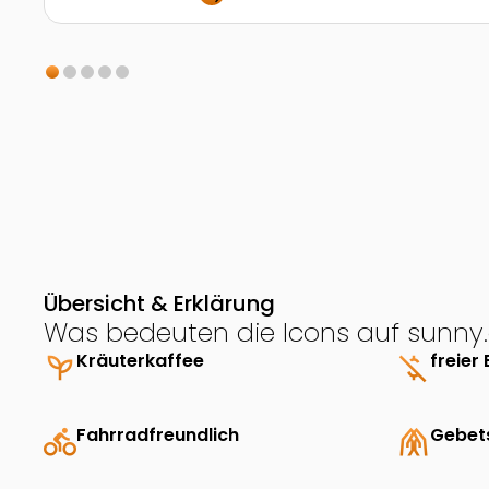
Übersicht & Erklärung
Was bedeuten die Icons auf sunny.
psychiatry
Kräuterkaffee
money_off
freier 
directions_bike
Fahrradfreundlich
folded_hands
Gebet