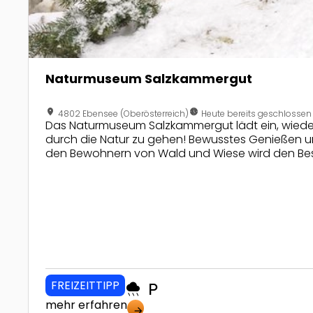
Naturmuseum Salzkammergut
location_on
nest_clock_farsight_analog
4802 Ebensee (Oberösterreich)
Heute bereits geschlossen
Das Naturmuseum Salzkammergut lädt ein, wiede
durch die Natur zu gehen! Bewusstes Genießen u
den Bewohnern von Wald und Wiese wird den Bes
nähergebracht.
FREIZEITTIPP
rainy
local_parking
mehr erfahren
arrow_forward