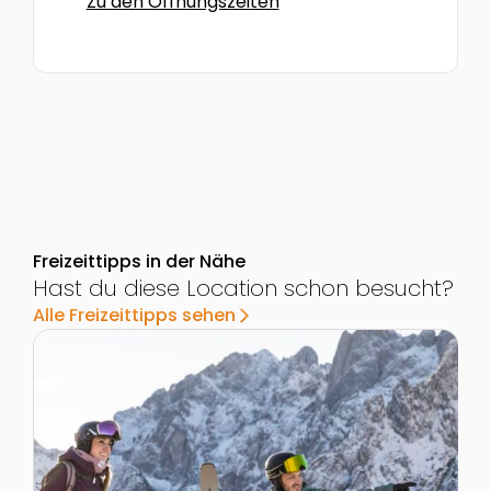
Zu den Öffnungszeiten
Freizeittipps in der Nähe
Hast du diese Location schon besucht?
Alle Freizeittipps sehen
arrow_forward_ios
Zur Detailseite von Skiregion Dachstein West
Z