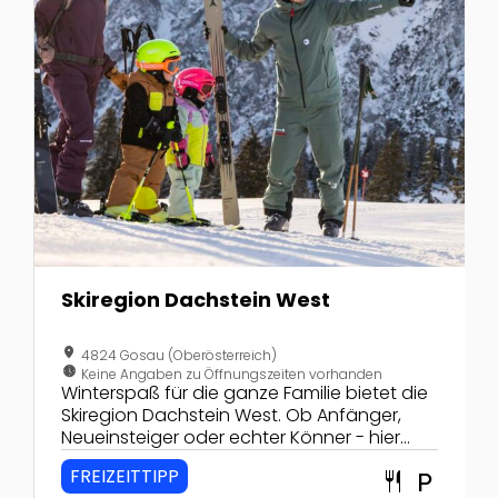
Skiregion Dachstein West
location_on
4824 Gosau (Oberösterreich)
nest_clock_farsight_analog
Keine Angaben zu Öffnungszeiten vorhanden
Winterspaß für die ganze Familie bietet die
Skiregion Dachstein West. Ob Anfänger,
Neueinsteiger oder echter Könner - hier
findet sich für jeden was!
FREIZEITTIPP
restaurant
local_parking