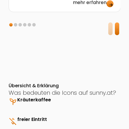
mehr erfahren
arrow_forward
Übersicht & Erklärung
Was bedeuten die Icons auf sunny.at?
psychiatry
Kräuterkaffee
money_off
freier Eintritt