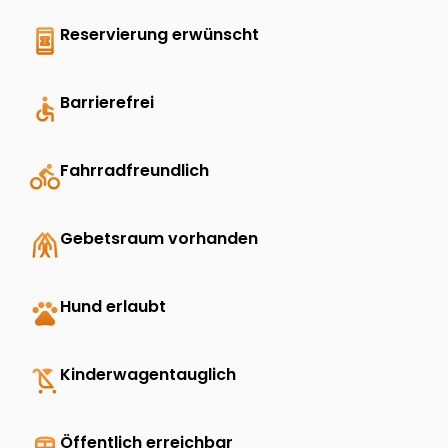
book_online
Reservierung erwünscht
accessible
Barrierefrei
directions_bike
Fahrradfreundlich
folded_hands
Gebetsraum vorhanden
pets
Hund erlaubt
child_friendly
Kinderwagentauglich
Öffentlich erreichbar