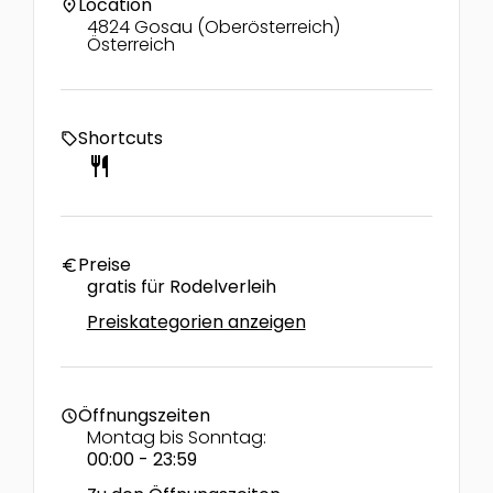
Location
location_on
4824 Gosau (Oberösterreich)
Österreich
Shortcuts
local_offer
restaurant
Preise
euro
gratis für Rodelverleih
Preiskategorien anzeigen
Öffnungszeiten
schedule
Montag bis Sonntag:
00:00 - 23:59