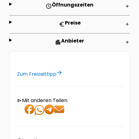
Öffnungszeiten
schedule
add
Preise
euro
add
Anbieter
apartment
add
arrow_forward
Zum Freizeittipp
Mit anderen Teilen
send