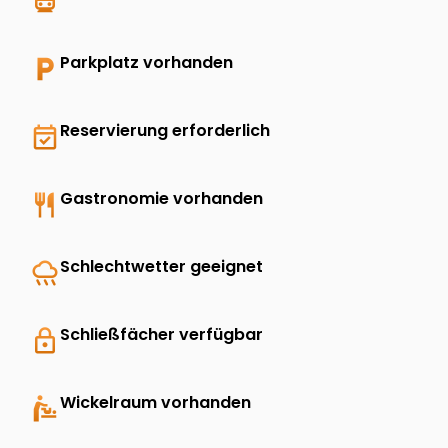
directions_transit
local_parking
Parkplatz vorhanden
event_available
Reservierung erforderlich
restaurant
Gastronomie vorhanden
rainy
Schlechtwetter geeignet
lock
Schließfächer verfügbar
baby_changing_station
Wickelraum vorhanden