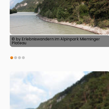
© by Erlebniswandern im Alpinpark Mieminger
Plateau