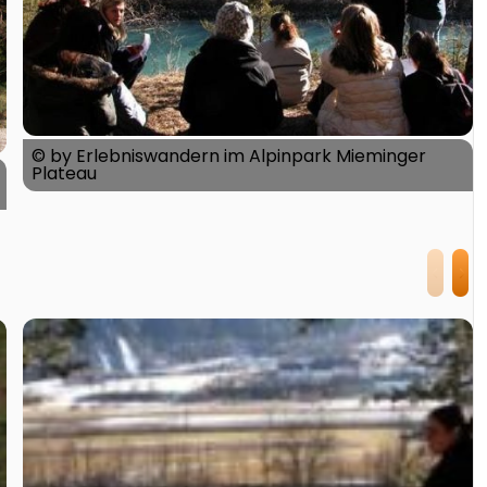
© by Erlebniswandern im Alpinpark Mieminger
Plateau