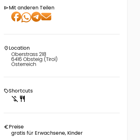
Mit anderen Teilen
send
Location
location_on
Oberstrass 218
6416 Obsteig (Tirol)
Österreich
Shortcuts
local_offer
money_off
restaurant
Preise
euro
gratis für Erwachsene, Kinder