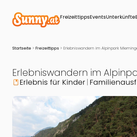
Freizeittipps
Events
Unterkünfte
Startseite
>
Freizeittipps
>
Erlebniswandern im Alpinpark Mieming
Erlebniswandern im Alpinp
Erlebnis für Kinder
Familienausf
book