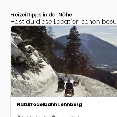
Freizeittipps in der Nähe
Hast du diese Location schon besu
Zur Detailseite von Naturrodelbahn Lehnberg
Naturrodelbahn Lehnberg
location_on
nest_clock_farsight_analog