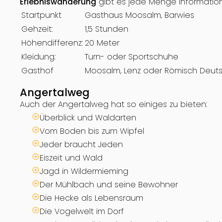
Erlebniswanderung
gibt es jede Menge Informatio
Startpunkt
Gasthaus Moosalm, Barwies
Gehzeit:
1,5 Stunden
Höhendifferenz:
20 Meter
Kleidung:
Turn- oder Sportschuhe
Gasthof
Moosalm, Lenz oder Römisch Deuts
Angertalweg
Auch der Angertalweg hat so einiges zu bieten:
Überblick und Waldarten
Vom Boden bis zum Wipfel
Jeder braucht Jeden
Eiszeit und Wald
Jagd in Wildermieming
Der Mühlbach und seine Bewohner
Die Hecke als Lebensraum
Die Vogelwelt im Dorf