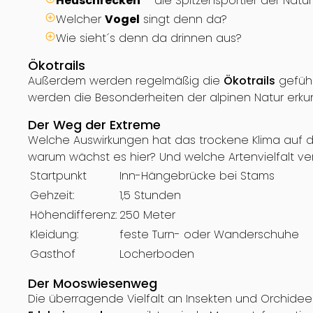
Heuschrecken
– die Spitzensportler der Natur
Welcher
Vogel
singt denn da?
Wie sieht´s denn da drinnen aus?
Ökotrails
Außerdem werden regelmäßig die
Ökotrails
gefüh
werden die Besonderheiten der alpinen Natur erku
Der Weg der Extreme
Welche Auswirkungen hat das trockene Klima auf 
warum wächst es hier? Und welche Artenvielfalt ve
Startpunkt
Inn-Hängebrücke bei Stams
Gehzeit:
1,5 Stunden
Höhendifferenz:
250 Meter
Kleidung:
feste Turn- oder Wanderschuhe
Gasthof
Locherboden
Der Mooswiesenweg
Die überragende Vielfalt an Insekten und Orchide