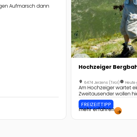
angen Aufmarsch dann
Hochzeiger Bergbah
location_on
nest_clock_farsight_analog
6474 Jerzens (Tirol)
Heute 
Am Hochzeiger wartet ei
Zweitausender wollen h
FREIZEITTIPP
mehr erfahren
arrow_forward