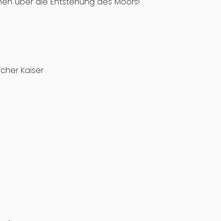
nen über die Entstehung des Moors!
cher Kaiser