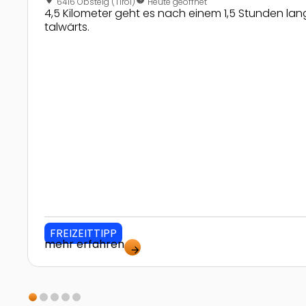
6416 Obsteig (Tirol)
Heute geöffnet
4,5 Kilometer geht es nach einem 1,5 Stunden l
talwärts.
FREIZEITTIPP
mehr erfahren
arrow_forward