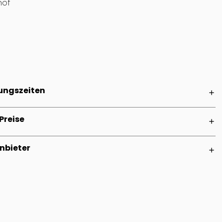
hof
ungszeiten
add
Preise
add
nbieter
add