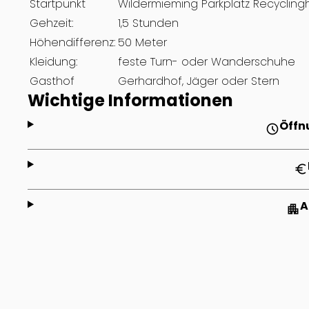
Startpunkt
Wildermieming Parkplatz Recycling
Gehzeit:
1,5 Stunden
Höhendifferenz:
50 Meter
Kleidung:
feste Turn- oder Wanderschuhe
Gasthof
Gerhardhof, Jäger oder Stern
Wichtige Informationen
Öffn
schedule
euro
A
apartment