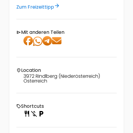
arrow_forward
Zum Freizeittipp
Mit anderen Teilen
send
Location
location_on
3972 Rindlberg (Niederösterreich)
Österreich
Shortcuts
local_offer
restaurant
money_off
local_parking