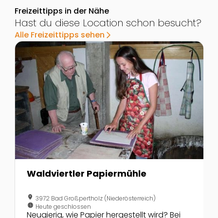
Freizeittipps in der Nähe
Hast du diese Location schon besucht?
Alle Freizeittipps sehen
arrow_forward_ios
Zur Detailseite von Waldviertler Papiermühle
Z
Waldviertler Papiermühle
location_on
3972 Bad Großpertholz (Niederösterreich)
nest_clock_farsight_analog
Heute geschlossen
Neugierig, wie Papier hergestellt wird? Bei