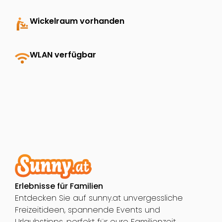
baby_changing_station
Wickelraum vorhanden
wifi
WLAN verfügbar
Erlebnisse für Familien
Entdecken Sie auf sunny.at unvergessliche
Freizeitideen, spannende Events und
Urlaubstipps, perfekt für eure Familienzeit.