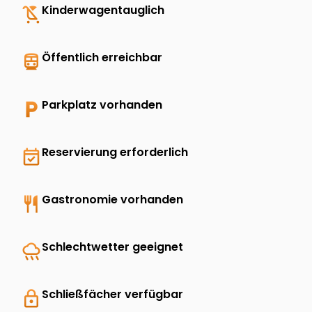
child_friendly
Kinderwagentauglich
directions_transit
Öffentlich erreichbar
local_parking
Parkplatz vorhanden
event_available
Reservierung erforderlich
restaurant
Gastronomie vorhanden
rainy
Schlechtwetter geeignet
lock
Schließfächer verfügbar