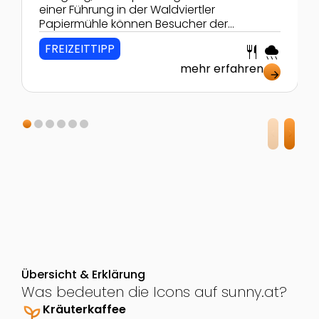
einer Führung in der Waldviertler
Papiermühle können Besucher der
Herstellung hautnah beiwohnen und sogar
FREIZEITTIPP
restaurant
rainy
selbst ihr eigenes Papier schöpfen.
mehr erfahren
arrow_forward
Übersicht & Erklärung
Was bedeuten die Icons auf sunny.at?
psychiatry
Kräuterkaffee