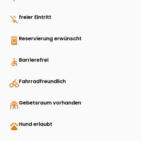
money_off
freier Eintritt
book_online
Reservierung erwünscht
accessible
Barrierefrei
directions_bike
Fahrradfreundlich
folded_hands
Gebetsraum vorhanden
pets
Hund erlaubt