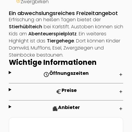
Zwergbirken
Ein abwechslungsreiches Freizeitangebot
Erfrischung an heißen Tagen bietet der
Stierhüblteich
bei Karlstift. Austoben können sich
Kids am
Abenteuerspielplatz
. Ein weiteres
Highlight ist das
Tiergehege
. Dort können Kinder
Damwild, Mufflons, Esel, Zwergziegen und
Steinböcke bestaunen.
Wichtige Informationen
Öffnungszeiten
schedule
add
Preise
euro
add
Anbieter
apartment
add