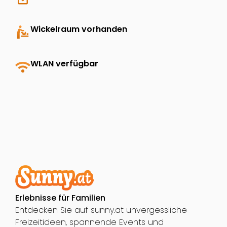
baby_changing_station
Wickelraum vorhanden
wifi
WLAN verfügbar
Erlebnisse für Familien
Entdecken Sie auf sunny.at unvergessliche
Freizeitideen, spannende Events und