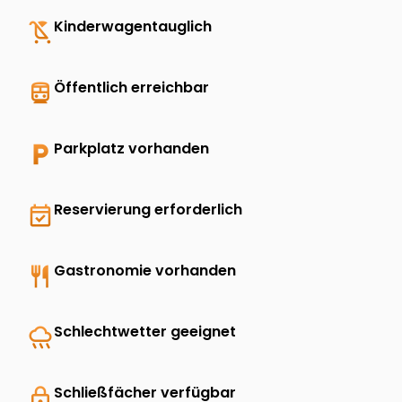
child_friendly
Kinderwagentauglich
directions_transit
Öffentlich erreichbar
local_parking
Parkplatz vorhanden
event_available
Reservierung erforderlich
restaurant
Gastronomie vorhanden
rainy
Schlechtwetter geeignet
lock
Schließfächer verfügbar