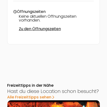
Öffnungszeiten
schedule
Keine aktuellen Öffnungszeiten
vorhanden.
Zu den Öffnungszeiten
Freizeittipps in der Nähe
Hast du diese Location schon besucht?
Alle Freizeittipps sehen
arrow_forward_ios
Zur Detailseite von Schwazer Silberbergwerk
Z