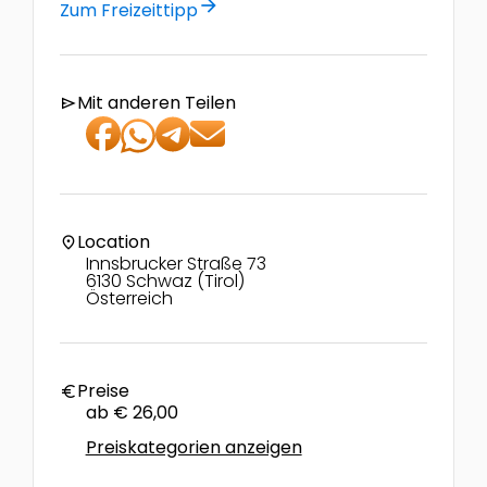
arrow_forward
Zum Freizeittipp
Mit anderen Teilen
send
Location
location_on
Innsbrucker Straße 73
6130 Schwaz (Tirol)
Österreich
Preise
euro
ab € 26,00
Preiskategorien anzeigen