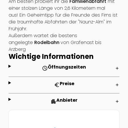
Am besten probiert ihr die
Familienabfahrt
mit
einer stolzen Länge von 2,6 Kilometern mal
aus! Ein Geheimtipp für die Freunde des Firns ist
die traumhafte Abfahrten der "Naunz-Alm" im
Frühjahr.
Außerdem wartet die bestens
angelegte
Rodelbahn
von Grafenast bis
Arzberg
Wichtige Informationen
Öffnungszeiten
schedule
add
Preise
euro
add
Anbieter
apartment
add