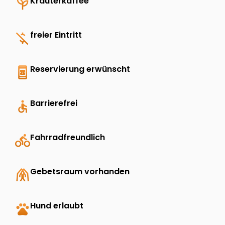
psychiatry
Kräuterkaffee
money_off
freier Eintritt
book_online
Reservierung erwünscht
accessible
Barrierefrei
directions_bike
Fahrradfreundlich
folded_hands
Gebetsraum vorhanden
pets
Hund erlaubt