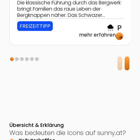
Die klassische Führung durch das Bergwerk
bringt Familien das raue Leben der
Bergknappen näher. Das Schwazer
Silberbergwerk war einmal das Größte
FREIZEITTIPP
rainy
local_parking
weltweit!
mehr erfahren
arrow_forward
Übersicht & Erklärung
Was bedeuten die Icons auf sunny.at?