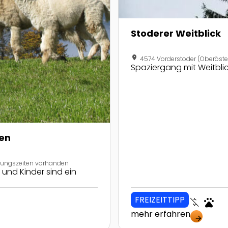
Stoderer Weitblick
location_on
4574 Vorderstoder (Oberöste
Spaziergang mit Weitblic
en
nungszeiten vorhanden
und Kinder sind ein
FREIZEITTIPP
money_off
pets
mehr erfahren
arrow_forward