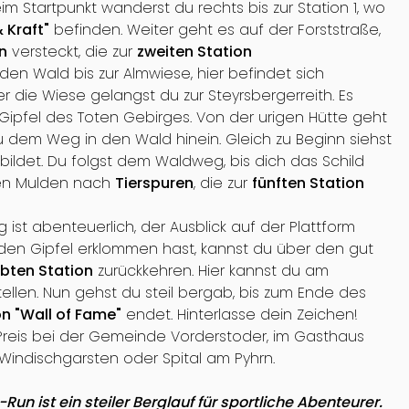
m Startpunkt wanderst du rechts bis zur Station 1, wo
 Kraft"
befinden. Weiter geht es auf der Forststraße,
n
versteckt, die zur
zweiten Station
en Wald bis zur Almwiese, hier befindet sich
er die Wiese gelangst du zur Steyrsbergerreith. Es
Gipfel des Toten Gebirges. Von der urigen Hütte geht
 dem Weg in den Wald hinein. Gleich zu Beginn siehst
bildet. Du folgst dem Waldweg, bis dich das Schild
enen Mulden nach
Tierspuren
, die zur
fünften Station
Weg ist abenteuerlich, der Ausblick auf der Plattform
 den Gipfel erklommen hast, kannst du über den gut
ebten Station
zurückkehren. Hier kannst du am
tellen. Nun gehst du steil bergab, bis zum Ende des
n "Wall of Fame"
endet. Hinterlasse dein Zeichen!
n Preis bei der Gemeinde Vorderstoder, im Gasthaus
 Windischgarsten oder Spital am Pyhrn.
n ist ein steiler Berglauf für sportliche Abenteurer.