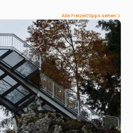
Alle Freizeittipps sehen
arrow_forward_ios
r Weitblick
Zur