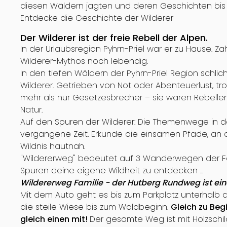
diesen Wäldern jagten und deren Geschichten bis 
Entdecke die Geschichte der Wilderer
Der Wilderer ist der freie Rebell der Alpen.
In der Urlaubsregion Pyhrn-Priel war er zu Hause. Z
Wilderer-Mythos noch lebendig.
In den tiefen Wäldern der Pyhrn-Priel Region schlic
Wilderer. Getrieben von Not oder Abenteuerlust, tr
mehr als nur Gesetzesbrecher – sie waren Rebell
Natur.
Auf den Spuren der Wilderer: Die Themenwege in der
vergangene Zeit. Erkunde die einsamen Pfade, an de
Wildnis hautnah.
"Wildererweg" bedeutet auf 3 Wanderwegen der Fa
Spuren deine eigene Wildheit zu entdecken ...
Wildererweg Familie - der Hutberg Rundweg ist ein
Mit dem Auto geht es bis zum Parkplatz unterhalb 
die steile Wiese bis zum Waldbeginn.
Gleich zu Begi
gleich einen mit!
Der gesamte Weg ist mit Holzschi