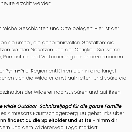
heute erzählt werden.
ahlreiche Geschichten und Orte belegen: Hier ist der
hen sie umher, die geheimnisvollen Gestalten: die
otzen sie den Gesetzen und der Obrigkeit. Sie waren
en, Romantiker und Verkörperung der unbezähmbaren
 Pyhrn-Priel Region entführen dich in eine längst
nen sich die Wilderer einst aufhielten, und spüre die
szination der Wilderer nachzuspüren und auf ihren
e wilde Outdoor-Schnitzeljagd für die ganze Familie
des Almresorts
Baumschlagerberg. Du gehst links über
nn findest du die Spielfolder und Stifte - nimm dir
ldern und dem Wildererweg-Logo markiert.