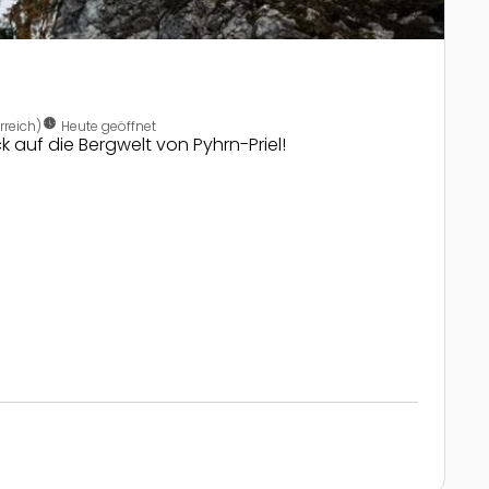
nest_clock_farsight_analog
rreich)
Heute geöffnet
k auf die Bergwelt von Pyhrn-Priel!