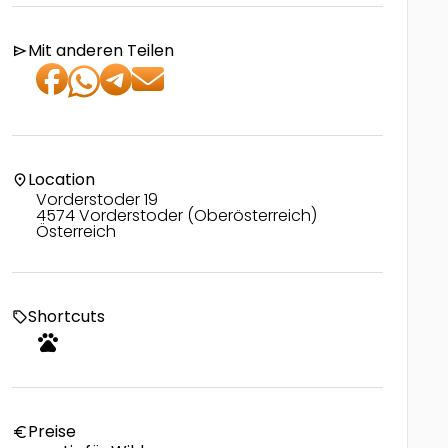
Mit anderen Teilen
send
Location
location_on
Vorderstoder 19
4574 Vorderstoder (Oberösterreich)
Österreich
Shortcuts
local_offer
pets
Preise
euro