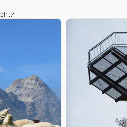
cht?
nderungen
Zur Detailseite von Stodere