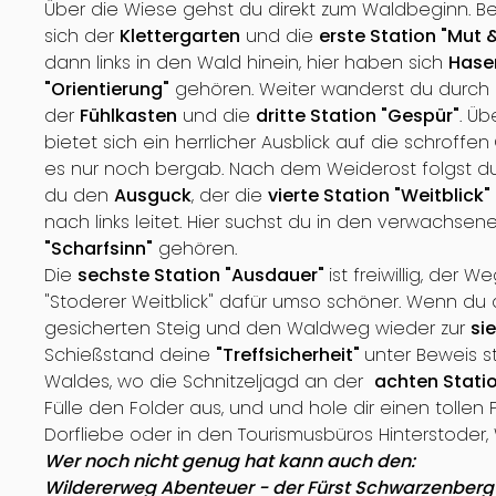
Über die Wiese gehst du direkt zum Waldbeginn. Bei
sich der
Klettergarten
und die
erste Station "Mut &
dann links in den Wald hinein, hier haben sich
Hase
"Orientierung"
gehören. Weiter wanderst du durch d
der
Fühlkasten
und die
dritte Station "Gespür"
. Üb
bietet sich ein herrlicher Ausblick auf die schroffen
es nur noch bergab. Nach dem Weiderost folgst du
du den
Ausguck
, der die
vierte Station "Weitblick"
nach links leitet. Hier suchst du in den verwachs
"Scharfsinn"
gehören.
Die
sechste Station "Ausdauer"
ist freiwillig, der 
"Stoderer Weitblick" dafür umso schöner. Wenn du
gesicherten Steig und den Waldweg wieder zur
si
Schießstand deine
"Treffsicherheit"
unter Beweis s
Waldes, wo die Schnitzeljagd an der
achten Statio
Fülle den Folder aus, und und hole dir einen tolle
Dorfliebe oder in den Tourismusbüros Hinterstoder,
Wer noch nicht genug hat kann auch den:
Wildererweg Abenteuer - der Fürst Schwarzenberg-Ru