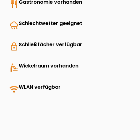
restaurant
Gastronomie vorhanden
rainy
Schlechtwetter geeignet
lock
Schließfächer verfügbar
baby_changing_station
Wickelraum vorhanden
wifi
WLAN verfügbar