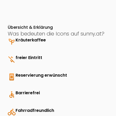
Übersicht & Erklärung
Was bedeuten die Icons auf sunny.at?
psychiatry
Kräuterkaffee
money_off
freier Eintritt
book_online
Reservierung erwünscht
accessible
Barrierefrei
directions_bike
Fahrradfreundlich