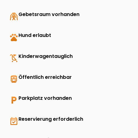
folded_hands
Gebetsraum vorhanden
pets
Hund erlaubt
child_friendly
Kinderwagentauglich
directions_transit
Öffentlich erreichbar
local_parking
Parkplatz vorhanden
event_available
Reservierung erforderlich