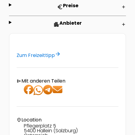
Preise
euro
add
Anbieter
apartment
add
arrow_forward
Zum Freizeittipp
Mit anderen Teilen
send
Location
location_on
Pflegerplatz 5
5400 Hallein (Salzburg)