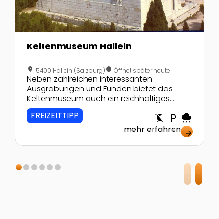
Keltenmuseum Hallein
location_on
nest_clock_farsight_analog
5400 Hallein (Salzburg)
Öffnet später heute
Neben zahlreichen interessanten
Ausgrabungen und Funden bietet das
Keltenmuseum auch ein reichhaltiges
Kinderprogramm an!
FREIZEITTIPP
child_friendly
local_parking
rainy
mehr erfahren
arrow_forward