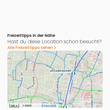
Freizeittipps in der Nähe
Hast du diese Location schon besucht?
Alle Freizeittipps sehen
arrow_forward_ios
Zur Detailseite von Rodelspaß im Fridtjof Nansen Par
Z