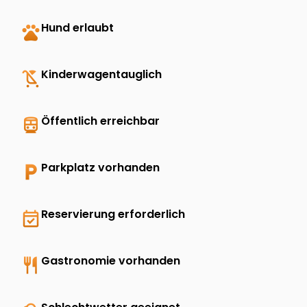
pets
Hund erlaubt
child_friendly
Kinderwagentauglich
directions_transit
Öffentlich erreichbar
local_parking
Parkplatz vorhanden
event_available
Reservierung erforderlich
restaurant
Gastronomie vorhanden