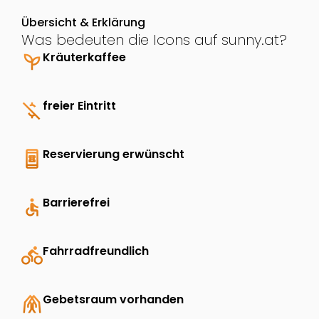
Übersicht & Erklärung
Was bedeuten die Icons auf sunny.at?
psychiatry
Kräuterkaffee
money_off
freier Eintritt
book_online
Reservierung erwünscht
accessible
Barrierefrei
directions_bike
Fahrradfreundlich
folded_hands
Gebetsraum vorhanden