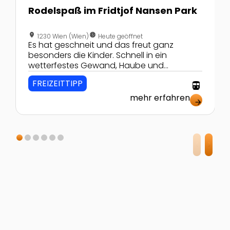
Rodelspaß im Fridtjof Nansen Park
location_on
nest_clock_farsight_analog
1230 Wien (Wien)
Heute geöffnet
Es hat geschneit und das freut ganz
besonders die Kinder. Schnell in ein
wetterfestes Gewand, Haube und
Handschuh an, die Rodel nicht vergessen
FREIZEITTIPP
directions_transit
und ab geht´s.
mehr erfahren
arrow_forward