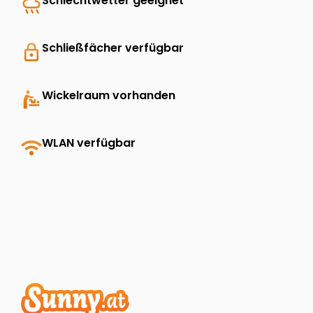
rainy
Schlechtwetter geeignet
lock
Schließfächer verfügbar
baby_changing_station
Wickelraum vorhanden
wifi
WLAN verfügbar