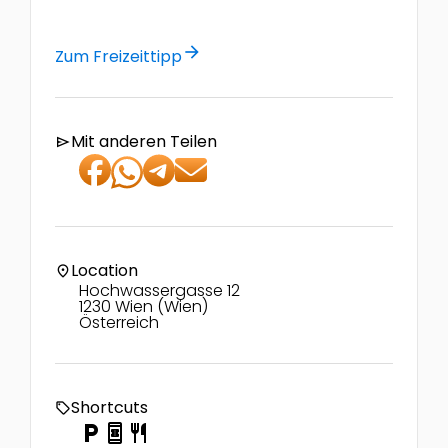
arrow_forward
Zum Freizeittipp
Mit anderen Teilen
send
Location
location_on
Hochwassergasse 12
1230 Wien (Wien)
Österreich
Shortcuts
local_offer
local_parking
book_online
restaurant