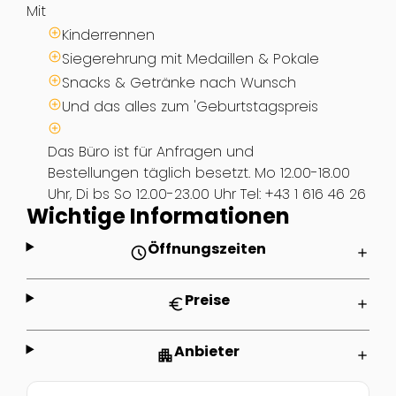
Mit
Kinderrennen
Siegerehrung mit Medaillen & Pokale
Snacks & Getränke nach Wunsch
Und das alles zum 'Geburtstagspreis
Das Büro ist für Anfragen und
Bestellungen täglich besetzt. Mo 12.00-18.00
Uhr, Di bs So 12.00-23.00 Uhr Tel: +43 1 616 46 26
Wichtige Informationen
Öffnungszeiten
schedule
add
Preise
euro
add
Anbieter
apartment
add