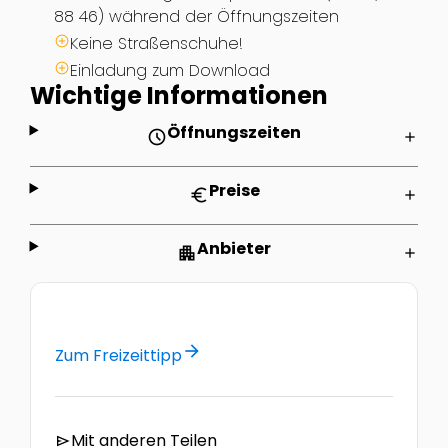
88 46) während der Öffnungszeiten
Keine Straßenschuhe!
Einladung zum Download
Wichtige Informationen
Öffnungszeiten
schedule
add
Preise
euro
add
Anbieter
apartment
add
arrow_forward
Zum Freizeittipp
Mit anderen Teilen
send