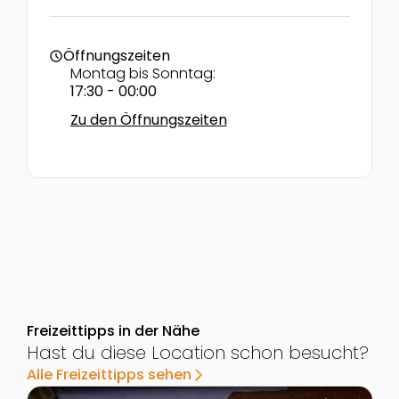
Öffnungszeiten
schedule
Montag bis Sonntag:
17:30 - 00:00
Zu den Öffnungszeiten
Freizeittipps in der Nähe
Hast du diese Location schon besucht?
Alle Freizeittipps sehen
arrow_forward_ios
Zur Detailseite von Kinderkino und Kasperltheater in "
Z