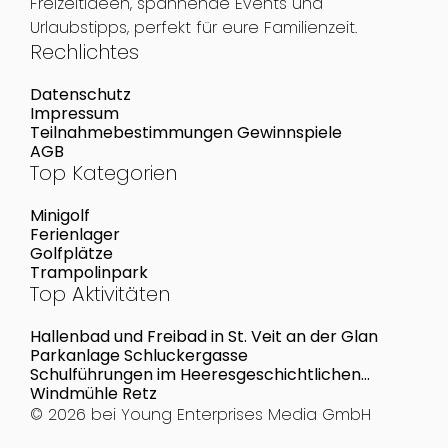
Freizeitideen, spannende Events und
Urlaubstipps, perfekt für eure Familienzeit.
Rechlichtes
Datenschutz
Impressum
Teilnahmebestimmungen Gewinnspiele
AGB
Top Kategorien
Minigolf
Ferienlager
Golfplätze
Trampolinpark
Top Aktivitäten
Hallenbad und Freibad in St. Veit an der Glan
Parkanlage Schluckergasse
Schulführungen im Heeresgeschichtlichen
Museum
Windmühle Retz
© 2026 bei
Young Enterprises Media GmbH