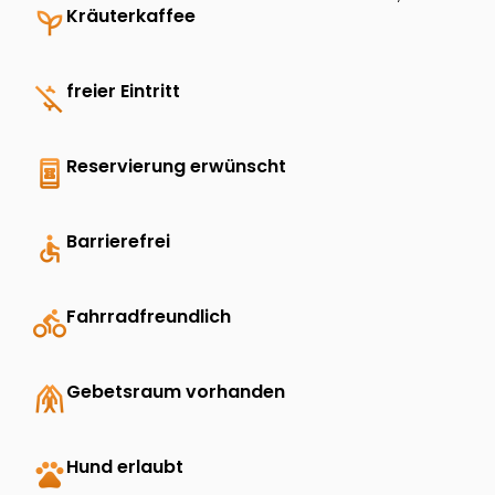
psychiatry
Kräuterkaffee
money_off
freier Eintritt
book_online
Reservierung erwünscht
accessible
Barrierefrei
directions_bike
Fahrradfreundlich
folded_hands
Gebetsraum vorhanden
pets
Hund erlaubt