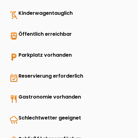
child_friendly
Kinderwagentauglich
directions_transit
Öffentlich erreichbar
local_parking
Parkplatz vorhanden
event_available
Reservierung erforderlich
restaurant
Gastronomie vorhanden
rainy
Schlechtwetter geeignet