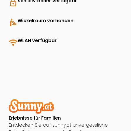
lock
Schließfächer verfügbar
baby_changing_station
Wickelraum vorhanden
wifi
WLAN verfügbar
Erlebnisse für Familien
Entdecken Sie auf sunny.at unvergessliche