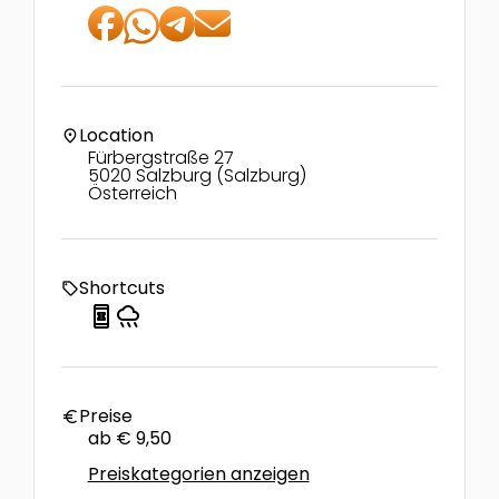
Location
location_on
Fürbergstraße 27
5020 Salzburg (Salzburg)
Österreich
Shortcuts
local_offer
book_online
rainy
Preise
euro
ab € 9,50
Preiskategorien anzeigen