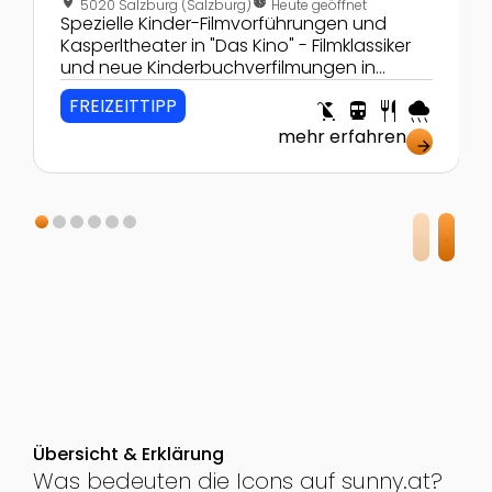
location_on
nest_clock_farsight_analog
5020 Salzburg (Salzburg)
Heute geöffnet
Spezielle Kinder-Filmvorführungen und
Kasperltheater in "Das Kino" - Filmklassiker
und neue Kinderbuchverfilmungen in
Salzburg!
FREIZEITTIPP
child_friendly
directions_transit
restaurant
rainy
mehr erfahren
arrow_forward
Übersicht & Erklärung
Was bedeuten die Icons auf sunny.at?