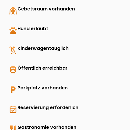
folded_hands
Gebetsraum vorhanden
pets
Hund erlaubt
child_friendly
Kinderwagentauglich
directions_transit
Öffentlich erreichbar
local_parking
Parkplatz vorhanden
event_available
Reservierung erforderlich
restaurant
Gastronomie vorhanden