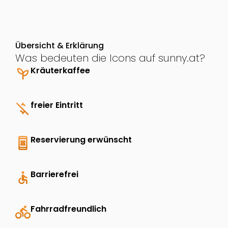
Übersicht & Erklärung
Was bedeuten die Icons auf sunny.at?
psychiatry
Kräuterkaffee
money_off
freier Eintritt
book_online
Reservierung erwünscht
accessible
Barrierefrei
directions_bike
Fahrradfreundlich