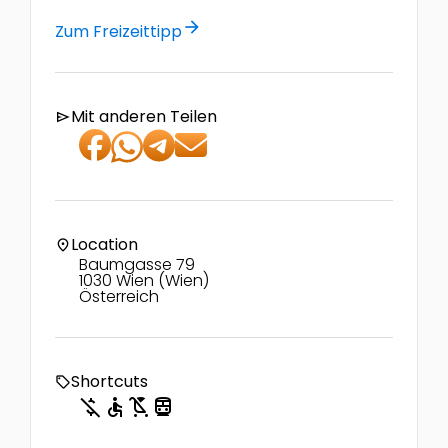
arrow_forward
Zum Freizeittipp
Mit anderen Teilen
send
Location
location_on
Baumgasse 79
1030 Wien (Wien)
Österreich
Shortcuts
local_offer
money_off
accessible
child_friendly
directions_transit