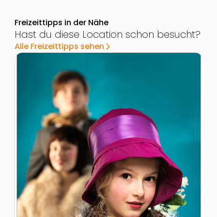
Freizeittipps in der Nähe
Hast du diese Location schon besucht?
Alle Freizeittipps sehen
arrow_forward_ios
Zur Detailseite von Wiener Kindertheater
Z