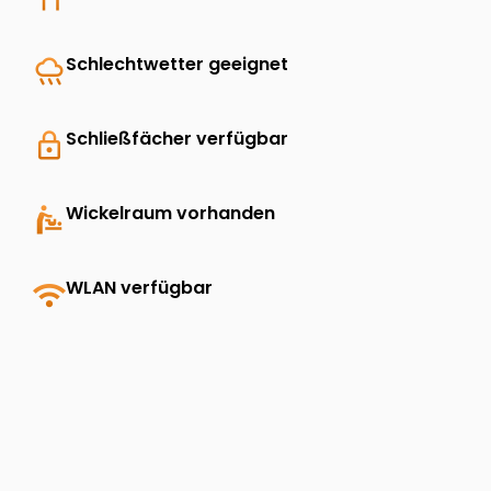
rainy
Schlechtwetter geeignet
lock
Schließfächer verfügbar
baby_changing_station
Wickelraum vorhanden
wifi
WLAN verfügbar