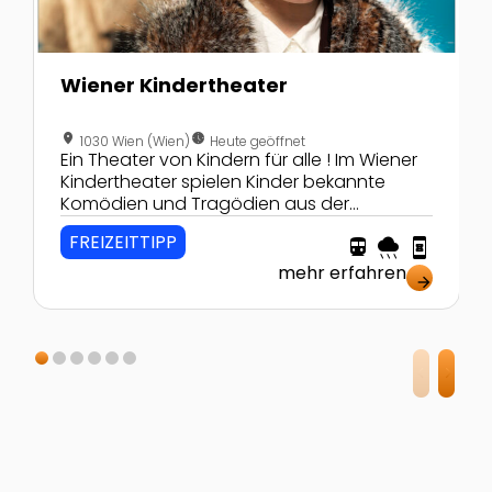
Wiener Kindertheater
location_on
nest_clock_farsight_analog
1030 Wien (Wien)
Heute geöffnet
Ein Theater von Kindern für alle ! Im Wiener
Kindertheater spielen Kinder bekannte
Komödien und Tragödien aus der
klassischen Weltliteratur.
FREIZEITTIPP
directions_transit
rainy
book_online
mehr erfahren
arrow_forward