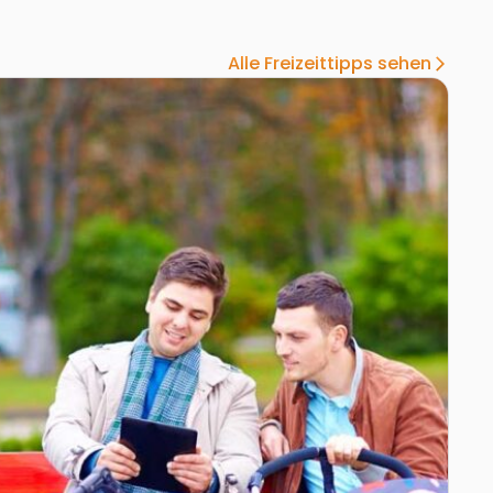
Alle Freizeittipps sehen
arrow_forward_ios
apark
Zur