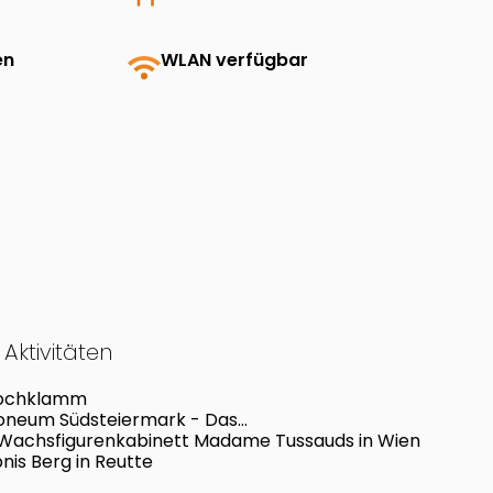
en
wifi
WLAN verfügbar
Aktivitäten
lochklamm
oneum Südsteiermark - Das
r.Park.Museum.Grottenhof
Wachsfigurenkabinett Madame Tussauds in Wien
bnis Berg in Reutte