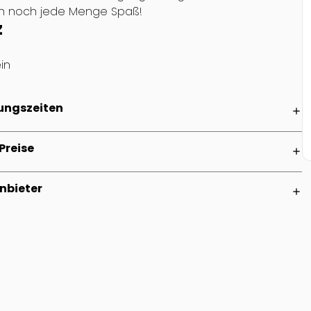
ch noch jede Menge Spaß!
z
in
ungszeiten
add
Preise
add
nbieter
add