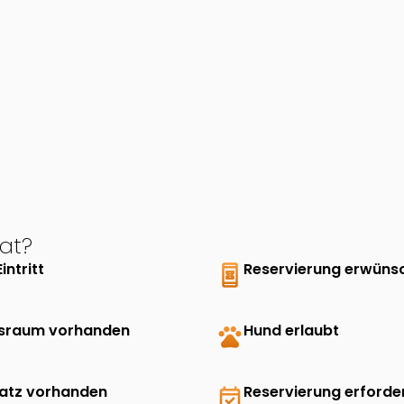
at?
Eintritt
book_online
Reservierung erwüns
sraum vorhanden
pets
Hund erlaubt
latz vorhanden
event_available
Reservierung erforder