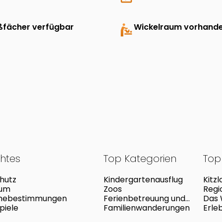
ßfächer verfügbar
baby_changing_station
Wickelraum vorhand
chtes
Top Kategorien
Top 
hutz
Kindergartenausflug
Kitz
sum
Zoos
Regi
mebestimmungen
Ferienbetreuung und
Natu
Das 
piele
Camps
Familienwanderungen
Erle