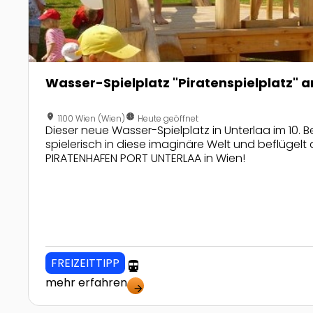
Wasser-Spielplatz "Piratenspielplatz" 
location_on
nest_clock_farsight_analog
1100 Wien (Wien)
Heute geöffnet
Dieser neue Wasser-Spielplatz in Unterlaa im 10. Be
spielerisch in diese imaginäre Welt und beflügelt 
PIRATENHAFEN PORT UNTERLAA in Wien!
FREIZEITTIPP
directions_transit
mehr erfahren
arrow_forward