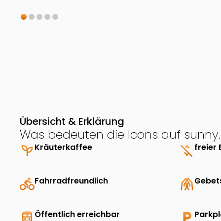
Übersicht & Erklärung
Was bedeuten die Icons auf sunny.
psychiatry
Kräuterkaffee
money_off
freier 
directions_bike
Fahrradfreundlich
folded_hands
Gebet
directions_transit
Öffentlich erreichbar
local_parking
Parkp