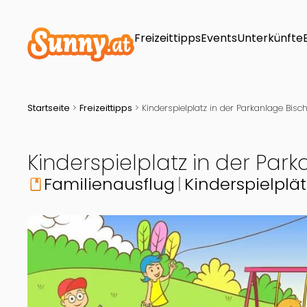
Freizeittipps
Events
Unterkünfte
Startseite
>
Freizeittipps
>
Kinderspielplatz in der Parkanlage Bisch
Kinderspielplatz in der Par
Familienausflug
Kinderspielplä
book