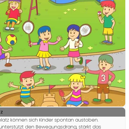
tz
platz können sich Kinder spontan austoben.
, unterstützt den Bewegungsdrang, stärkt das