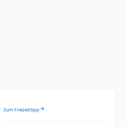
arrow_forward
Zum Freizeittipp