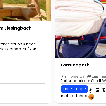
am Liesingbach
zirk entführt Kinder
die Fantasie. Auf zum
Fortunapark
location_on
nest_clock_farsight_analog
1100 Wien (Wien)
Öffnet sp
Fortunapark der Stadt W
FREIZEITTIPP
accessible
directions_transit
child_friend
mehr erfahren
arrow_forward