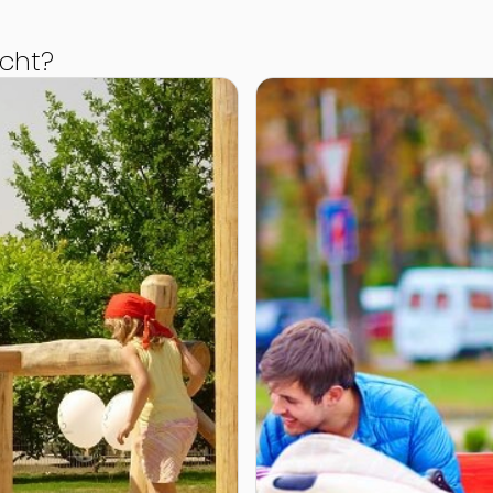
cht?
platz" am Liesingbach
Zur Detailseite von Fortun