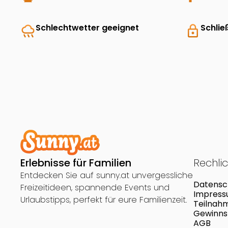
rainy
Schlechtwetter geeignet
lock
Schlie
Erlebnisse für Familien
Rechli
Entdecken Sie auf sunny.at unvergessliche
Datensc
Freizeitideen, spannende Events und
Impres
Urlaubstipps, perfekt für eure Familienzeit.
Teilnah
Gewinns
AGB