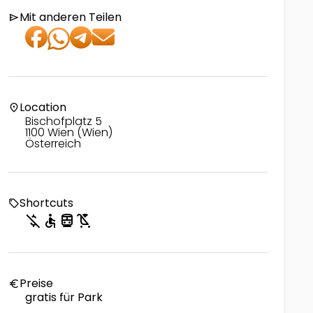
Mit anderen Teilen
send
Location
location_on
Bischofplatz 5
1100 Wien (Wien)
Österreich
Shortcuts
local_offer
money_off
accessible
directions_transit
child_friendly
Preise
euro
gratis für Park