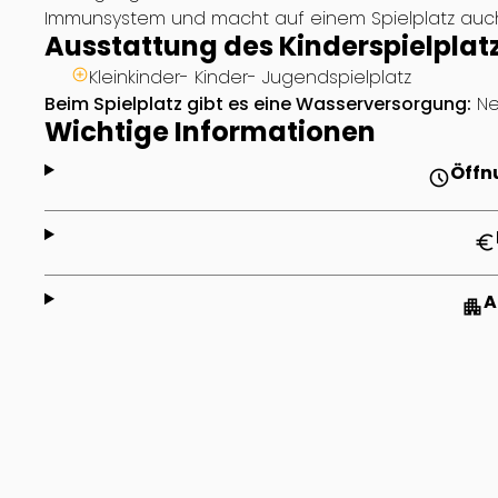
Immunsystem und macht auf einem Spielplatz au
Ausstattung des Kinderspielplat
Kleinkinder- Kinder- Jugendspielplatz
Beim Spielplatz gibt es eine Wasserversorgung:
Ne
Wichtige Informationen
Öffn
schedule
euro
A
apartment