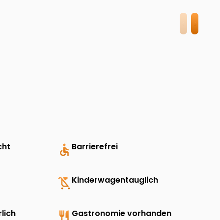
cht
accessible
Barrierefrei
child_friendly
Kinderwagentauglich
lich
restaurant
Gastronomie vorhanden