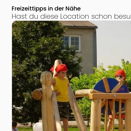
Freizeittipps in der Nähe
Hast du diese Location schon besu
Zur Detailseite von Wasser-Spielplatz "Piratenspiel