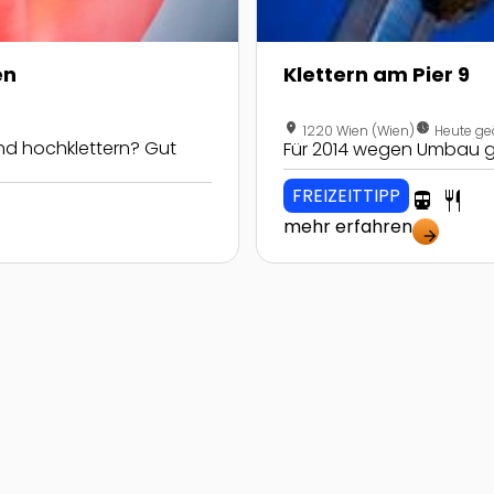
en
Klettern am Pier 9
location_on
nest_clock_farsight_analog
1220 Wien (Wien)
Heute ge
nd hochklettern? Gut
Für 2014 wegen Umbau g
FREIZEITTIPP
directions_transit
restaurant
mehr erfahren
arrow_forward