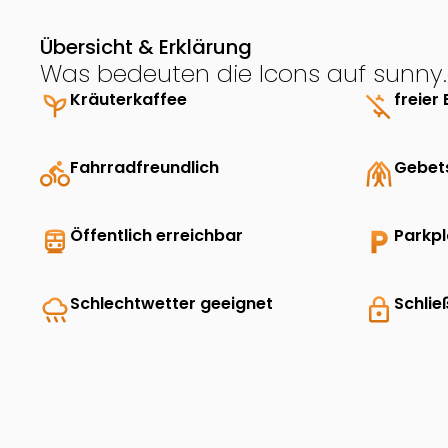
Übersicht & Erklärung
Was bedeuten die Icons auf sunny.
psychiatry
Kräuterkaffee
money_off
freier 
directions_bike
Fahrradfreundlich
folded_hands
Gebet
directions_transit
Öffentlich erreichbar
local_parking
Parkp
rainy
Schlechtwetter geeignet
lock
Schlie