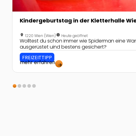
Kindergeburtstag in der Kletterhalle Wi
location_on
nest_clock_farsight_analog
1220 Wien (Wien)
Heute geöffnet
Wolltest du schon immer wie Spiderman eine Wa
ausgerüstet uind bestens gesichert?
FREIZEITTIPP
mehr erfahren
arrow_forward