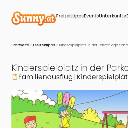
Freizeittipps
Events
Unterkünfte
Startseite
>
Freizeittipps
>
Kinderspielplatz in der Parkanlage Sch
Kinderspielplatz in der Pa
Familienausflug
Kinderspielplä
book