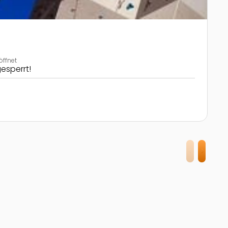
öffnet
esperrt!