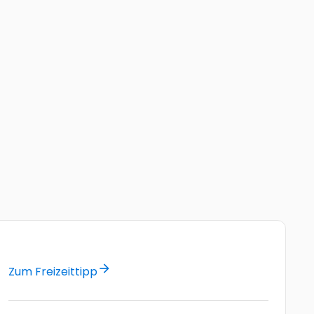
arrow_forward
Zum Freizeittipp