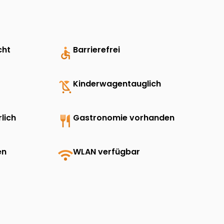
cht
accessible
Barrierefrei
child_friendly
Kinderwagentauglich
lich
restaurant
Gastronomie vorhanden
en
wifi
WLAN verfügbar