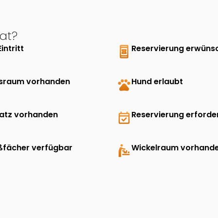
at?
Eintritt
book_online
Reservierung erwüns
sraum vorhanden
pets
Hund erlaubt
latz vorhanden
event_available
Reservierung erforder
ßfächer verfügbar
baby_changing_station
Wickelraum vorhand