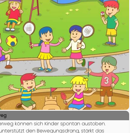
weg
nerweg können sich Kinder spontan austoben.
, unterstützt den Bewegungsdrang, stärkt das