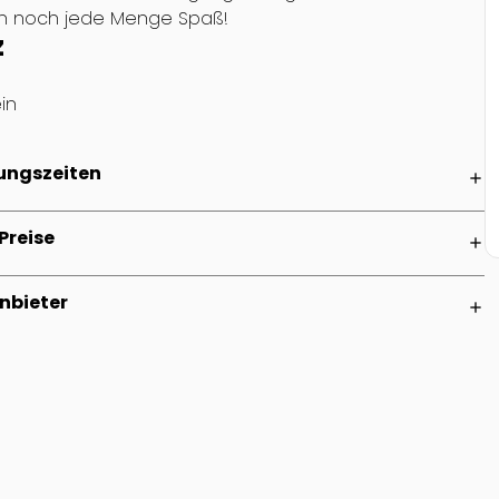
ch noch jede Menge Spaß!
z
in
ungszeiten
add
Preise
add
nbieter
add