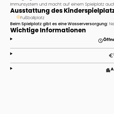
Immunsystem und macht auf einem Spielplatz au
Ausstattung des Kinderspielplat
Fußballplatz
Beim Spielplatz gibt es eine Wasserversorgung:
Ne
Wichtige Informationen
Öffn
schedule
euro
A
apartment