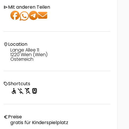
Mit anderen Teilen
send
Location
location_on
Lange Allee 11
1220 Wien (Wien)
Österreich
Shortcuts
local_offer
accessible
money_off
child_friendly
directions_transit
Preise
euro
gratis für Kinderspielplatz