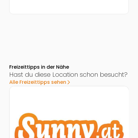
Freizeittipps in der Nähe
Hast du diese Location schon besucht?
Alle Freizeittipps sehen
arrow_forward_ios
Zur Detailseite von Schulausflug ins Erlebnismuseum
Z