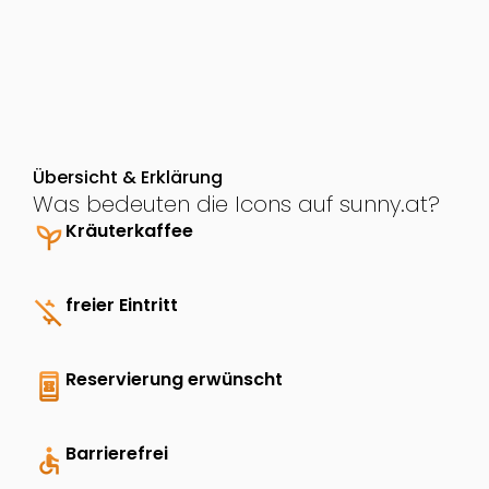
Übersicht & Erklärung
Was bedeuten die Icons auf sunny.at?
psychiatry
Kräuterkaffee
money_off
freier Eintritt
book_online
Reservierung erwünscht
accessible
Barrierefrei