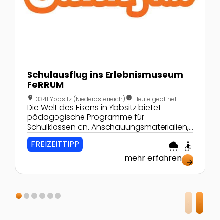
Schulausflug ins Erlebnismuseum
FeRRUM
location_on
nest_clock_farsight_analog
3341 Ybbsitz (Niederösterreich)
Heute geöffnet
Die Welt des Eisens in Ybbsitz bietet
pädagogische Programme für
Schulklassen an. Anschauungsmaterialien,
Spiele und Aufträge lockern dabei den
FREIZEITTIPP
rainy
accessible
Museumsbesuch auf.
mehr erfahren
arrow_forward