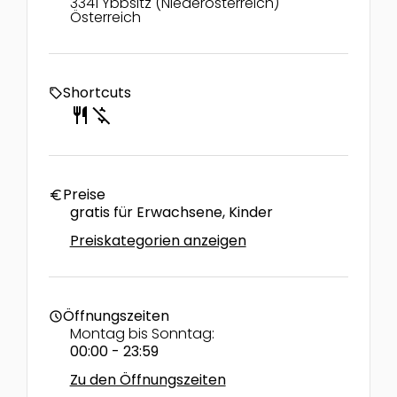
3341 Ybbsitz (Niederösterreich)
Österreich
Shortcuts
local_offer
restaurant
money_off
Preise
euro
gratis für Erwachsene, Kinder
Preiskategorien anzeigen
Öffnungszeiten
schedule
Montag bis Sonntag:
00:00 - 23:59
Zu den Öffnungszeiten