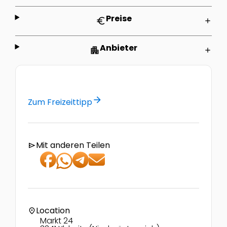
Preise
euro
add
Anbieter
apartment
add
arrow_forward
Zum Freizeittipp
Mit anderen Teilen
send
Location
location_on
Markt 24