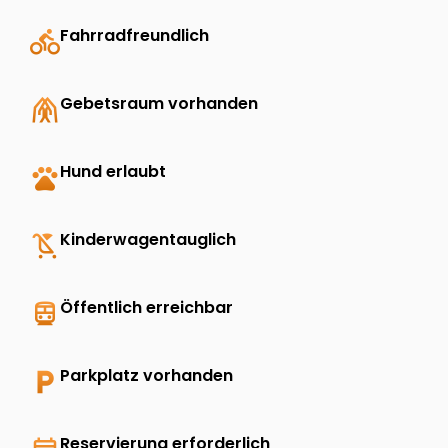
directions_bike
Fahrradfreundlich
folded_hands
Gebetsraum vorhanden
pets
Hund erlaubt
child_friendly
Kinderwagentauglich
directions_transit
Öffentlich erreichbar
local_parking
Parkplatz vorhanden
Reservierung erforderlich