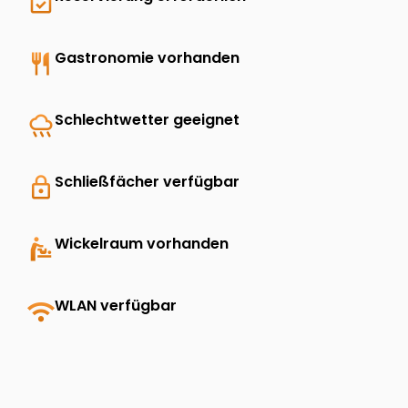
event_available
restaurant
Gastronomie vorhanden
rainy
Schlechtwetter geeignet
lock
Schließfächer verfügbar
baby_changing_station
Wickelraum vorhanden
wifi
WLAN verfügbar