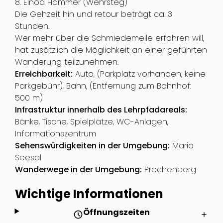
8. Einöd Hammer (Wehrsteg)
Die Gehzeit hin und retour beträgt ca. 3
Stunden.
Wer mehr über die Schmiedemeile erfahren will,
hat zusätzlich die Möglichkeit an einer geführten
Wanderung teilzunehmen.
Erreichbarkeit:
Auto, (Parkplatz vorhanden, keine
Parkgebühr), Bahn, (Entfernung zum Bahnhof:
500 m)
Infrastruktur innerhalb des Lehrpfadareals:
Bänke, Tische, Spielplätze, WC-Anlagen,
Informationszentrum
Sehenswürdigkeiten in der Umgebung:
Maria
Seesal
Wanderwege in der Umgebung:
Prochenberg
Wichtige Informationen
Öffnungszeiten
schedule
add