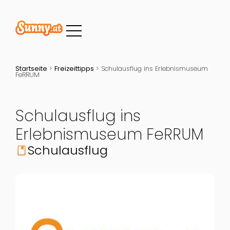
Startseite
>
Freizeittipps
>
Schulausflug ins Erlebnismuseum
FeRRUM
Schulausflug ins
Erlebnismuseum FeRRUM
Schulausflug
book