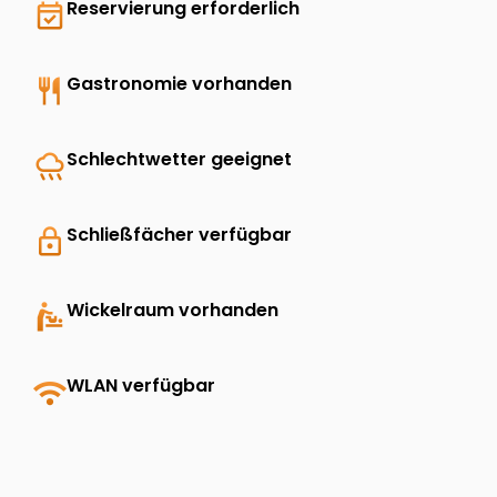
event_available
Reservierung erforderlich
restaurant
Gastronomie vorhanden
rainy
Schlechtwetter geeignet
lock
Schließfächer verfügbar
baby_changing_station
Wickelraum vorhanden
wifi
WLAN verfügbar