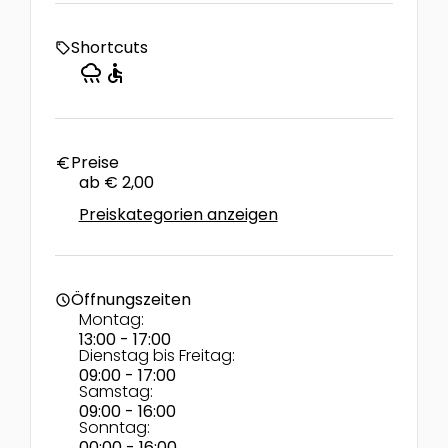
Shortcuts
local_offer
rainy
accessible
Preise
euro
ab € 2,00
Preiskategorien anzeigen
Öffnungszeiten
schedule
Montag:
13:00 - 17:00
Dienstag bis Freitag:
09:00 - 17:00
Samstag:
09:00 - 16:00
Sonntag:
00:00 - 16:00