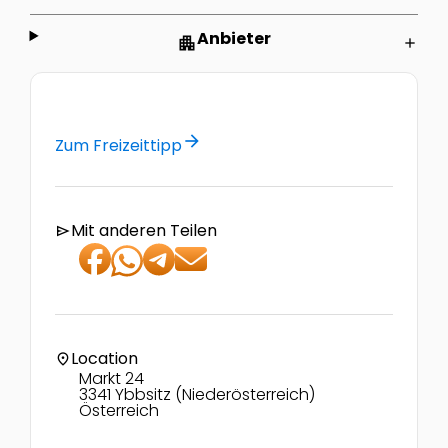
Anbieter
apartment
add
arrow_forward
Zum Freizeittipp
Mit anderen Teilen
send
Location
location_on
Markt 24
3341 Ybbsitz (Niederösterreich)
Österreich