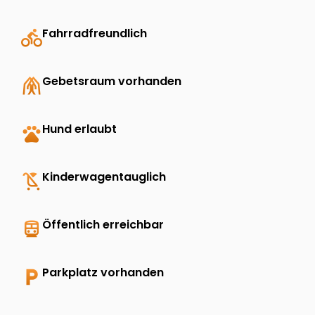
directions_bike
Fahrradfreundlich
folded_hands
Gebetsraum vorhanden
pets
Hund erlaubt
child_friendly
Kinderwagentauglich
directions_transit
Öffentlich erreichbar
local_parking
Parkplatz vorhanden