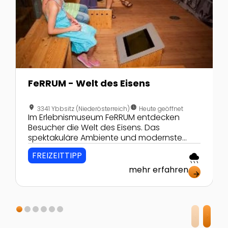
FeRRUM - Welt des Eisens
location_on
nest_clock_farsight_analog
3341 Ybbsitz (Niederösterreich)
Heute geöffnet
Im Erlebnismuseum FeRRUM entdecken
Besucher die Welt des Eisens. Das
spektakuläre Ambiente und modernste
Technik garantieren eine spannende Reise
FREIZEITTIPP
rainy
durch die Jahrhunderte alte Geschichte
des Eisens.
mehr erfahren
arrow_forward