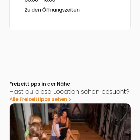
Zu den Öffnungszeiten
Freizeittipps in der Nähe
Hast du diese Location schon besucht?
Alle Freizeittipps sehen
arrow_forward_ios
Zur Detailseite von FeRRUM - Welt des Eisens
Z