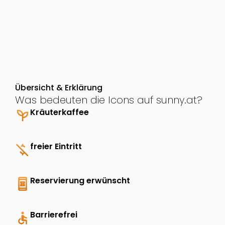
Übersicht & Erklärung
Was bedeuten die Icons auf sunny.at?
psychiatry
Kräuterkaffee
money_off
freier Eintritt
book_online
Reservierung erwünscht
accessible
Barrierefrei