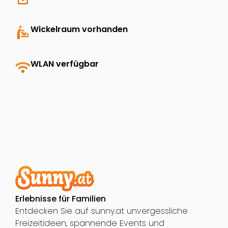
baby_changing_station
Wickelraum vorhanden
wifi
WLAN verfügbar
Erlebnisse für Familien
Entdecken Sie auf sunny.at unvergessliche
Freizeitideen, spannende Events und