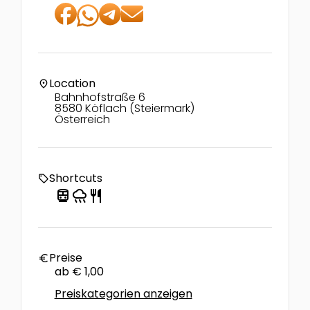
Location
location_on
Bahnhofstraße 6
8580 Köflach (Steiermark)
Österreich
Shortcuts
local_offer
directions_transit
rainy
restaurant
Preise
euro
ab € 1,00
Preiskategorien anzeigen