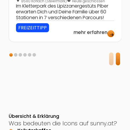
location_on
nest_clock_farsight_analog
8580 Köflach (Steiermark)
Heute geschlossen
Im Kletterpark des Lipizzanergestüts Piber
erwarten Dich und Deine Familie über 60
Stationen in 7 verschiedenen Parcours!
FREIZEITTIPP
mehr erfahren
arrow_forward
Übersicht & Erklärung
Was bedeuten die Icons auf sunny.at?