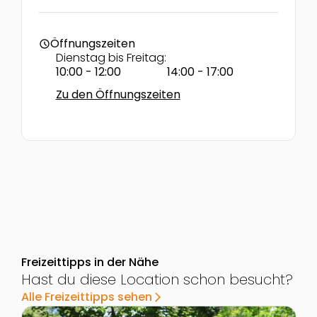
Öffnungszeiten
schedule
Dienstag bis Freitag:
10:00 - 12:00
14:00 - 17:00
Zu den Öffnungszeiten
Freizeittipps in der Nähe
Hast du diese Location schon besucht?
Alle Freizeittipps sehen
arrow_forward_ios
Zur Detailseite von Kletterpark im Lipizzanergestüt Pi
Z