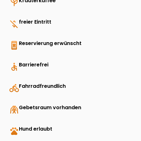
psychiatry
Kräuterkaffee
money_off
freier Eintritt
book_online
Reservierung erwünscht
accessible
Barrierefrei
directions_bike
Fahrradfreundlich
folded_hands
Gebetsraum vorhanden
pets
Hund erlaubt