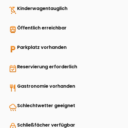
child_friendly
Kinderwagentauglich
directions_transit
Öffentlich erreichbar
local_parking
Parkplatz vorhanden
event_available
Reservierung erforderlich
restaurant
Gastronomie vorhanden
rainy
Schlechtwetter geeignet
lock
Schließfächer verfügbar