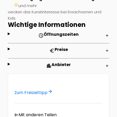
und mehr
wecken das Kunstinteresse bei Erwachsenen und
Kids.
Wichtige Informationen
Öffnungszeiten
schedule
add
Preise
euro
add
Anbieter
apartment
add
arrow_forward
Zum Freizeittipp
Mit anderen Teilen
send