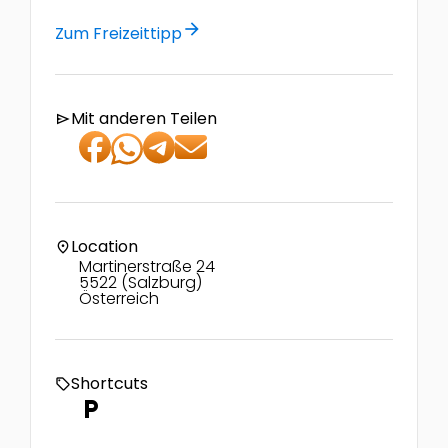
arrow_forward
Zum Freizeittipp
Mit anderen Teilen
send
Location
location_on
Martinerstraße 24
5522 (Salzburg)
Österreich
Shortcuts
local_offer
local_parking