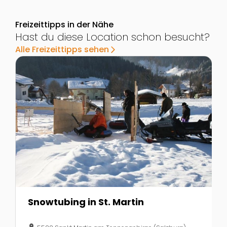
Freizeittipps in der Nähe
Hast du diese Location schon besucht?
Alle Freizeittipps sehen
arrow_forward_ios
Zur Detailseite von Snowtubing in St. Martin
Z
Snowtubing in St. Martin
location_on