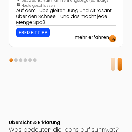
5522 Sankt Martin am Tennengebirge (Salzburg)
nest_clock_farsight_analog
Heute geschlossen
Auf dem Tube gleiten Jung und Alt rasant
über den Schnee - und das macht jede
Menge Spaß.
FREIZEITTIPP
mehr erfahren
arrow_forward
Übersicht & Erklärung
Was bedeuten die Icons auf sunny.at?