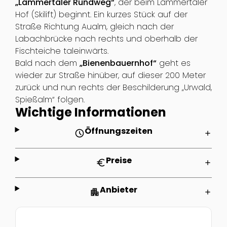
„Lammertaler Rundweg“
, der beim Lammertaler
Hof (Skilift) beginnt. Ein kurzes Stück auf der
Straße Richtung Aualm, gleich nach der
Labachbrücke nach rechts und oberhalb der
Fischteiche taleinwärts.
Bald nach dem
„Bienenbauernhof“
geht es
wieder zur Straße hinüber, auf dieser 200 Meter
zurück und nun rechts der Beschilderung „Urwald,
Spießalm“ folgen.
Wichtige Informationen
Öffnungszeiten
schedule
add
Preise
euro
add
Anbieter
apartment
add