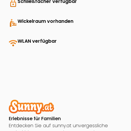
lock
Schließfächer verfügbar
baby_changing_station
Wickelraum vorhanden
wifi
WLAN verfügbar
Erlebnisse für Familien
Entdecken Sie auf sunny.at unvergessliche