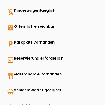
child_friendly
Kinderwagentauglich
directions_transit
Öffentlich erreichbar
local_parking
Parkplatz vorhanden
event_available
Reservierung erforderlich
restaurant
Gastronomie vorhanden
rainy
Schlechtwetter geeignet