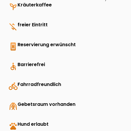
psychiatry
Kräuterkaffee
money_off
freier Eintritt
book_online
Reservierung erwünscht
accessible
Barrierefrei
directions_bike
Fahrradfreundlich
folded_hands
Gebetsraum vorhanden
pets
Hund erlaubt