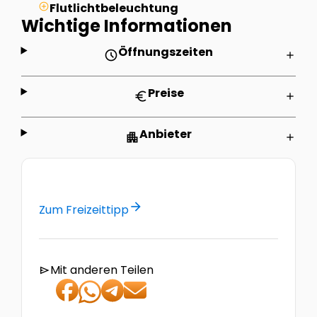
Flutlichtbeleuchtung
Wichtige Informationen
Öffnungszeiten
schedule
add
Preise
euro
add
Anbieter
apartment
add
arrow_forward
Zum Freizeittipp
Mit anderen Teilen
send