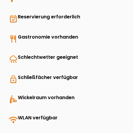
event_available
Reservierung erforderlich
restaurant
Gastronomie vorhanden
rainy
Schlechtwetter geeignet
lock
Schließfächer verfügbar
baby_changing_station
Wickelraum vorhanden
wifi
WLAN verfügbar