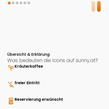
Übersicht & Erklärung
Was bedeuten die Icons auf sunny.at?
psychiatry
Kräuterkaffee
money_off
freier Eintritt
book_online
Reservierung erwünscht