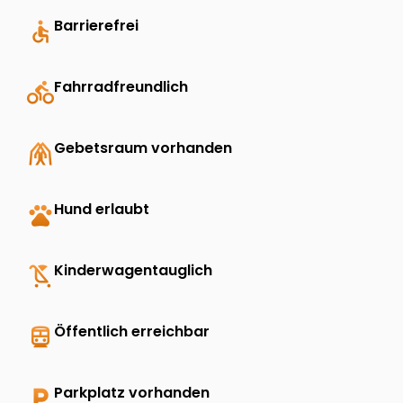
accessible
Barrierefrei
directions_bike
Fahrradfreundlich
folded_hands
Gebetsraum vorhanden
pets
Hund erlaubt
child_friendly
Kinderwagentauglich
directions_transit
Öffentlich erreichbar
local_parking
Parkplatz vorhanden