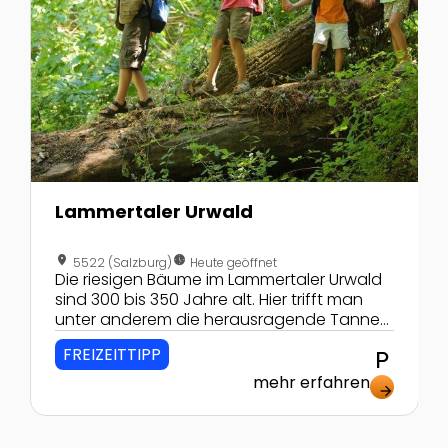
Lammertaler Urwald
location_on
nest_clock_farsight_analog
5522 (Salzburg)
Heute geöffnet
Die riesigen Bäume im Lammertaler Urwald
sind 300 bis 350 Jahre alt. Hier trifft man
unter anderem die herausragende Tanne
"Lammertaler Wächter" und die "Alte Tax".
FREIZEITTIPP
local_parking
mehr erfahren
arrow_forward