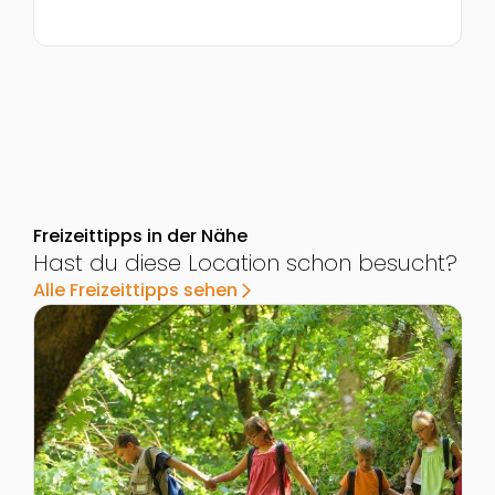
Freizeittipps in der Nähe
Hast du diese Location schon besucht?
Alle Freizeittipps sehen
arrow_forward_ios
Zur Detailseite von Lammertaler Urwald
Z