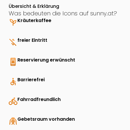
Übersicht & Erklärung
Was bedeuten die Icons auf sunny.at?
psychiatry
Kräuterkaffee
money_off
freier Eintritt
book_online
Reservierung erwünscht
accessible
Barrierefrei
directions_bike
Fahrradfreundlich
folded_hands
Gebetsraum vorhanden