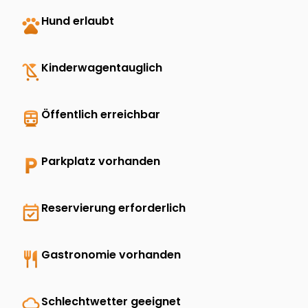
pets
Hund erlaubt
child_friendly
Kinderwagentauglich
directions_transit
Öffentlich erreichbar
local_parking
Parkplatz vorhanden
event_available
Reservierung erforderlich
restaurant
Gastronomie vorhanden
rainy
Schlechtwetter geeignet