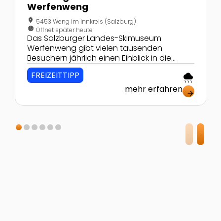
Werfenweng
location_on
5453 Weng im Innkreis (Salzburg)
nest_clock_farsight_analog
Öffnet später heute
Das Salzburger Landes-Skimuseum
Werfenweng gibt vielen tausenden
Besuchern jährlich einen Einblick in die
Entwicklung des Skisports in der
FREIZEITTIPP
rainy
Alpenregion.
mehr erfahren
arrow_forward