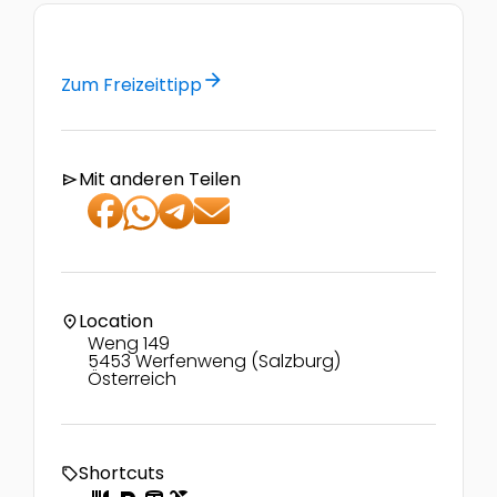
arrow_forward
Zum Freizeittipp
Mit anderen Teilen
send
Location
location_on
Weng 149
5453 Werfenweng (Salzburg)
Österreich
Shortcuts
local_offer