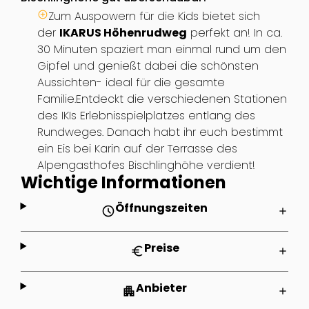
Zum Auspowern für die Kids bietet sich
der
IKARUS Höhenrudweg
perfekt an! In ca.
30 Minuten spaziert man einmal rund um den
Gipfel und genießt dabei die schönsten
Aussichten- ideal für die gesamte
Familie.Entdeckt die verschiedenen Stationen
des IKIs Erlebnisspielplatzes entlang des
Rundweges. Danach habt ihr euch bestimmt
ein Eis bei Karin auf der Terrasse des
Alpengasthofes Bischlinghöhe verdient!
Wichtige Informationen
Öffnungszeiten
schedule
add
Preise
euro
add
Anbieter
apartment
add