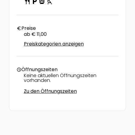
restaurant
local_parking
directions_transit
child_friendly
Preise
euro
ab € 11,00
Preiskategorien anzeigen
Öffnungszeiten
schedule
Keine aktuellen Öffnungszeiten
vorhanden.
Zu den Öffnungszeiten