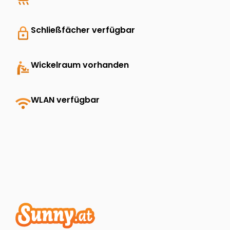
lock
Schließfächer verfügbar
baby_changing_station
Wickelraum vorhanden
wifi
WLAN verfügbar