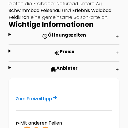
bieten die Freibäder Naturbad Untere Au,
Schwimmbad Felsenau
und
Erlebnis Waldbad
Feldkirch
eine gemeinsame Saisonkarte an.
Wichtige Informationen
Öffnungszeiten
schedule
add
Preise
euro
add
Anbieter
apartment
add
arrow_forward
Zum Freizeittipp
Mit anderen Teilen
send