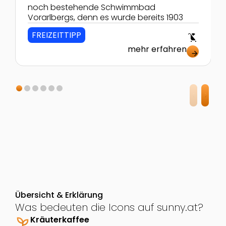
noch bestehende Schwimmbad
Vorarlbergs, denn es wurde bereits 1903
FREIZEITTIPP
child_friendly
mehr erfahren
arrow_forward
Übersicht & Erklärung
Was bedeuten die Icons auf sunny.at?
psychiatry
Kräuterkaffee