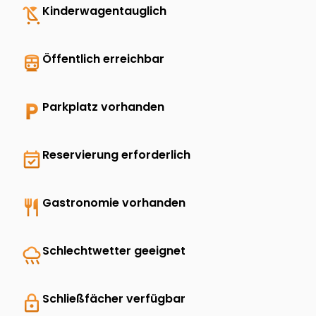
child_friendly
Kinderwagentauglich
directions_transit
Öffentlich erreichbar
local_parking
Parkplatz vorhanden
event_available
Reservierung erforderlich
restaurant
Gastronomie vorhanden
rainy
Schlechtwetter geeignet
lock
Schließfächer verfügbar