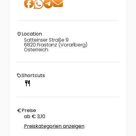
Location
location_on
Satteinser Straße 9
6820 Frastanz (Vorarlberg)
Österreich
Shortcuts
local_offer
restaurant
Preise
euro
ab € 3,10
Preiskategorien anzeigen