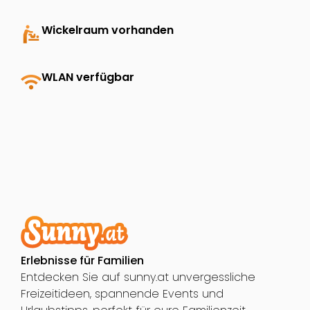
baby_changing_station
Wickelraum vorhanden
wifi
WLAN verfügbar
Erlebnisse für Familien
Entdecken Sie auf sunny.at unvergessliche
Freizeitideen, spannende Events und