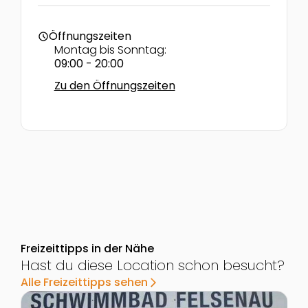
Öffnungszeiten
schedule
Montag bis Sonntag:
09:00 - 20:00
Zu den Öffnungszeiten
Freizeittipps in der Nähe
Hast du diese Location schon besucht?
Alle Freizeittipps sehen
arrow_forward_ios
Zur Detailseite von Schwimmbad Felsenau
Z