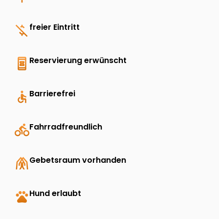
money_off
freier Eintritt
book_online
Reservierung erwünscht
accessible
Barrierefrei
directions_bike
Fahrradfreundlich
folded_hands
Gebetsraum vorhanden
pets
Hund erlaubt