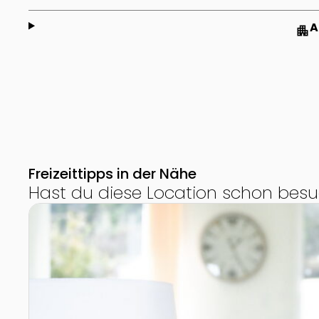
A
apartment
Freizeittipps in der Nähe
Hast du diese Location schon besu
Zur Detailseite von Würflacher WellnessWelt