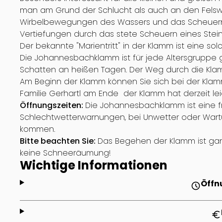
man am Grund der Schlucht als auch an den Felswä
Wirbelbewegungen des Wassers und das Scheuern
Vertiefungen durch das stete Scheuern eines Stein
Der bekannte "Marientritt" in der Klamm ist eine s
Die Johannesbachklamm ist für jede Altersgruppe 
Schatten an heißen Tagen. Der Weg durch die Kla
Am Beginn der Klamm können Sie sich bei der Klammw
Familie Gerhartl am Ende der Klamm hat derzeit le
Öffnungszeiten:
Die Johannesbachklamm ist eine fr
Schlechtwetterwarnungen, bei Unwetter oder Wartu
kommen.
Bitte beachten Sie:
Das Begehen der Klamm ist ganz
keine Schneeräumung!
Wichtige Informationen
Öffn
schedule
euro