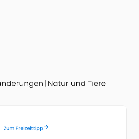
anderungen
Natur und Tiere
© by Naturerlebnis Johannesbachklamm
arrow_forward
Zum Freizeittipp