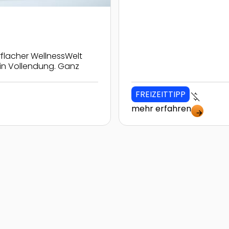
rflacher WellnessWelt
in Vollendung. Ganz
FREIZEITTIPP
money_off
mehr erfahren
arrow_forward