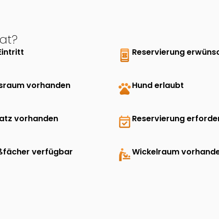
at?
Eintritt
book_online
Reservierung erwüns
sraum vorhanden
pets
Hund erlaubt
latz vorhanden
event_available
Reservierung erforder
ßfächer verfügbar
baby_changing_station
Wickelraum vorhand