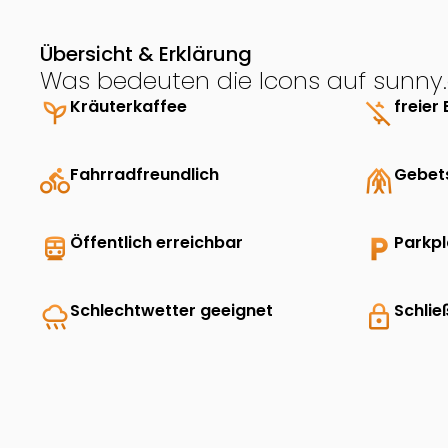
Übersicht & Erklärung
Was bedeuten die Icons auf sunny.
psychiatry
Kräuterkaffee
money_off
freier 
directions_bike
Fahrradfreundlich
folded_hands
Gebet
directions_transit
Öffentlich erreichbar
local_parking
Parkp
rainy
Schlechtwetter geeignet
lock
Schlie