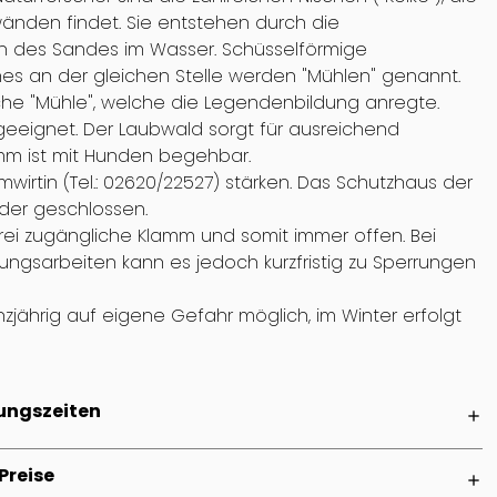
nden findet. Sie entstehen durch die
 des Sandes im Wasser. Schüsselförmige
es an der gleichen Stelle werden "Mühlen" genannt.
olche "Mühle", welche die Legendenbildung anregte.
geeignet. Der Laubwald sorgt für ausreichend
mm ist mit Hunden begehbar.
irtin (Tel.: 02620/22527) stärken. Das Schutzhaus der
ider geschlossen.
ei zugängliche Klamm und somit immer offen. Bei
ngsarbeiten kann es jedoch kurzfristig zu Sperrungen
jährig auf eigene Gefahr möglich, im Winter erfolgt
ungszeiten
add
Preise
add