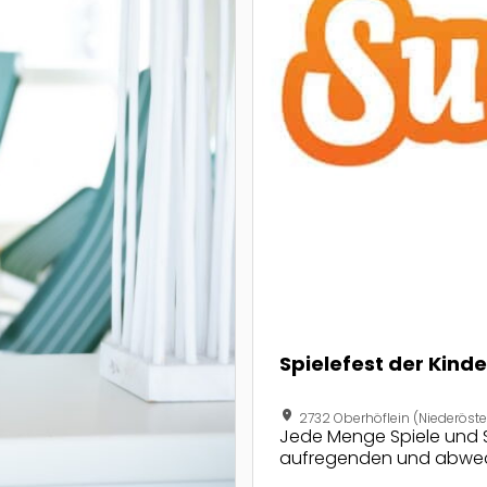
Spielefest der Kind
location_on
2732 Oberhöflein (Niederöste
Jede Menge Spiele und 
aufregenden und abwech