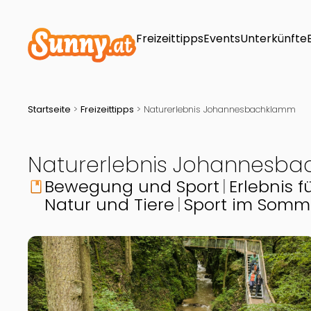
Freizeittipps
Events
Unterkünfte
Startseite
>
Freizeittipps
>
Naturerlebnis Johannesbachklamm
Naturerlebnis Johannesb
Bewegung und Sport
Erlebnis f
book
Natur und Tiere
Sport im Somm