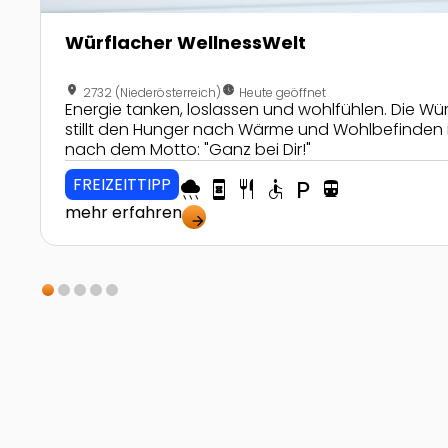
Würflacher WellnessWelt
location_on
nest_clock_farsight_analog
2732 (Niederösterreich)
Heute geöffnet
Energie tanken, loslassen und wohlfühlen. Die Wü
stillt den Hunger nach Wärme und Wohlbefinden 
nach dem Motto: "Ganz bei Dir!"
FREIZEITTIPP
rainy
book_online
restaurant
accessible
local_parking
directions_transit
mehr erfahren
arrow_forward