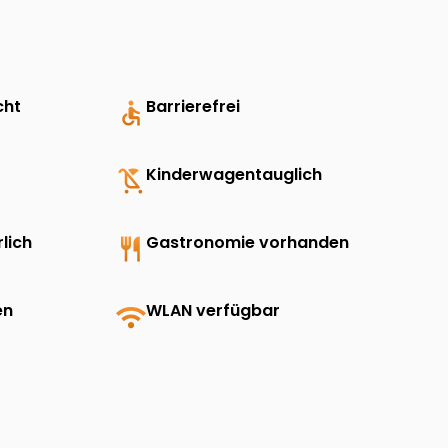
cht
accessible
Barrierefrei
child_friendly
Kinderwagentauglich
lich
restaurant
Gastronomie vorhanden
en
wifi
WLAN verfügbar