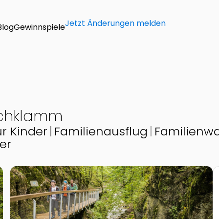
Jetzt Änderungen melden
Blog
Gewinnspiele
achklamm
ür Kinder
Familienausflug
Familienw
er