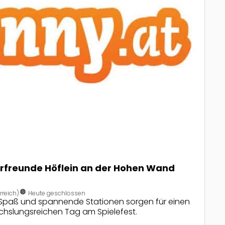
erfreunde Höflein an der Hohen Wand
nest_clock_farsight_analog
rreich)
Heute geschlossen
Spaß und spannende Stationen sorgen für einen
slungsreichen Tag am Spielefest.