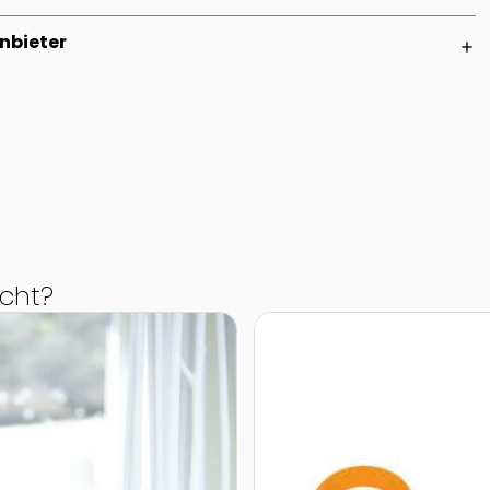
nbieter
add
cht?
Zur Detailseite von Spielef