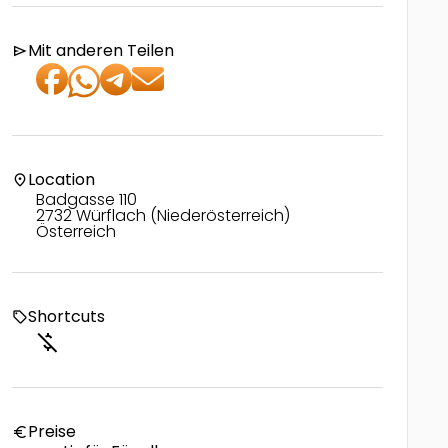
Mit anderen Teilen
send
Location
location_on
Badgasse 110
2732 Würflach (Niederösterreich)
Österreich
Shortcuts
local_offer
money_off
Preise
euro