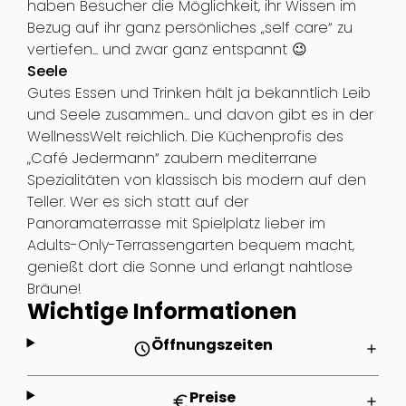
haben Besucher die Möglichkeit, ihr Wissen im
Bezug auf ihr ganz persönliches „self care“ zu
vertiefen... und zwar ganz entspannt 😉
Seele
Gutes Essen und Trinken hält ja bekanntlich Leib
und Seele zusammen... und davon gibt es in der
WellnessWelt reichlich. Die Küchenprofis des
„Café Jedermann“ zaubern mediterrane
Spezialitäten von klassisch bis modern auf den
Teller. Wer es sich statt auf der
Panoramaterrasse mit Spielplatz lieber im
Adults-Only-Terrassengarten bequem macht,
genießt dort die Sonne und erlangt nahtlose
Bräune!
Wichtige Informationen
Öffnungszeiten
schedule
add
Preise
euro
add