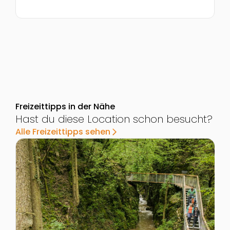
Freizeittipps in der Nähe
Hast du diese Location schon besucht?
Alle Freizeittipps sehen
arrow_forward_ios
Zur Detailseite von Naturerlebnis Johannesbachkla
Z