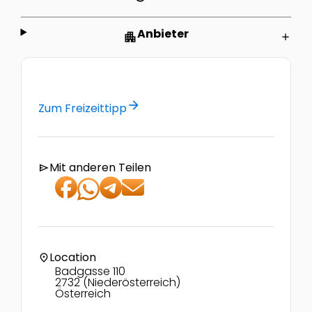
Anbieter
apartment
add
arrow_forward
Zum Freizeittipp
Mit anderen Teilen
send
Location
location_on
Badgasse 110
2732 (Niederösterreich)
Österreich