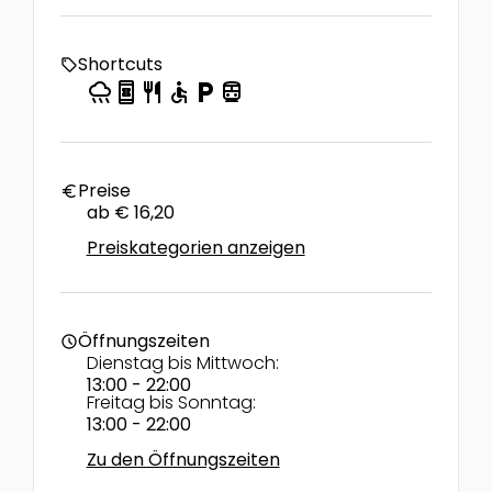
Shortcuts
local_offer
rainy
book_online
restaurant
accessible
local_parking
directions_transit
Preise
euro
ab € 16,20
Preiskategorien anzeigen
Öffnungszeiten
schedule
Dienstag bis Mittwoch:
13:00 - 22:00
Freitag bis Sonntag:
13:00 - 22:00
Zu den Öffnungszeiten