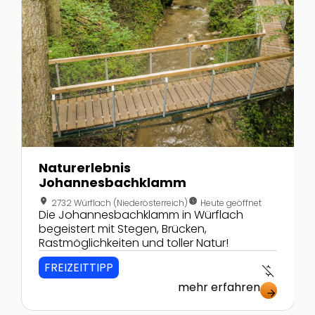
Naturerlebnis
Johannesbachklamm
location_on
nest_clock_farsight_analog
2732 Würflach (Niederösterreich)
Heute geöffnet
Die Johannesbachklamm in Würflach
begeistert mit Stegen, Brücken,
Rastmöglichkeiten und toller Natur!
FREIZEITTIPP
money_off
mehr erfahren
arrow_forward