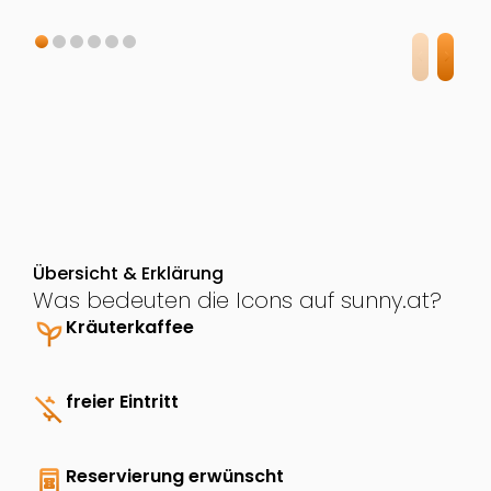
Übersicht & Erklärung
Was bedeuten die Icons auf sunny.at?
psychiatry
Kräuterkaffee
money_off
freier Eintritt
book_online
Reservierung erwünscht