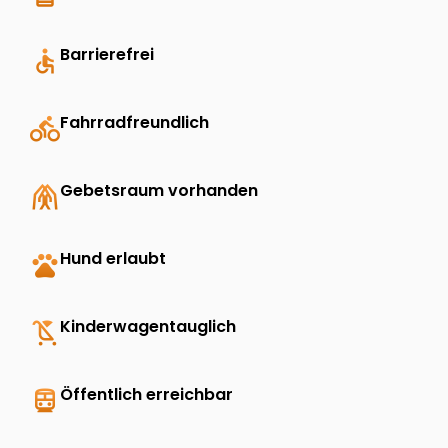
accessible
Barrierefrei
directions_bike
Fahrradfreundlich
folded_hands
Gebetsraum vorhanden
pets
Hund erlaubt
child_friendly
Kinderwagentauglich
directions_transit
Öffentlich erreichbar