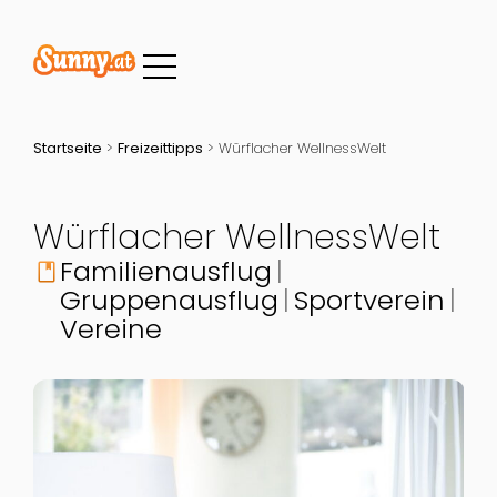
Startseite
>
Freizeittipps
>
Würflacher WellnessWelt
Würflacher WellnessWelt
Familienausflug
book
Gruppenausflug
Sportverein
Vereine