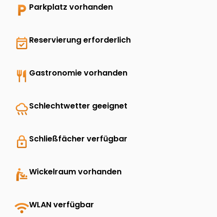
local_parking
Parkplatz vorhanden
event_available
Reservierung erforderlich
restaurant
Gastronomie vorhanden
rainy
Schlechtwetter geeignet
lock
Schließfächer verfügbar
baby_changing_station
Wickelraum vorhanden
wifi
WLAN verfügbar