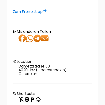
arrow_forward
Zum Freizeittipp
Mit anderen Teilen
send
Location
location_on
Dametzstraße 30
4020 Linz (Oberösterreich)
Österreich
Shortcuts
local_offer
child_friendly
directions_transit
local_parking
rainy