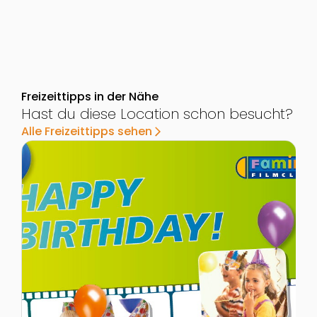
Freizeittipps in der Nähe
Hast du diese Location schon besucht?
Alle Freizeittipps sehen
arrow_forward_ios
Zur Detailseite von Kindergeburtstag im Cineplexx Lin
Z