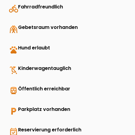
directions_bike
Fahrradfreundlich
folded_hands
Gebetsraum vorhanden
pets
Hund erlaubt
child_friendly
Kinderwagentauglich
directions_transit
Öffentlich erreichbar
local_parking
Parkplatz vorhanden
event_available
Reservierung erforderlich