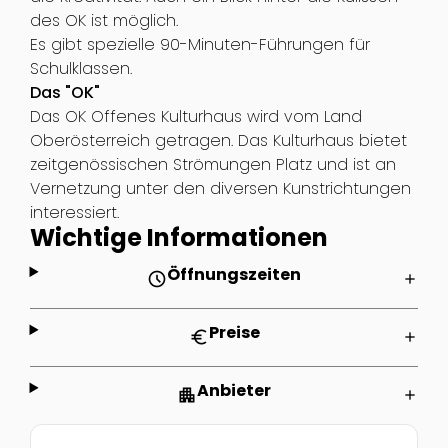
des OK ist möglich.
Es gibt spezielle 90-Minuten-Führungen für
Schulklassen.
Das "OK"
Das OK Offenes Kulturhaus wird vom Land
Oberösterreich getragen. Das Kulturhaus bietet
zeitgenössischen Strömungen Platz und ist an
Vernetzung unter den diversen Kunstrichtungen
interessiert.
Wichtige Informationen
Öffnungszeiten
schedule
add
Preise
euro
add
Anbieter
apartment
add