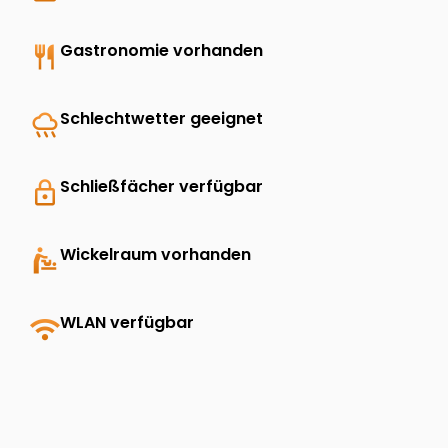
restaurant
Gastronomie vorhanden
rainy
Schlechtwetter geeignet
lock
Schließfächer verfügbar
baby_changing_station
Wickelraum vorhanden
wifi
WLAN verfügbar