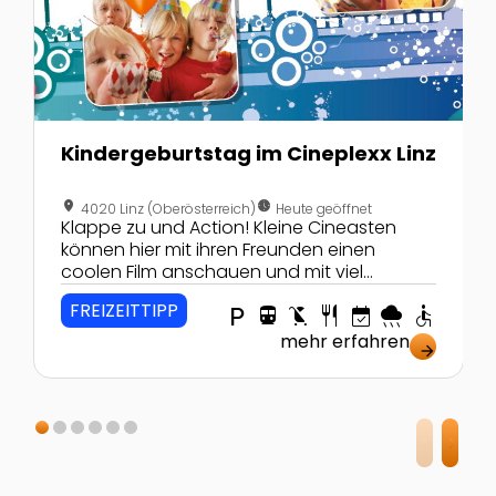
Kindergeburtstag im Cineplexx Linz
location_on
nest_clock_farsight_analog
4020 Linz (Oberösterreich)
Heute geöffnet
Klappe zu und Action! Kleine Cineasten
können hier mit ihren Freunden einen
coolen Film anschauen und mit viel
Popcorn Geburtstag feiern! Das ist cool!
FREIZEITTIPP
local_parking
directions_transit
child_friendly
restaurant
event_available
rainy
accessible
mehr erfahren
arrow_forward