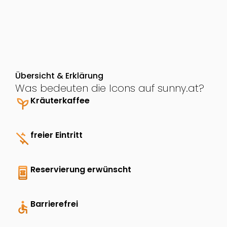
Übersicht & Erklärung
Was bedeuten die Icons auf sunny.at?
psychiatry
Kräuterkaffee
money_off
freier Eintritt
book_online
Reservierung erwünscht
accessible
Barrierefrei