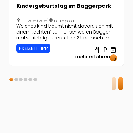
Kindergeburtstag im Baggerpark
location_on
nest_clock_farsight_analog
1110 Wien (Wien)
Heute geöffnet
Welches Kind träumt nicht davon, sich mit
einem „echten“ tonnenschweren Bagger
mal so richtig auszutoben? Und noch viel
lustiger ist das zum Geburtstag mit den
FREIZEITTIPP
restaurant
local_parking
event_available
besten Freunden!
mehr erfahren
arrow_forward