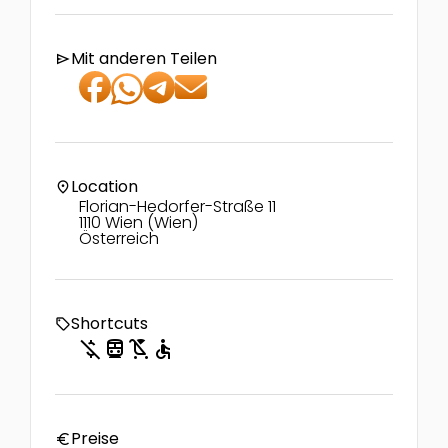
Mit anderen Teilen
send
Location
location_on
Florian-Hedorfer-Straße 11
1110 Wien (Wien)
Österreich
Shortcuts
local_offer
money_off
directions_transit
child_friendly
accessible
Preise
euro