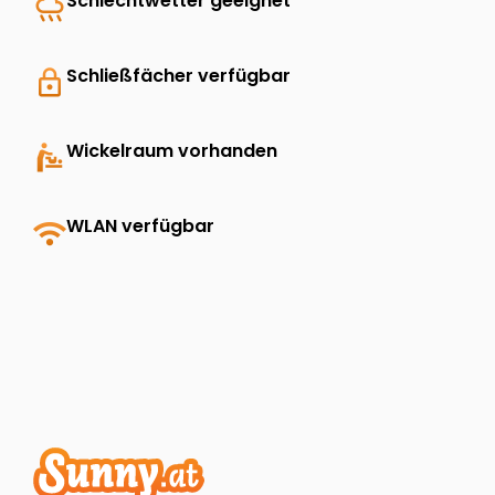
rainy
Schlechtwetter geeignet
lock
Schließfächer verfügbar
baby_changing_station
Wickelraum vorhanden
wifi
WLAN verfügbar