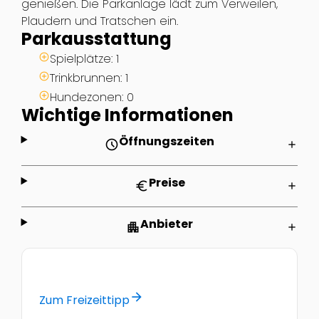
genießen. Die Parkanlage lädt zum Verweilen,
Plaudern und Tratschen ein.
Parkausstattung
Spielplätze: 1
Trinkbrunnen: 1
Hundezonen: 0
Wichtige Informationen
Öffnungszeiten
schedule
add
Preise
euro
add
Anbieter
apartment
add
arrow_forward
Zum Freizeittipp