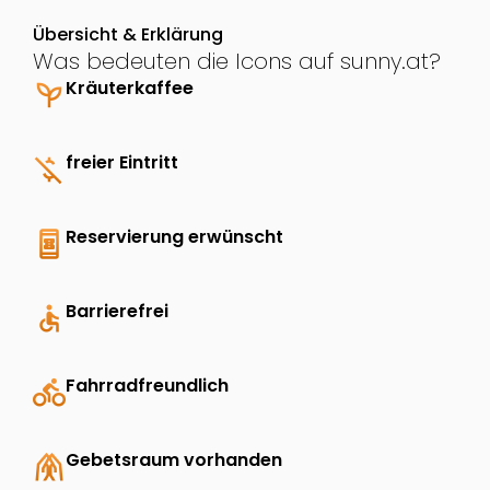
Übersicht & Erklärung
Was bedeuten die Icons auf sunny.at?
psychiatry
Kräuterkaffee
money_off
freier Eintritt
book_online
Reservierung erwünscht
accessible
Barrierefrei
directions_bike
Fahrradfreundlich
folded_hands
Gebetsraum vorhanden