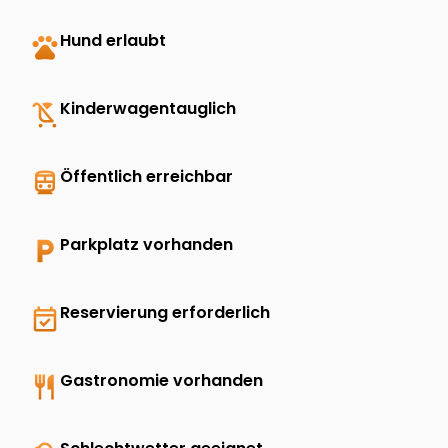
pets
Hund erlaubt
child_friendly
Kinderwagentauglich
directions_transit
Öffentlich erreichbar
local_parking
Parkplatz vorhanden
event_available
Reservierung erforderlich
restaurant
Gastronomie vorhanden