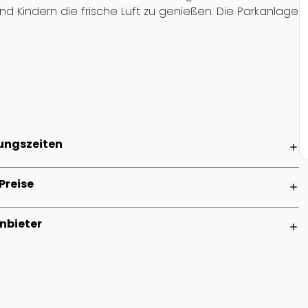
und Kindern die frische Luft zu genießen. Die Parkanlage
ungszeiten
add
Preise
add
nbieter
add