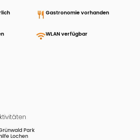
lich
restaurant
Gastronomie vorhanden
en
wifi
WLAN verfügbar
tivitäten
 Grünwald Park
hilfe Lochen