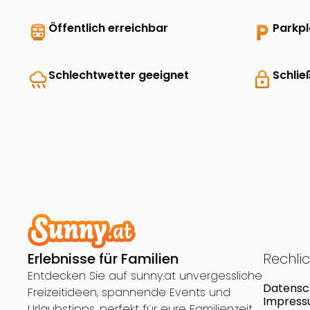
directions_transit
Öffentlich erreichbar
local_parking
Parkp
rainy
Schlechtwetter geeignet
lock
Schlie
Erlebnisse für Familien
Rechli
Entdecken Sie auf sunny.at unvergessliche
Datensc
Freizeitideen, spannende Events und
Impres
Urlaubstipps, perfekt für eure Familienzeit.