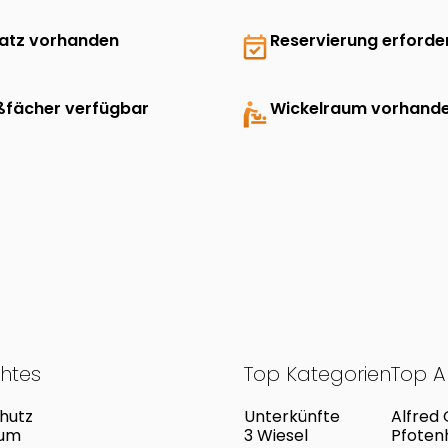
latz vorhanden
event_available
Reservierung erforder
ßfächer verfügbar
baby_changing_station
Wickelraum vorhand
chtes
Top Kategorien
Top Ak
hutz
Unterkünfte
Alfred
sum
3 Wiesel
Pfoten