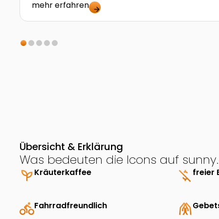
mehr erfahren
arrow_forward
Übersicht & Erklärung
Was bedeuten die Icons auf sunny.
psychiatry
Kräuterkaffee
money_off
freier 
directions_bike
Fahrradfreundlich
folded_hands
Gebet