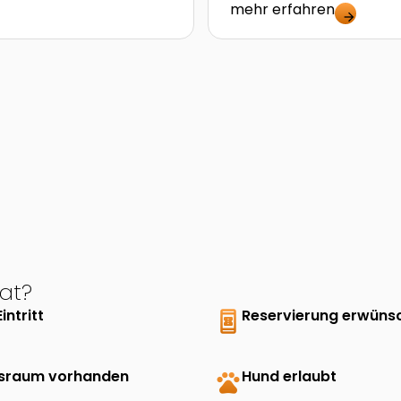
mehr erfahren
arrow_forward
at?
Eintritt
book_online
Reservierung erwüns
sraum vorhanden
pets
Hund erlaubt