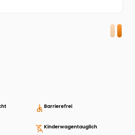
cht
accessible
Barrierefrei
child_friendly
Kinderwagentauglich