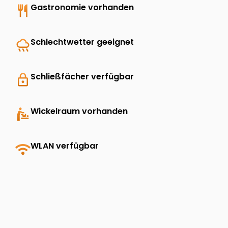
restaurant
Gastronomie vorhanden
rainy
Schlechtwetter geeignet
lock
Schließfächer verfügbar
baby_changing_station
Wickelraum vorhanden
wifi
WLAN verfügbar