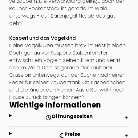
verzaubern. Die Verwandlung gelingt, doch der
Räuber Hockenstock ist gerade im Wald
unterwegs - auf Bärenjagd! Na, ob das gut
geht?
Kasperl und das Vogelkind
Kleine Vogelküken müssen brav im Nest bleiben!
Doch genau vor Kasperls Stubenfenster
entwischt ein Vöglein seinen Eltern und verirrt
sich im Wald. Dort ist gerade der Zauberer
Gruselbix unterwegs, auf der Suche nach einer
Feder für seinen Zaubertrank. Ob Kasperlinchen
und die Kinder den kleinen Ausreißer wohl nach
Hause zurück bringen können?
Wichtige Informationen
Öffnungszeiten
schedule
add
Preise
euro
add