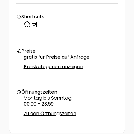
Shortcuts
local_offer
rainy
event_available
Preise
euro
gratis für Preise auf Anfrage
Preiskategorien anzeigen
Öffnungszeiten
schedule
Montag bis Sonntag:
00:00 - 23:59
Zu den Öffnungszeiten