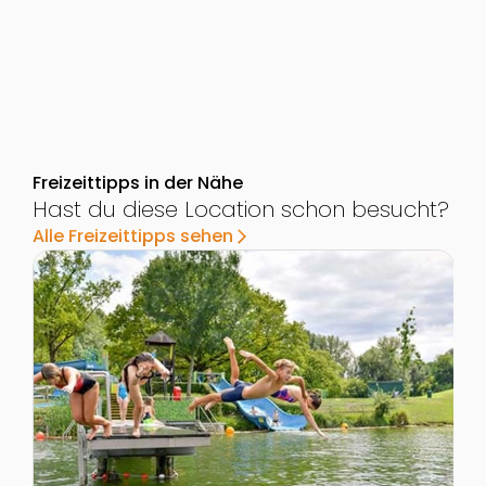
Freizeittipps in der Nähe
Hast du diese Location schon besucht?
Alle Freizeittipps sehen
arrow_forward_ios
Zur Detailseite von Aubad und Erholungspark Tulln
Z