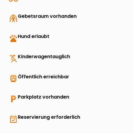
folded_hands
Gebetsraum vorhanden
pets
Hund erlaubt
child_friendly
Kinderwagentauglich
directions_transit
Öffentlich erreichbar
local_parking
Parkplatz vorhanden
event_available
Reservierung erforderlich