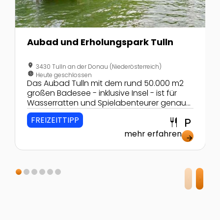
Aubad und Erholungspark Tulln
location_on
3430 Tulln an der Donau (Niederösterreich)
nest_clock_farsight_analog
Heute geschlossen
Das Aubad Tulln mit dem rund 50.000 m2
großen Badesee - inklusive Insel - ist für
Wasserratten und Spielabenteurer genau
richtig! Hier genießt man Wasserrutschen,
FREIZEITTIPP
restaurant
local_parking
Spielplätze, einen Erlebnisspielbach,
Ballspielareale, einen Fitnessparcours,
mehr erfahren
arrow_forward
Grillstellen und noch einiges mehr.