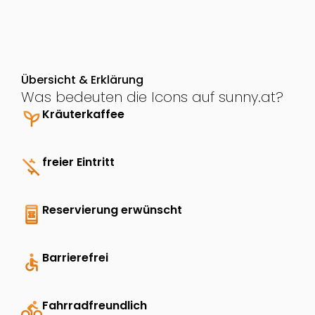
Übersicht & Erklärung
Was bedeuten die Icons auf sunny.at?
psychiatry
Kräuterkaffee
money_off
freier Eintritt
book_online
Reservierung erwünscht
accessible
Barrierefrei
directions_bike
Fahrradfreundlich