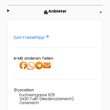
Anbieter
apartment
add
arrow_forward
Zum Freizeittipp
Mit anderen Teilen
send
Location
location_on
Fuchsengasse 8/8
3430 Tulln (Niederösterreich)
Österreich